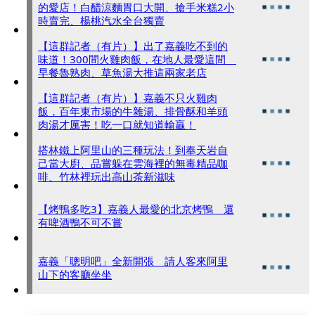
的愛店！白醋涼麵胃口大開、搶手米糕2小
時賣完、楊桃汽水全台獨賣
【這群記者（有片）】出了嘉義吃不到的
味道！300間火雞肉飯，在地人最愛這間
早餐魯熟肉、草魚湯大推這兩家老店
【這群記者（有片）】嘉義不只火雞肉
飯，百年東市場的牛雜湯、排骨酥和羊頭
肉湯才厲害！吃一口就知道輸贏！
搭林鐵上阿里山的三種玩法！到奉天岩自
己當大廚、品嘗躲在雲海裡的無毒精品咖
啡、竹林裡玩出高山茶新滋味
【烤鴨多吃3】嘉義人最愛的北京烤鴨 還
有啤酒鴨不可不嘗
嘉義「聰明吧」全新開張 請人客來阿里
山下的客廳坐坐