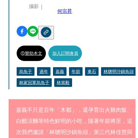
攝影
何宗昇
贊助本文
加入訂閱會員
烏魚子
過年
嘉義
年節
東石
林聰明沙鍋魚頭
林家冠軍烏魚子
林篤毅
嘉義不只是百年「木都」，還孕育出火雞肉飯、
白醋涼麵等特色鮮明的小吃，隨著年節將至，這
次我們邀請「林聰明沙鍋魚頭」第三代林佳慧與