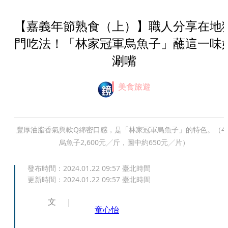
【嘉義年節熟食（上）】職人分享在地
門吃法！「林家冠軍烏魚子」蘸這一味
涮嘴
美食旅遊
豐厚油脂香氣與軟Q綿密口感，是「林家冠軍烏魚子」的特色。（4
烏魚子2,600元╱斤，圖中約650元╱片）
發布時間：
2024.01.22 09:57
臺北時間
更新時間：
2024.01.22 09:57
臺北時間
文
童心怡