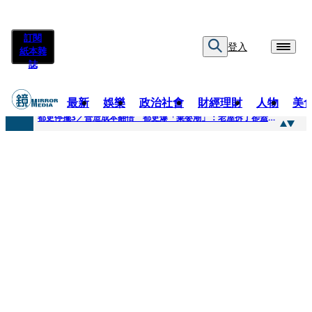
訂閱
登入
紙本雜
誌
最新
娛樂
政治社會
財經理財
人物
美
快訊
都更停擺3／營造成本翻倍 都更爆「棄嬰潮」：老屋拆了卻蓋不下去
快訊
SWAROVSKI把愛繫成一個蝴蝶結 七夕推出大中華區特別款
快訊
車內強吻女藝人「知名經紀人身分曝光」 硬辯「又沒伸舌頭」！法官判決書罕見批噁心