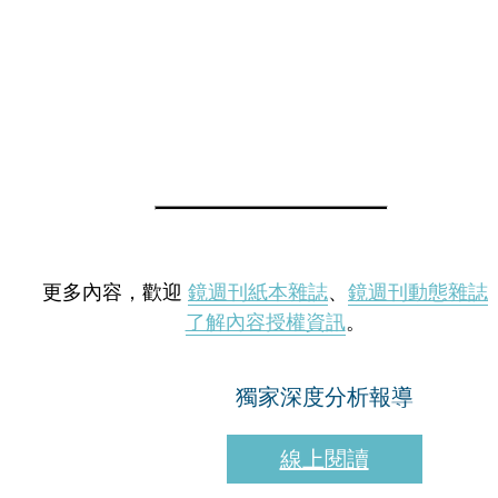
更多內容，歡迎
鏡週刊紙本雜誌
、
鏡週刊動態雜誌
了解內容授權資訊
。
獨家深度分析報導
線上閱讀