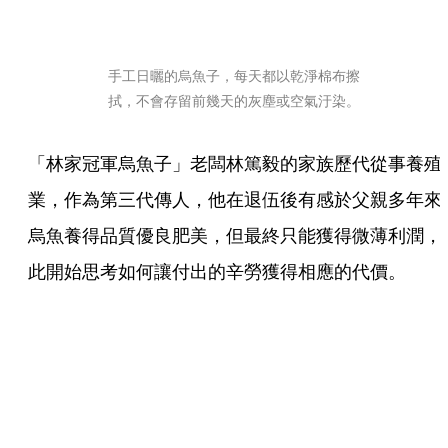
手工日曬的烏魚子，每天都以乾淨棉布擦
拭，不會存留前幾天的灰塵或空氣汙染。
「林家冠軍烏魚子」老闆林篤毅的家族歷代從事養殖
業，作為第三代傳人，他在退伍後有感於父親多年來
烏魚養得品質優良肥美，但最終只能獲得微薄利潤，
此開始思考如何讓付出的辛勞獲得相應的代價。