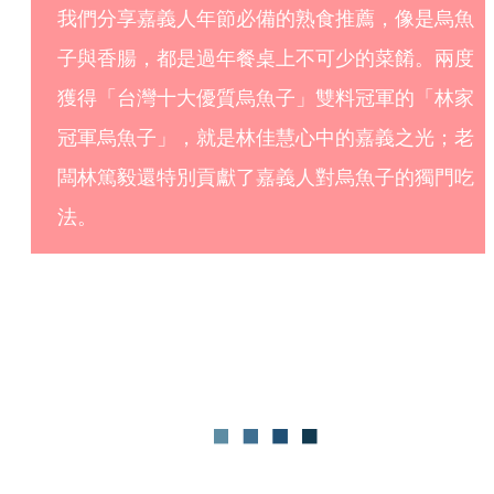
我們分享嘉義人年節必備的熟食推薦，像是烏魚
子與香腸，都是過年餐桌上不可少的菜餚。兩度
獲得「台灣十大優質烏魚子」雙料冠軍的「林家
冠軍烏魚子」，就是林佳慧心中的嘉義之光；老
闆林篤毅還特別貢獻了嘉義人對烏魚子的獨門吃
法。