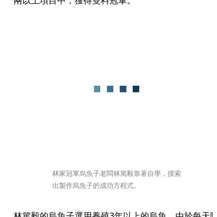
兩以上項目中，獲得雙料冠軍。
林家冠軍烏魚子老闆林篤毅靠著自學，摸索
出製作烏魚子的成功方程式。
林篤毅的烏魚子選用養殖3年以上的烏魚，由於每天