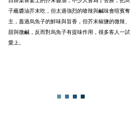
自辦桌喜宴上的芥末醬油，不少人會為了去腥，把烏
子蘸醬油芥末吃，但太過強烈的嗆辣與鹹味會喧賓奪
主，蓋過烏魚子的鮮味與旨香，但芥末椒鹽的微辣、
甜與微鹹，反而對烏魚子有提味作用，很多客人一試
愛上。