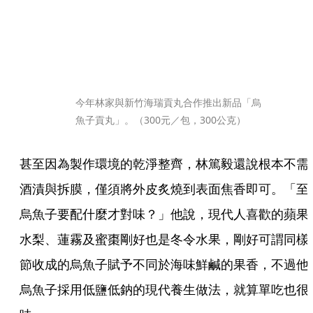
今年林家與新竹海瑞貢丸合作推出新品「烏
魚子貢丸」。（300元／包，300公克）
甚至因為製作環境的乾淨整齊，林篤毅還說根本不需
酒漬與拆膜，僅須將外皮炙燒到表面焦香即可。「至
烏魚子要配什麼才對味？」他說，現代人喜歡的蘋果
水梨、蓮霧及蜜棗剛好也是冬令水果，剛好可謂同樣
節收成的烏魚子賦予不同於海味鮮鹹的果香，不過他
烏魚子採用低鹽低鈉的現代養生做法，就算單吃也很