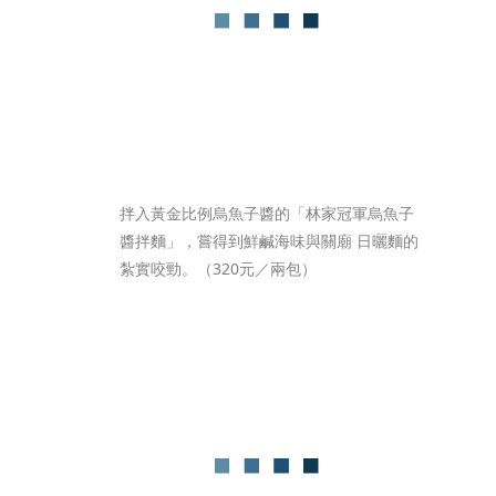
拌入黃金比例烏魚子醬的「林家冠軍烏魚子
醬拌麵」，嘗得到鮮鹹海味與關廟 日曬麵的
紮實咬勁。（320元／兩包）