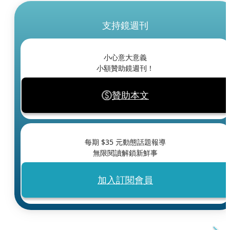
支持鏡週刊
小心意大意義
小額贊助鏡週刊！
贊助本文
每期 $
35
元動態話題報導
無限閱讀解鎖新鮮事
加入訂閱會員