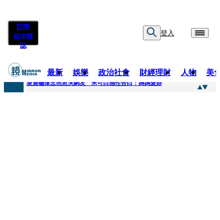
訂閱
登入
紙本雜
誌
最新
娛樂
政治社會
財經理財
人物
美
快訊
凌晨曬懷念照惹哭網友 米可白感性告白：媽媽愛妳
快訊
酸民質疑民進黨「是不是有她裸照？」 黃智賢3點回嗆獲網友讚爆
快訊
姜厚任「老牛找到嫩草」再談小24歲女友 揭七世情緣駁拐坑、暈船破財