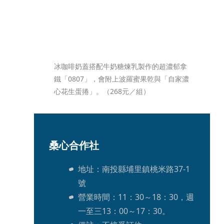
冰咖啡奶蓋搭配牛奶糖煉乳製作的超濃郁拿
鐵「0807」，會附上波羅蜜果乾與「自家濃
心花生蛋捲」。（268元／組）
桑心合作社
地址：南投縣埔里鎮桃米路37-1
號
營業時間：11：30～18：30，週
一至三13：00～17：30。 