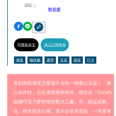
攝影
鄭祺耀
贊助本文
加入訂閱會員
埔里
咖啡廳
露營
豆花
南投
打卡
來到南投埔里怎麼能不去吃一碗桑心豆花！「桑
心合作社」位在埔里桃米村內，就位在「Cona's
妮娜巧克力夢想城堡觀光工廠」旁，鄰近紙教
堂、桃米親水公園、澀水步道等景點，一旁還有