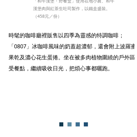
「和牛漢堡・野餐盒」使用在地小農、和牛
漢堡肉與紅茶生吐司製作，以鐵盒盛裝。
（458元／份）
時髦的咖啡廳裡販售以四季為靈感的特調咖啡；
「0807」冰咖啡風味的奶蓋超濃郁，還會附上波羅蜜
果乾及濃心花生蛋捲。坐在被多肉植物圍繞的戶外區
受餐點，繼續吸收日光，把煩心事都曬跑。