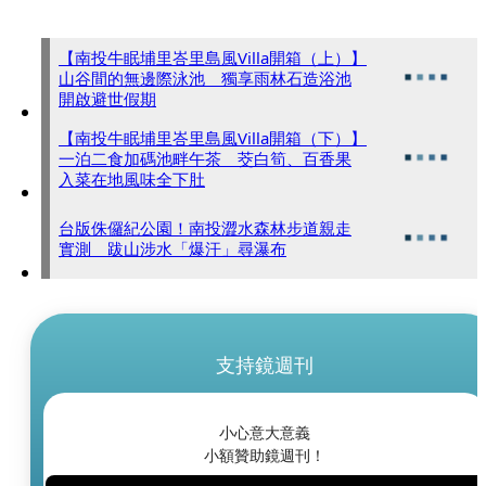
【南投牛眠埔里峇里島風Villa開箱（上）】
山谷間的無邊際泳池 獨享雨林石造浴池
開啟避世假期
【南投牛眠埔里峇里島風Villa開箱（下）】
一泊二食加碼池畔午茶 茭白筍、百香果
入菜在地風味全下肚
台版侏儸紀公園！南投澀水森林步道親走
實測 跋山涉水「爆汗」尋瀑布
支持鏡週刊
小心意大意義
小額贊助鏡週刊！