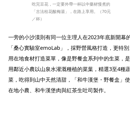
吃完豆花，一定要外帶一杯以中藥材慢煮的
「古法桂花酸梅湯」，在路上享用。（70元
／杯）
一旁的小沙漠則有同一位主理人在2023年底新開幕的
「桑心實驗室emoLab」，採野營風格打造，更特別
用在地食材打造菜單，像是野餐盒系列中的生菜，是
用鄰近小農以山泉水灌溉種植的菜葉，精選3至4種蔬
菜，吃得到山中天然清甜，「和牛漢堡・野餐盒」使
在地小農、和牛漢堡肉與紅茶生吐司製作。