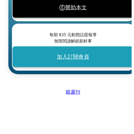
贊助本文
每期 $
35
元動態話題報導
無限閱讀解鎖新鮮事
加入訂閱會員
鏡週刊