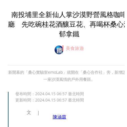
南投埔里全新仙人掌沙漠野營風格咖啡
廳 先吃碗桂花酒釀豆花、再喝杯桑心
郁拿鐵
美食旅遊
新開幕的「桑心實驗室emoLab」就開在「桑心合作社」旁，新增設
一座沙漠風情的戶外用餐區。
發布時間：
2024.04.15 06:57
臺北時間
更新時間：
2024.04.15 06:57
臺北時間
文
陳涵茵