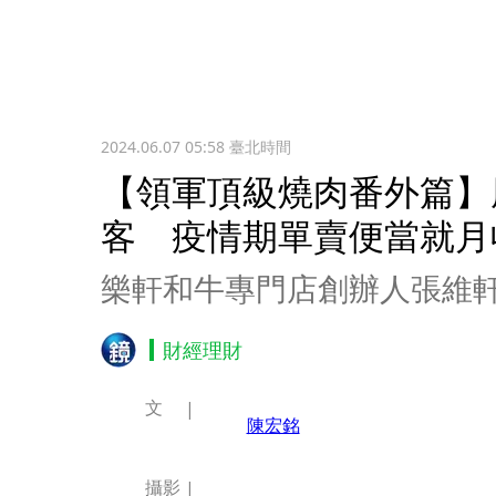
2024.06.07 05:58
臺北時間
【領軍頂級燒肉番外篇】
客 疫情期單賣便當就月收
樂軒和牛專門店創辦人張維
財經理財
文
陳宏銘
攝影