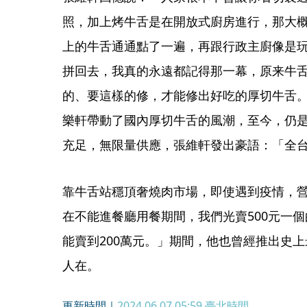
照，加上烤牛舌是在開放式廚房進行，那大
上的牛舌通通點了一遍，再跟行政主廚像是
拼回去，我真的永遠都記得那一幕，原来牛
的、要這樣的修，才能修出好吃的厚切牛舌
樂軒帶動了國內厚切牛舌的風潮，至今，仍
充足，無限量供應，張維軒發出豪語：「全
靠牛舌站穩頂奢燒肉市場，即使遇到疫情，
在不能進餐廳用餐期間，我們光賣500元一
能賣到200萬元。」期間，他也曾經推出史
人在。
更新時間｜
2024.06.07 05:59
臺北時間