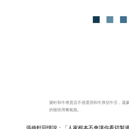
樂軒和牛專賣店不僅選用和牛厚切牛舌，還
的愉快用餐氣氛。
張維軒回憶說：「人家根本不會讓你看切製