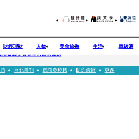
財經理財
人物
美食旅遊
生活
車錶酒
師供養義父黃金全入四大庫房
話題
台北畫刊
房訊發燒榜
防詐鏡區
更多
視預算」 盼在野三思：改凍結處理受質疑項目
先鬼》回桃影娘家 《長安的荔枝》桃影加映一票難求