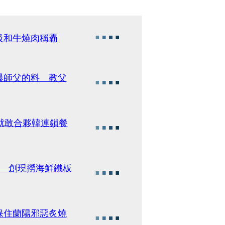
級和牛燒肉稱霸
爆師父的料 教父
就敢合夥韓連鎖餐
飯 創現撈海鮮鐵板
保住蘭陽邪惡炙燒