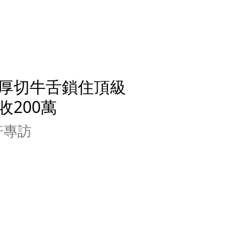
厚切牛舌鎖住頂級
200萬
軒專訪