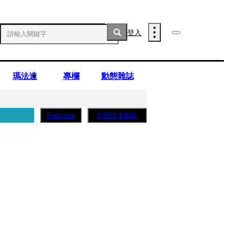
登入
瑪法達
專欄
動態雜誌
訂閱紙本雜誌
Podcasts