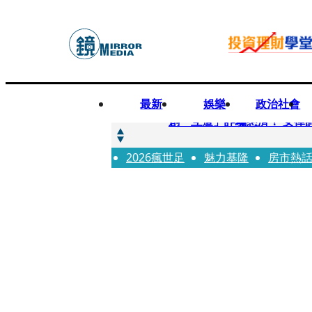
最新
娛樂
政治社會
快訊
創「互道」詐騙慈濟！ 女律
2026瘋世足
快訊
魅力基隆
房市熱
前時力黨魁表態「反對刪公
快訊
六強片齊聚桃影 小薰《祖