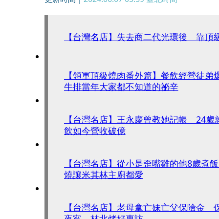
【台灣名店】失去商二代光環後 靠頂
【領軍頂級燒肉番外篇】餐飲經營徒弟
牛排當年大家都不知道的祕辛
【台灣名店】王永慶曾教她記帳 24歲
飲如今營收破億
【台灣名店】從小是歪嘴雞的他8歲煮
燒讓米其林主廚都愛
【台灣名店】老母拿亡妹亡父保險金 
夜宵 林北烤好專訪