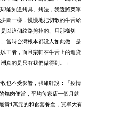
概即能知道烤具、烤法，我還將菜單
玩拼圖一樣，慢慢地把切散的牛舌給
舌是以這個纹路剪掉的、用那樣切
。」當時台灣根本都没人如此做，是
是以王者，而且樂軒在牛舌上的進貨
台灣真的是只有我們做得到。」
營收也不受影響，張維軒說：「疫情
個的燒肉便當，平均每家店一個月就
上最貴1萬元的和食套餐盒，買單大有