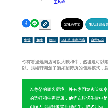
王均峰
贊助本文
加入訂閱會
牛舌
和牛
燒肉
樂軒和牛專門店
台灣名店
你有看過燒肉店可以大啖和牛，然後還可以
以。張維軒開創了猶如招待所的包廂模式，
以尊榮的寵客環境、擁有專門燒肉管家桌
的樂軒和牛專賣店，他們在厚切牛舌中是
創辦人張維軒還幫店裡的牛舌取名叫做「