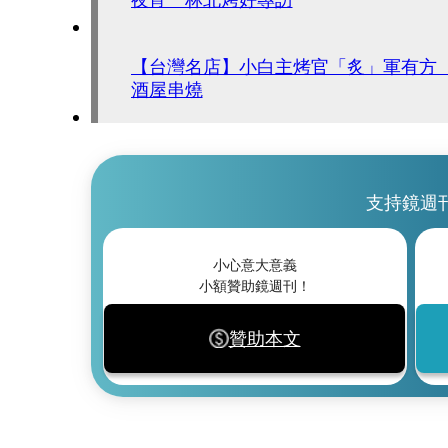
【台灣名店】小白主烤官「炙」軍有方
酒屋串燒
支持鏡週
小心意大意義
小額贊助鏡週刊！
贊助本文