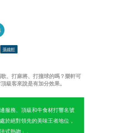
員
張維軒
唱歌、打麻將、打撞球的嗎？樂軒可
對頂級客來說是有加分效果。
邊服務、頂級和牛食材打響名號
處於絕對領先的美味王者地位，
法式熱吻」。