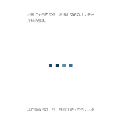
用羅望子果肉熬煮、過篩而成的醬汁，是涼
拌麵的靈魂。
涼拌麵會把醬、料、麵抓拌得很均勻，上桌