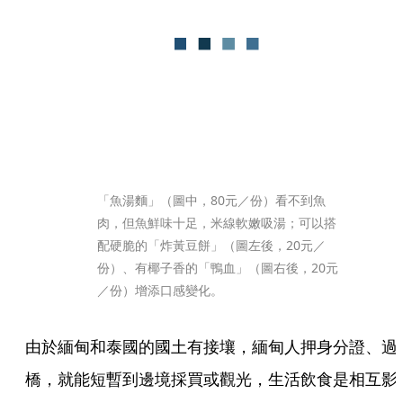
「魚湯麵」（圖中，80元／份）看不到魚
肉，但魚鮮味十足，米線軟嫩吸湯；可以搭
配硬脆的「炸黃豆餅」（圖左後，20元／
份）、有椰子香的「鴨血」（圖右後，20元
／份）增添口感變化。
由於緬甸和泰國的國土有接壤，緬甸人押身分證、過
橋，就能短暫到邊境採買或觀光，生活飲食是相互影