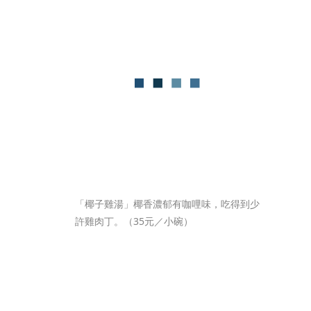
「椰子雞湯」椰香濃郁有咖哩味，吃得到少
許雞肉丁。（35元／小碗）