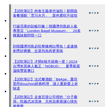
【試吃筆記】肉食主義者也淪陷！新開蔬
食餐酒館「雲川水月」 菜色實吃不炫技
打破貝果的刻板印象！韓國濟州島超人氣
專賣店「London Bagel Museum」 20多
種風味都想咬一口
到韓國濟州島必吃整條烤白帶魚！桌邊挑
刺秀好療癒 生菜包魚肉更美味
【試吃筆記】才開8個月就摘一星！2024
台灣米其林人氣王「NOBUO」 夏季新菜
滋味豐富爽口
【試吃筆記】法式餐酒館「BeApe」重現
里昂Bouchon經典料理 讓人重新愛上老
味道
【試吃筆記】走進百貨公司裡的「分子藥
局」吃義式冰淇淋 天然花果香讓心情先
被療癒