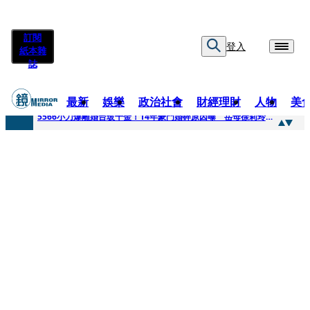
訂閱
登入
紙本雜
誌
最新
娛樂
政治社會
財經理財
人物
美
快訊
5566小刀爆離婚台玻千金！14年豪門婚碎原因曝 岳母徐莉玲風暴意外揭家族祕辛
快訊
徐莉玲喪子劇變／徐莉玲「巨大哀傷足不出戶」 解密長子身世
快訊
醫美偷拍案無影像網紅律師仍喊提告 學者：須具備侵權要件