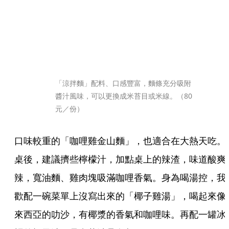
「涼拌麵」配料、口感豐富，麵條充分吸附
醬汁風味，可以更換成米苔目或米線。（80
元／份）
口味較重的「咖哩雞金山麵」，也適合在大熱天吃。
桌後，建議擠些檸檬汁，加點桌上的辣渣，味道酸爽
辣，寬油麵、雞肉塊吸滿咖哩香氣。身為喝湯控，我
歡配一碗菜單上沒寫出來的「椰子雞湯」，喝起來像
來西亞的叻沙，有椰漿的香氣和咖哩味。再配一罐冰