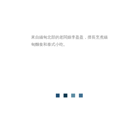
來自緬甸北部的老闆娘李盈盈，擅長烹煮緬
甸麵食和泰式小吃。