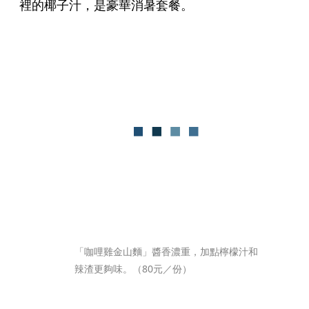
裡的椰子汁，是豪華消暑套餐。
「咖哩雞金山麵」醬香濃重，加點檸檬汁和
辣渣更夠味。（80元／份）