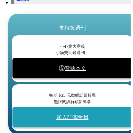
支持鏡週刊
小心意大意義
小額贊助鏡週刊！
贊助本文
每期 $
35
元動態話題報導
無限閱讀解鎖新鮮事
加入訂閱會員