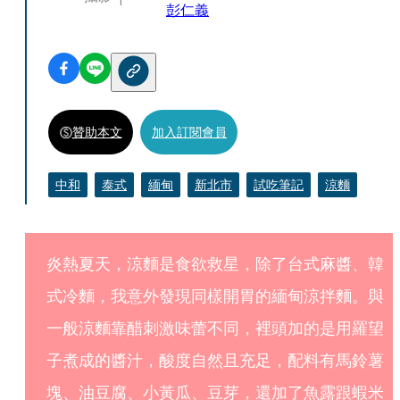
彭仁義
贊助本文
加入訂閱會員
中和
泰式
緬甸
新北市
試吃筆記
涼麵
炎熱夏天，涼麵是食欲救星，除了台式麻醬、韓
式冷麵，我意外發現同樣開胃的緬甸涼拌麵。與
一般涼麵靠醋刺激味蕾不同，裡頭加的是用羅望
子煮成的醬汁，酸度自然且充足，配料有馬鈴薯
塊、油豆腐、小黃瓜、豆芽，還加了魚露跟蝦米