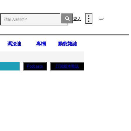
登入
瑪法達
專欄
動態雜誌
訂閱紙本雜誌
Podcasts