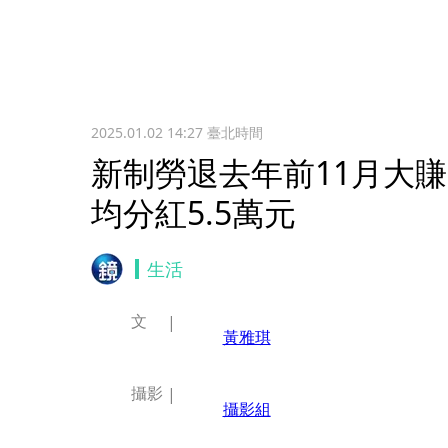
2025.01.02 14:27
臺北時間
新制勞退去年前11月大賺
均分紅5.5萬元
生活
文
黃雅琪
攝影
攝影組