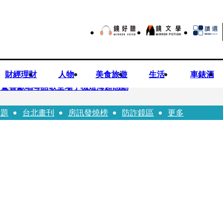
財經理財
人物
美食旅遊
生活
車錶酒
 驚喜獻唱粵語歌全場手機燈海超感動
話題
台北畫刊
房訊發燒榜
防詐鏡區
更多
龍建議小資族這樣配置ETF
持農產原料「標示原產國」入法