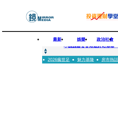
最新
娛樂
政治社會
快訊
小魏魏嘉瑩香港最終站落幕
2026瘋世足
快訊
魅力基隆
房市熱
台股明年有望挑戰5萬 杜金
快訊
杜絕洗產地疑慮 張嘉郡堅