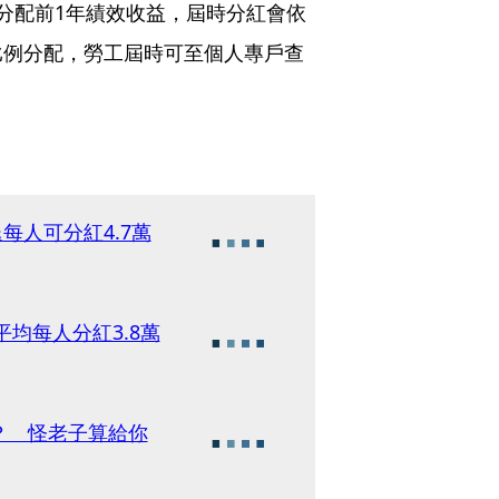
分配前1年績效收益，屆時分紅會依
比例分配，勞工屆時可至個人專戶查
每人可分紅4.7萬
平均每人分紅3.8萬
？ 怪老子算給你