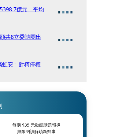
398.7億元 平均
額共8立委隨團出
高虹安：對柯停權
刊
每期 $
35
元動態話題報導
無限閱讀解鎖新鮮事