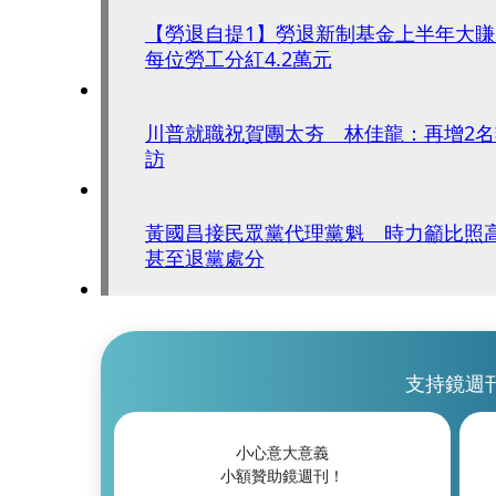
【勞退自提1】勞退新制基金上半年大賺5
每位勞工分紅4.2萬元
川普就職祝賀團太夯 林佳龍：再增2名
訪
黃國昌接民眾黨代理黨魁 時力籲比照
甚至退黨處分
支持鏡週
小心意大意義
小額贊助鏡週刊！