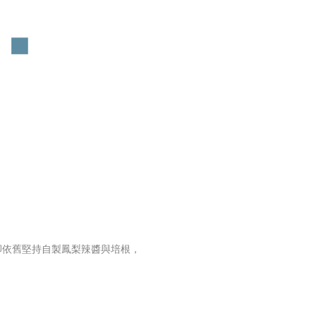
卻依舊堅持自製鳳梨辣醬與培根，