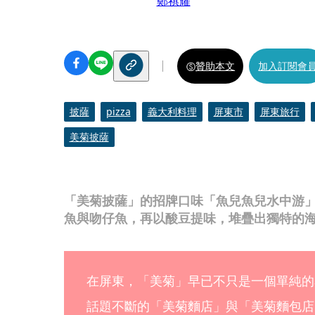
鄭祺耀
贊助本文
加入訂閱會
披薩
pizza
義大利料理
屏東市
屏東旅行
美菊披薩
「美菊披薩」的招牌口味「魚兒魚兒水中游
魚與吻仔魚，再以酸豆提味，堆疊出獨特的海
在屏東，「美菊」早已不只是一個單純的
話題不斷的「美菊麵店」與「美菊麵包店