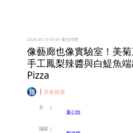
2026.05.15 07:47
臺北時間
像藝廊也像實驗室！美菊
手工鳳梨辣醬與白鯷魚端
Pizza
美食旅遊
文
童心怡
攝影