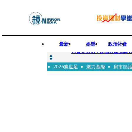
最新
娛樂
政治社會
快訊
川普又出招！多晶矽產品課15
2026瘋世足
快訊
魅力基隆
房市熱
超速肇事停工一年首度受訪
快訊
真相一把抓／蕭敬騰 A-Li