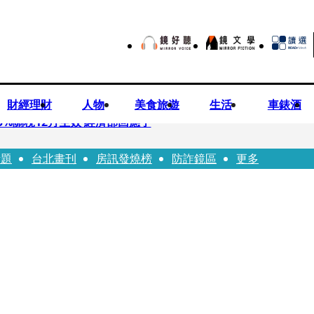
財經理財
人物
美食旅遊
生活
車錶酒
%關稅12月生效 經濟部回應了
話題
台北畫刊
房訊發燒榜
防詐鏡區
更多
 廣末涼子被次子點醒！哽咽吐露：不再偽裝完美
n同框有一腿 彭佳慧聞腋女青年