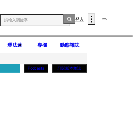
登入
瑪法達
專欄
動態雜誌
訂閱紙本雜誌
Podcasts