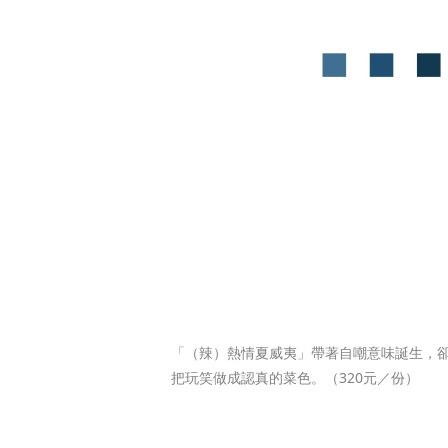
「（辣）熱情夏威夷」帶著自嘲意味誕生，
把玩笑做成認真的菜色。（320元／份）