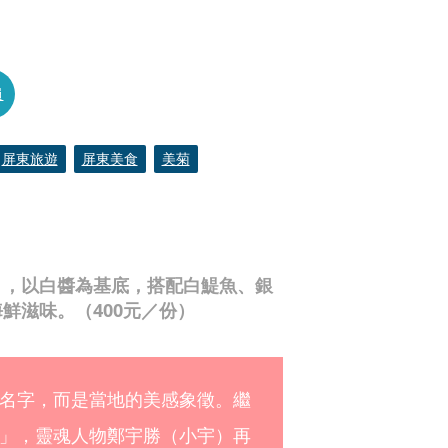
員
屏東旅遊
屏東美食
美菊
」，以白醬為基底，搭配白鯷魚、銀
鮮滋味。（400元／份）
名字，而是當地的美感象徵。繼
」，靈魂人物鄭宇勝（小宇）再