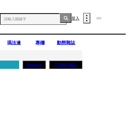
登入
瑪法達
專欄
動態雜誌
訂閱紙本雜誌
Podcasts