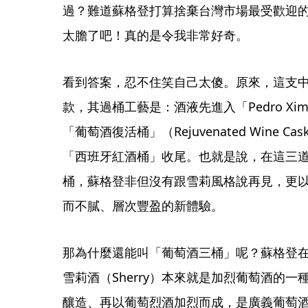
過？難道蘇格登打算捨棄台灣市場最受歡迎
太膽了吧！真的是令我非常好奇。
看到答案，忍不住笑自己太傻。原來，這支中文
款，其過桶工藝是：酒液先進入「Pedro Xime
「葡萄酒復活桶」（Rejuvenated Wine C
「西班牙紅酒桶」收尾。也就是說，在這三
桶，蘇格登非但沒有跟雪莉風格說再見，更
而不膩、層次豐盈的新體驗。
那為什麼還能叫「葡萄酒三桶」呢？蘇格登
雪莉酒（Sherry）本來就是加烈葡萄酒的
釀造、再以葡萄烈酒加烈而成，是廣義葡萄