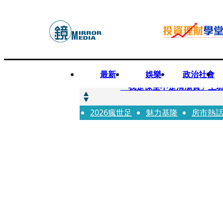
最新
娛樂
政治社會
快訊
「我是保全不是清潔員」上班
2026瘋世足
快訊
魅力基隆
房市熱
吳建豪生日願望成真 周渝
快訊
UVERworld、yama、jo0