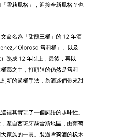
的「雪莉風格」，迎接全新風格？也
命名為「甜醺三桶」的 12 年酒
nez／Oloroso 雪莉桶」、以及
ask）熟成 12 年以上，最後，再以
道桶藝之中，打頭陣的仍然是雪莉
以創新的過桶手法，為酒迷們帶來甜
在這裡其實玩了一個詞語的趣味性。
一種，產自西班牙赫雷斯地區，由葡萄
酒大家族的一員。裝過雪莉酒的橡木