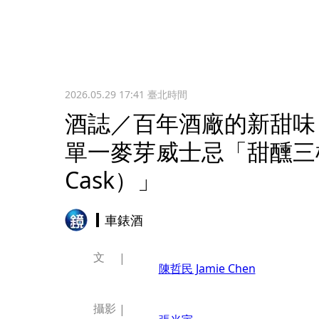
2026.05.29 17:41
臺北時間
酒誌／百年酒廠的新甜味！
單一麥芽威士忌「甜醺三桶（T
Cask）」
車錶酒
文
陳哲民 Jamie Chen
攝影