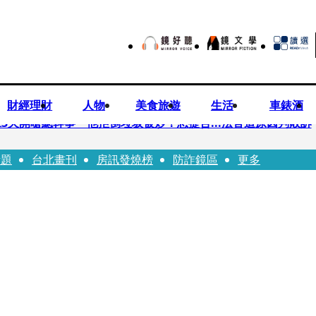
財經理財
人物
美食旅遊
生活
車錶酒
3天開嗆總幹事 他拒倒垃圾被炒！怒提告...法官這原因判敗訴
話題
台北畫刊
房訊發燒榜
防詐鏡區
更多
民苦練吉他獻唱、言承旭阿信暖心祝福
ji齊聚台北 11月21日UVERworld再開專場