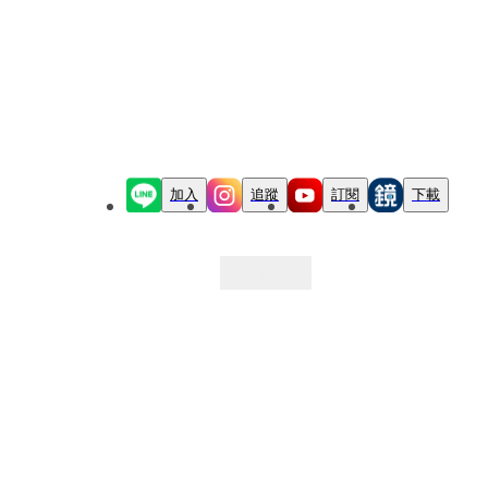
加入
追蹤
訂閱
下載
最新文章