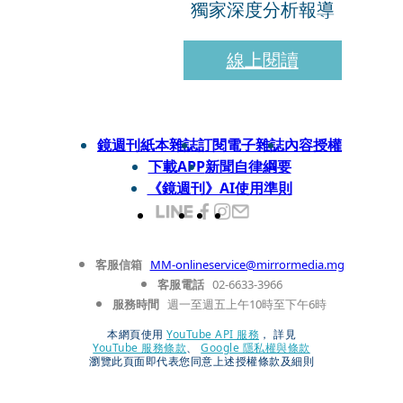
獨家深度分析報導
線上閱讀
鏡週刊紙本雜誌
訂閱電子雜誌
內容授權
下載APP
新聞自律綱要
《鏡週刊》AI使用準則
客服信箱
MM-onlineservice@mirrormedia.mg
客服電話
02-6633-3966
服務時間
週一至週五上午10時至下午6時
本網頁使用
YouTube API 服務
， 詳見
YouTube 服務條款
、
Google 隱私權與條款
瀏覽此頁面即代表您同意上述授權條款及細則