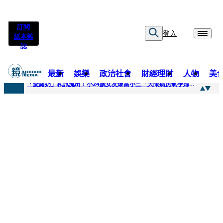
訂閱
登入
紙本雜
誌
最新
娛樂
政治社會
財經理財
人物
美
快訊
「愛露奶」私訊流出！小24歲女友爆當小三「大鬧病房氣孕婦」 姜厚任不忍回應了
快訊
台玻夫人稱長子抑鬱輕生 兒媳譚以欣：若愛只在完全順從才給予，就不是無條件的愛
快訊
廖峻中風前妻「父親節餵飯照顧」 兒曬溫馨背影感慨：不計前嫌的真愛