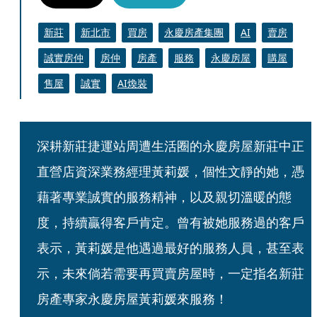
新莊
新北市
買房
永慶房產集團
AI
賣房
誠實房仲
房仲
房產
服務
永慶房屋
購屋
售屋
誠實
AI煥裝
深耕新莊捷運站周遭生活圈的永慶房屋新莊中正
直營店資深業務經理黃莉媛，個性文靜的她，憑
藉著專業誠實的服務精神，以及親切溫暖的態
度，持續贏得客戶肯定。曾有被她服務過的客戶
表示，黃莉媛是他遇過最好的服務人員，甚至表
示，未來倘若需要再買賣房屋時，一定指名新莊
房產專家永慶房屋黃莉媛來服務！