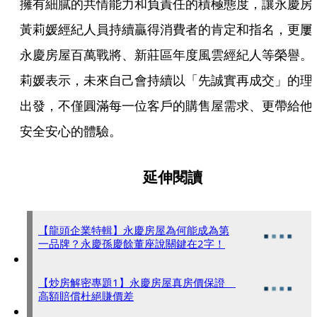
擁有細膩的共情能力和負責任的積極態度，讓永慶房
黃莉媛經紀人員持續贏得消費者的肯定和指名，更屢
永慶房屋百萬戰將、新莊區年度風雲經紀人等榮譽。
莉媛表示，未來自己會持續以「先誠實再成交」的理
出發，不僅圓滿每一位客戶的購售屋需求、更帶給他
安全安心的體驗。
延伸閱讀
【龍頭企業特輯】永慶房屋為何能成為第
一品牌？永慶孫慶餘董座說關鍵在2字！
【炒房解密專題1】永慶房屋真房價保證
高額賠償杜絕賺價差