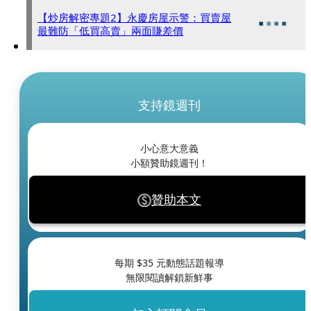
【炒房解密專題2】永慶房屋示警：買賣屋
最難防「低買高賣」兩面賺差價
支持鏡週刊
小心意大意義
小額贊助鏡週刊！
贊助本文
每期 $
35
元動態話題報導
無限閱讀解鎖新鮮事