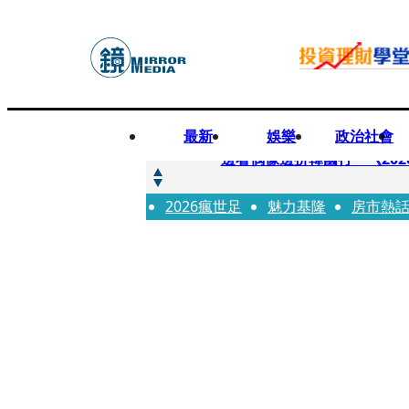
最新
娛樂
政治社會
快訊
邊看偶像邊拚韓國行 《2026
2026瘋世足
快訊
魅力基隆
房市熱
代誌大條火急跳船？ 宏碁派
快訊
一句「請回去坐好」 特教生