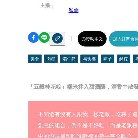
主播
智偉
贊助本文
加入訂閱會
美食
肉粽
端午節
与玥樓
粽子
鹹粽
「五穀桂花粽」糯米拌入甜酒釀，清香中散發
不知道有沒有人跟我一樣老派，吃粽子還
創意的組合，倒不是不好吃，而是老派粽
中的滋味就跟吃進嘴裡的幾乎完全吻合，