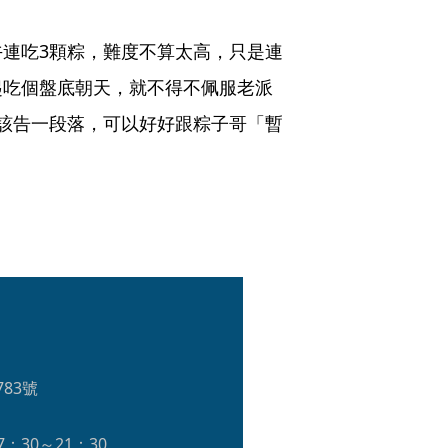
連吃3顆粽，難度不算太高，只是連
起吃個盤底朝天，就不得不佩服老派
該告一段落，可以好好跟粽子哥「暫
3號 
：30～21：30