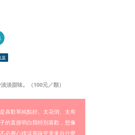
員
粵菜
淡淡甜味。（100元／顆）
是喜歡單純點好。太花俏、太有
子的直接明白我特別喜歡，想像
不必費心猜這風味究竟來自什麼