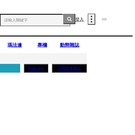
登入
瑪法達
專欄
動態雜誌
訂閱紙本雜誌
Podcasts