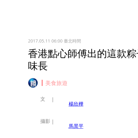
2017.05.11 06:00
臺北時間
香港點心師傅出的這款粽
味長
美食旅遊
文
楊欣樺
攝影
馬景平