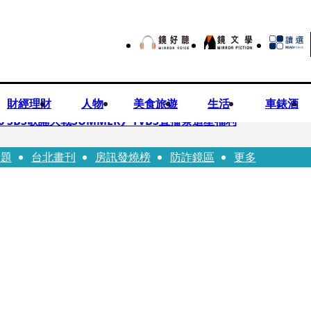
財經理財
人物
美食旅遊
生活
車錶酒
 SBS歌謠大戰SUMMER》TVBS直播祭追星福利
話題
台北畫刊
房訊發燒榜
防詐鏡區
更多
任李文詳接掌兆基屋管2天就喊撤出！
持斷掃把戳女代課老師眼睛大失血近失明