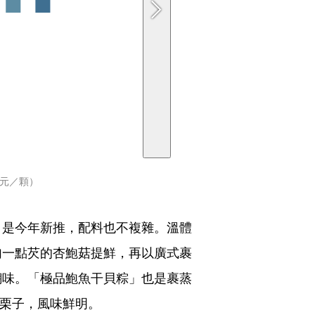
0元／顆）
」是今年新推，配料也不複雜。溫體
勾一點芡的杏鮑菇提鮮，再以廣式裹
醐味。「極品鮑魚干貝粽」也是裹蒸
栗子，風味鮮明。