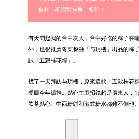
食材。不拐彎抹角，多好！
有天問起我的台中友人，台中好吃的粽子在
外，也很推薦粵菜餐廳「与玥樓」出品的粽
試「五穀桂花粽」。
找了一天拜訪与玥樓，原來這款「五穀桂花
餐廳今年續推。點心主廚招鏡超是廣東人，1
飲茶點心、中西糖餅和港式糖水都難不倒他