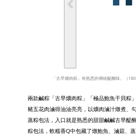
「古早爌肉粽」有熟悉的傳統醍醐味。（18
兩款鹹粽「古早爌肉粽」「極品鮑魚干貝粽
豬五花肉滷得油油亮亮，以爌肉滷汁燉煮、
蒸粽包法，入口就是熟悉的甜甜鹹鹹古早醍
粽包法，軟糯香Q中包藏了燉鮑魚、滷菇、蒸