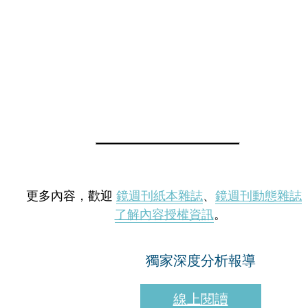
更多內容，歡迎
鏡週刊紙本雜誌
、
鏡週刊動態雜誌
了解內容授權資訊
。
獨家深度分析報導
線上閱讀