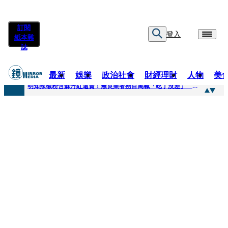
訂閱
登入
紙本雜
誌
最新
娛樂
政治社會
財經理財
人物
美
快訊
明知辣椒粉含蘇丹紅還賣！無良業者撈百萬喊「吃了沒差」 法官打臉判6月不准緩刑
快訊
「無可替代的夥伴離開了我」…張韶涵細數10年時光 悲慟告別：無法相信真的發生了
快訊
又見醫療暴力！耕莘醫院病患失控毆人 院方揭他早是「黑名單」堅決提告