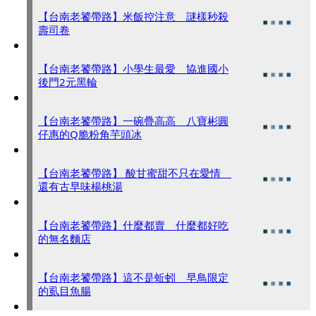
【台南老饕帶路】米飯控注意 謎樣秒殺
壽司卷
【台南老饕帶路】小學生最愛 協進國小
後門2元黑輪
【台南老饕帶路】一碗疊高高 八寶彬圓
仔惠的Q脆粉角芋頭冰
【台南老饕帶路】 酸甘蜜甜不只在愛情
還有古早味楊桃湯
【台南老饕帶路】什麼都賣 什麼都好吃
的無名麵店
【台南老饕帶路】這不是蚯蚓 早鳥限定
的虱目魚腸