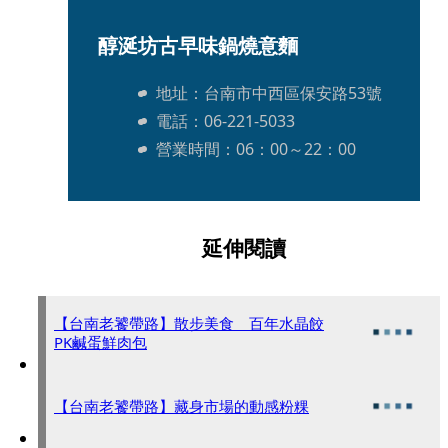
醇涎坊古早味鍋燒意麵
地址：台南市中西區保安路53號
電話：06-221-5033
營業時間：06：00～22：00
延伸閱讀
【台南老饕帶路】散步美食 百年水晶餃
PK鹹蛋鮮肉包
【台南老饕帶路】藏身市場的動感粉粿