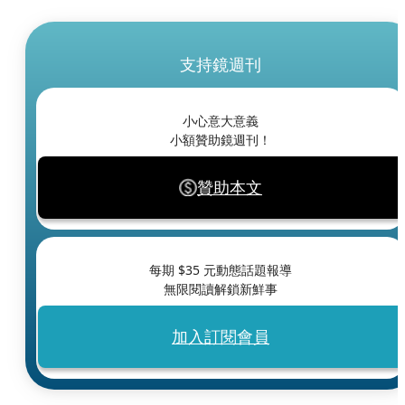
支持鏡週刊
小心意大意義
小額贊助鏡週刊！
贊助本文
每期 $
35
元動態話題報導
無限閱讀解鎖新鮮事
加入訂閱會員