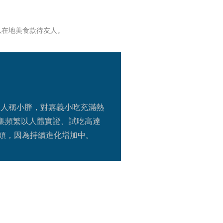
以在地美食款待友人。
，人稱小胖，對嘉義小吃充滿熱
集頻繁以人體實證、試吃高達