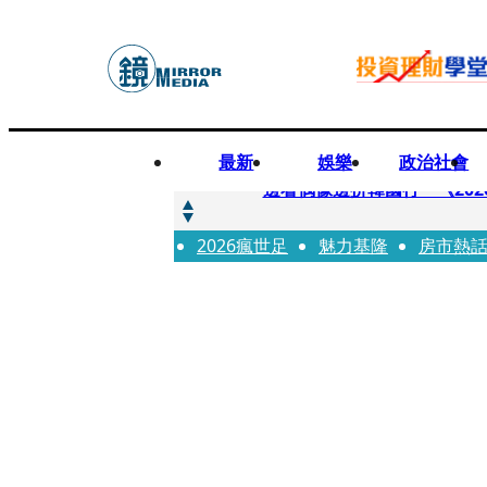
最新
娛樂
政治社會
快訊
邊看偶像邊拚韓國行 《2026
2026瘋世足
快訊
魅力基隆
房市熱
代誌大條火急跳船？ 宏碁派
快訊
一句「請回去坐好」 特教生