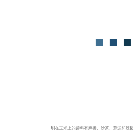
刷在玉米上的醬料有麻醬、沙茶、蒜泥和辣