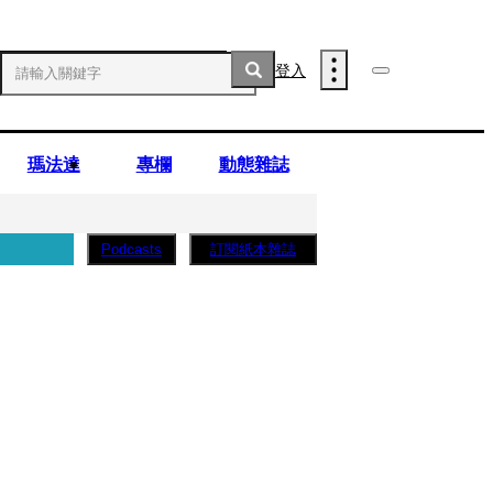
登入
瑪法達
專欄
動態雜誌
訂閱紙本雜誌
Podcasts