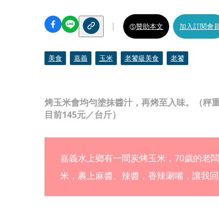
贊助本文
加入訂閱會
美食
嘉義
玉米
老饕級美食
老饕
烤玉米會均勻塗抹醬汁，再烤至入味。（秤
目前145元／台斤）
嘉義水上鄉有一間炭烤玉米，70歲的老
米，裹上麻醬、辣醬，香辣涮嘴，讓我回