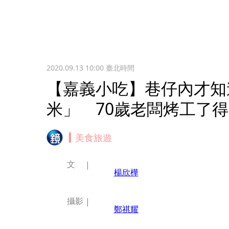
2020.09.13 10:00
臺北時間
【嘉義小吃】巷仔內才知
米」 70歲老闆烤工了得
美食旅遊
文
楊欣樺
攝影
鄭祺耀