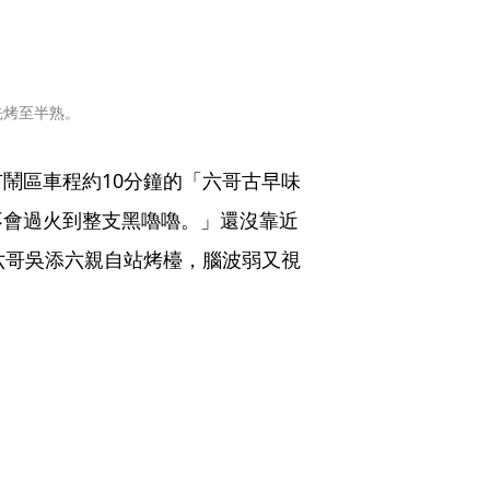
先烤至半熟。
鬧區車程約10分鐘的「六哥古早味
不會過火到整支黑嚕嚕。」還沒靠近
六哥吳添六親自站烤檯，腦波弱又視
」