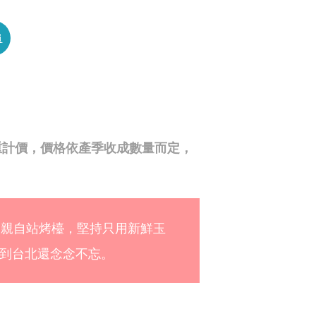
員
重計價，價格依產季收成數量而定，
闆親自站烤檯，堅持只用新鮮玉
到台北還念念不忘。