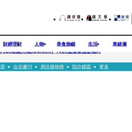
財經理財
人物
美食旅遊
生活
車錶酒
 SBS歌謠大戰SUMMER》TVBS直播祭追星福利
話題
台北畫刊
房訊發燒榜
防詐鏡區
更多
任李文詳接掌兆基屋管2天就喊撤出！
持斷掃把戳女代課老師眼睛大失血近失明