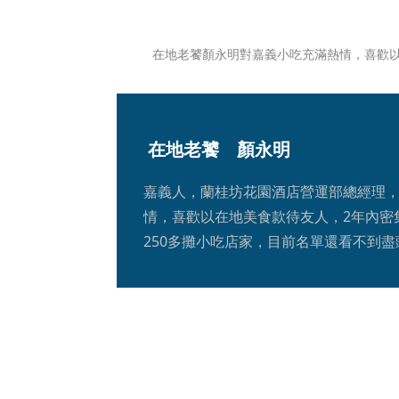
在地老饕顏永明對嘉義小吃充滿熱情，喜歡
 在地老饕　顏永明
嘉義人，蘭桂坊花園酒店營運部總經理
情，喜歡以在地美食款待友人，2年內密