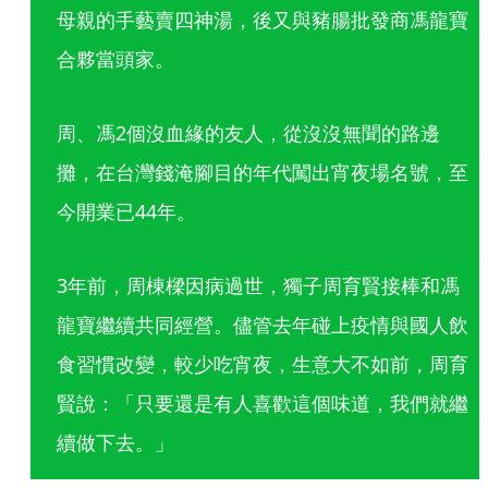
母親的手藝賣四神湯，後又與豬腸批發商馮龍寶
合夥當頭家。
周、馮2個沒血緣的友人，從沒沒無聞的路邊
攤，在台灣錢淹腳目的年代闖出宵夜場名號，至
今開業已44年。
3年前，周棟樑因病過世，獨子周育賢接棒和馮
龍寶繼續共同經營。儘管去年碰上疫情與國人飲
食習慣改變，較少吃宵夜，生意大不如前，周育
賢說：「只要還是有人喜歡這個味道，我們就繼
續做下去。」