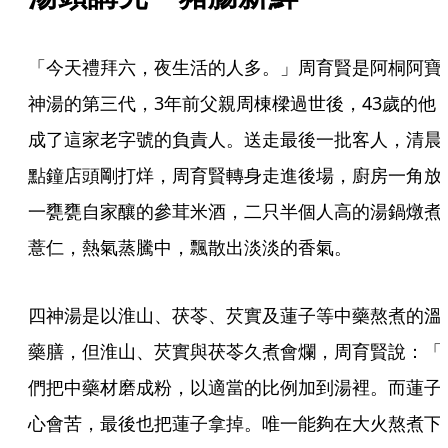
「今天禮拜六，夜生活的人多。」周育賢是阿桐阿寶
神湯的第三代，3年前父親周棟樑過世後，43歲的他
成了這家老字號的負責人。送走最後一批客人，清晨
點鐘店頭剛打烊，周育賢轉身走進後場，廚房一角放
一甕甕自家釀的參茸米酒，二只半個人高的湯鍋燉煮
薏仁，熱氣蒸騰中，飄散出淡淡的香氣。
四神湯是以淮山、茯苓、芡實及蓮子等中藥熬煮的溫
藥膳，但淮山、芡實與茯苓久煮會爛，周育賢說：「
們把中藥材磨成粉，以適當的比例加到湯裡。而蓮子
心會苦，最後也把蓮子拿掉。唯一能夠在大火熬煮下