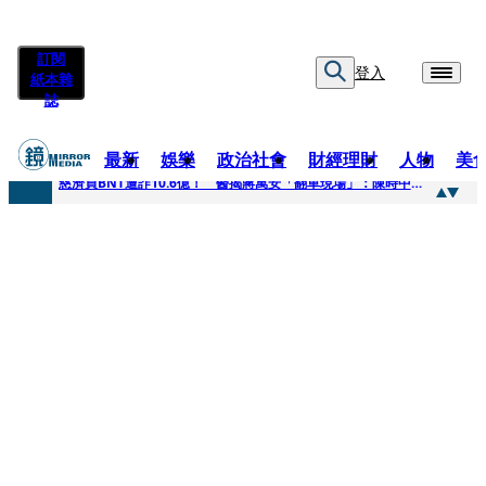
訂閱
登入
紙本雜
誌
最新
娛樂
政治社會
財經理財
人物
美
快訊
慈濟買BNT遭詐10.6億！ 醫揭蔣萬安「翻車現場」：陳時中當年是阻止被騙
快訊
慈濟挨詐十億／跟陳時中道歉？ 蔣萬安嗆：當時政府買夠疫苗民間就不用採購
快訊
員工建文陪睡機場爆紅！狂接20業配 Joeman幫算「買房頭期款」驚喊：換作我也想離職