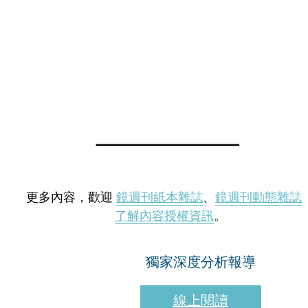
更多內容，歡迎
鏡週刊紙本雜誌
、
鏡週刊動態雜誌
了解內容授權資訊
。
獨家深度分析報導
線上閱讀