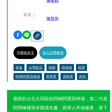
陳俊銘
影音
陳昱弼
贊助本文
加入訂閱會員
美食
台灣老店
肉粽
四神湯
燒賣
阿桐阿寶四神湯
周育賢
馮龍寶
肉包
發跡於台北大同區的阿桐阿寶四神湯，第二代老
闆周棟樑原本開成衣廠，因替人作保破產，接下