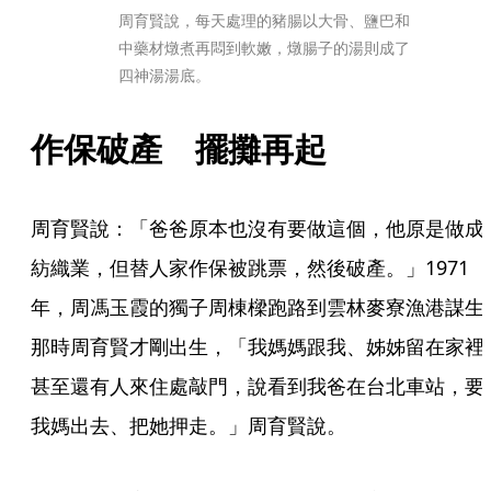
周育賢說，每天處理的豬腸以大骨、鹽巴和
中藥材燉煮再悶到軟嫩，燉腸子的湯則成了
四神湯湯底。
作保破產　擺攤再起
周育賢說：「爸爸原本也沒有要做這個，他原是做成
紡織業，但替人家作保被跳票，然後破產。」1971
年，周馮玉霞的獨子周棟樑跑路到雲林麥寮漁港謀生
那時周育賢才剛出生，「我媽媽跟我、姊姊留在家裡
甚至還有人來住處敲門，說看到我爸在台北車站，要
我媽出去、把她押走。」周育賢說。