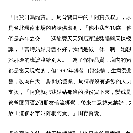
「阿寶叫馮龍寶。」周育賢口中的「阿寶叔叔」，原
是台北環南市場的豬腸供應商，「他小我爸10歲，他
們是忘年之交。」馮龍寶天天到店頭送豬腸與周棟樑
識，「當時姑姑身體不好，我們是做一休一制，她想
她那邊的班讓渡給別人。」為了保持品質，店內的豬
都是當天現煮的，但1997年爆發口蹄疫情，生意受影
響，改為白天11點開始營業。周棟樑沒有多餘的人力
支援，「阿寶就把我姑姑那邊的股份買下來，變成是
爸爸跟阿寶2個朋友輪流經營，後來生意越來越好，
放上這個名字叫阿桐阿寶。」周育賢說。