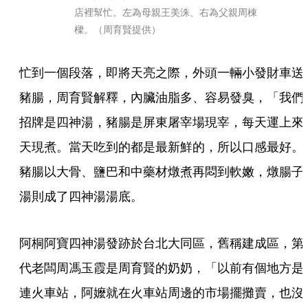
店裡幫忙。左為母親王美洙、右為父親周棟
樑。（周育賢提供）
忙到一個段落，即將天亮之際，外頭一輛小發財車送
豬腸，周育賢解釋，內臟油脂多、容易發臭，「我們
招牌是四神湯，豬腸是屏東屠宰場現宰，每天運上來
天現煮。當天吃到的都是最新鮮的，所以口感最好。
豬腸以大骨、鹽巴和中藥材燉煮再悶到軟嫩，燉腸子
湯則成了四神湯湯底。
阿桐阿寶四神湯發跡於台北大同區，舊稱建成區，第
代老闆周馮玉霞是周育賢的奶奶，「以前有個地方是
連火車站，阿嬤就在火車站周邊的市場擺攤賣，也沒