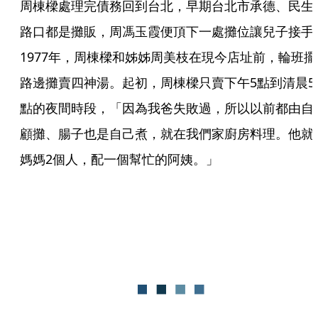
周棟樑處理完債務回到台北，早期台北市承德、民生
路口都是攤販，周馮玉霞便頂下一處攤位讓兒子接手
1977年，周棟樑和姊姊周美枝在現今店址前，輪班擺
路邊攤賣四神湯。起初，周棟樑只賣下午5點到清晨5
點的夜間時段，「因為我爸失敗過，所以以前都由自
顧攤、腸子也是自己煮，就在我們家廚房料理。他就
媽媽2個人，配一個幫忙的阿姨。」