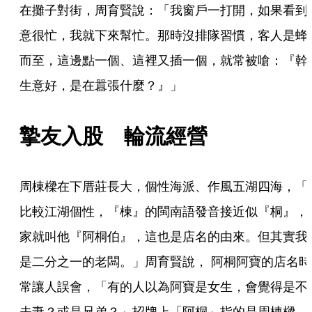
在攤子對街，周育賢說：「我窗戶一打開，如果看到
意很忙，我就下來幫忙。那時沒排隊習慣，客人是蜂
而至，這邊點一個、這裡又插一個，就常被嗆：『幹
生意好，是在囂張什麼？』」
摯友入股　輪流經營
周棟樑在下厝莊長大，個性海派、作風五湖四海，「
比較江湖個性，『棟』的閩南語發音接近似『桐』，
家就叫他『阿桐伯』，這也是店名的由來。但其實我
是二分之一的老闆。」周育賢說， 阿桐阿寶的店名時
常讓人誤會，「有的人以為阿寶是女生，會覺得是不
夫妻？或是兄弟？」招牌上「阿桐」指的是周棟樑，