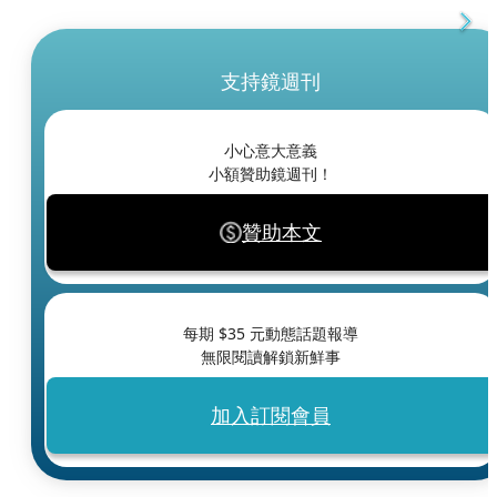
支持鏡週刊
小心意大意義
小額贊助鏡週刊！
贊助本文
每期 $
35
元動態話題報導
無限閱讀解鎖新鮮事
加入訂閱會員