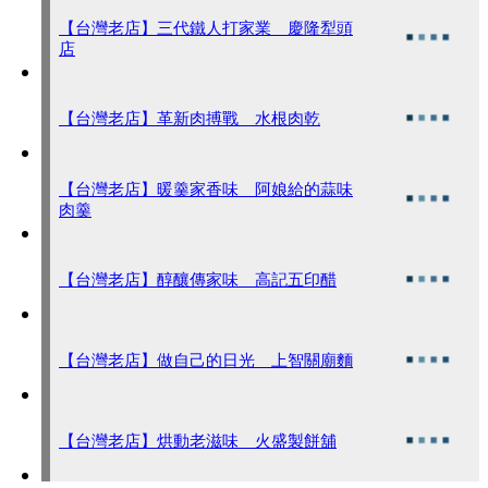
【台灣老店】三代鐵人打家業 慶隆犁頭
店
【台灣老店】革新肉搏戰 水根肉乾
【台灣老店】暖羹家香味 阿娘給的蒜味
肉羹
【台灣老店】醇釀傳家味 高記五印醋
【台灣老店】做自己的日光 上智關廟麵
【台灣老店】烘動老滋味 火盛製餅舖