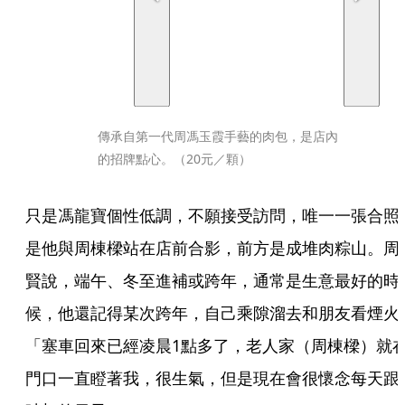
傳承自第一代周馮玉霞手藝的肉包，是店內
的招牌點心。（20元／顆）
只是馮龍寶個性低調，不願接受訪問，唯一一張合照
是他與周棟樑站在店前合影，前方是成堆肉粽山。周
賢說，端午、冬至進補或跨年，通常是生意最好的時
候，他還記得某次跨年，自己乘隙溜去和朋友看煙火
「塞車回來已經凌晨1點多了，老人家（周棟樑）就
門口一直瞪著我，很生氣，但是現在會很懷念每天跟