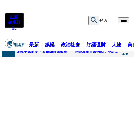
訂閱
登入
紙本雜
誌
最新
娛樂
政治社會
財經理財
人物
美
快訊
廖峻中風前妻「父親節餵飯照顧」 兒曬溫馨背影感慨：不計前嫌的真愛
快訊
封面故事／商場恩怨 曖昧多女 姦情被人夫發現 鎢業大亨恐因情仇遭虐殺
快訊
封面故事／飛行履歷助太空產業生態系成形 衛星火箭供應鏈台廠名單曝光