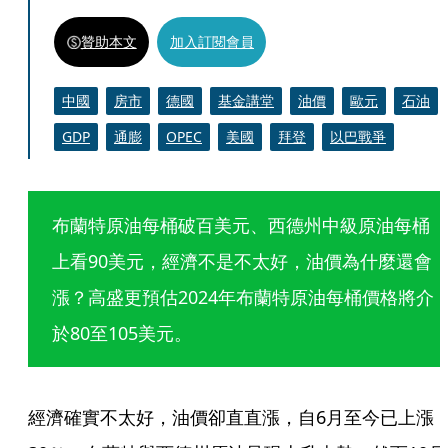
贊助本文
加入訂閱會員
中國
房市
德國
基金講堂
油價
歐元
石油
GDP
通膨
OPEC
美國
拜登
以巴戰爭
布蘭特原油每桶破百美元、西德州中級原油每桶
上看90美元，經濟不是不太好，油價為什麼還會
漲？高盛更預估2024年布蘭特原油每桶價格將介
於80至105美元。
經濟確實不太好，油價卻直直漲，自6月至今已上漲