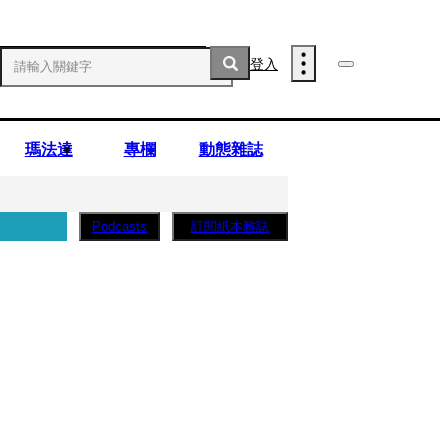
登入
瑪法達
專欄
動態雜誌
訂閱紙本雜誌
Podcasts