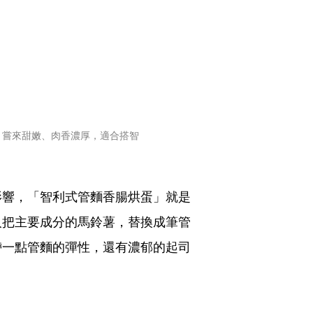
，嘗來甜嫩、肉香濃厚，適合搭智
影響，「智利式管麵香腸烘蛋」就是
人把主要成分的馬鈴薯，替換成筆管
帶一點管麵的彈性，還有濃郁的起司