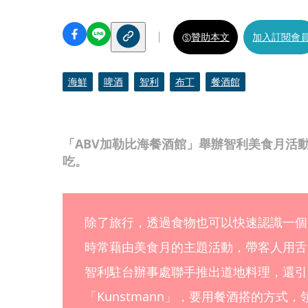
贊助本文
加入訂閱會
海鮮
啤酒
智利
布丁
餐酒館
「ABV加勒比海餐酒館」舉辦智利美食月活
吃。
除了旅行，透過食物也可以快速認識一個
時常藉由美食月的主題活動，帶客人用舌
智利駐台辦事處聯手推出道地料理，還引
「Kunstmann」，要用餐酒搭的方式