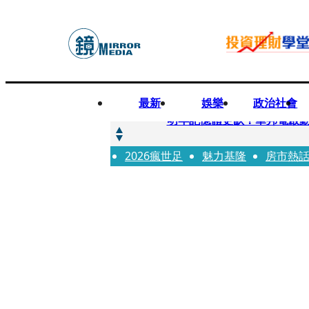
最新
娛樂
政治社會
快訊
明年記憶體更缺！華邦電啟動
2026瘋世足
快訊
魅力基隆
房市熱
5566小刀爆離婚台玻千金
快訊
白海豚颱風攪局 客家親子