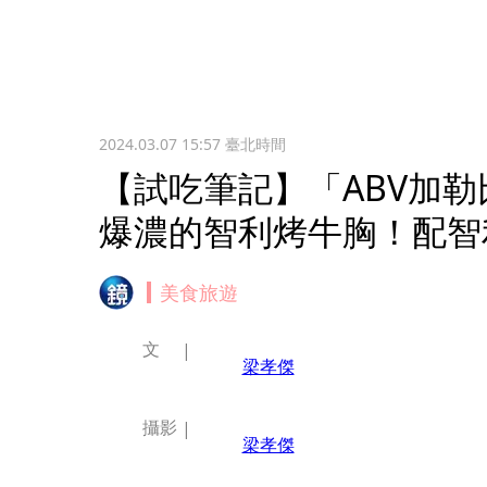
2024.03.07 15:57
臺北時間
【試吃筆記】「ABV加
爆濃的智利烤牛胸！配智
美食旅遊
文
梁孝傑
攝影
梁孝傑