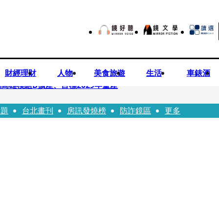
財經理財
人物
美食旅遊
生活
車錶酒
高雄模組B擴產、目標2029年量產
話題
台北畫刊
房訊發燒榜
防詐鏡區
更多
！14年豪門婚碎原因曝 岳母徐莉玲風暴意外揭家族祕辛
劇《燈怪》新北場改期演出