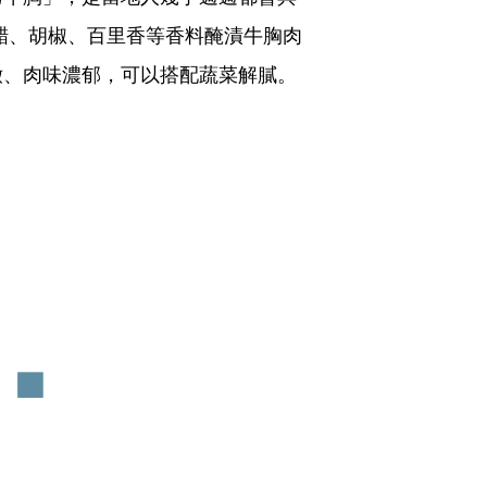
以醋、胡椒、百里香等香料醃漬牛胸肉
嫩、肉味濃郁，可以搭配蔬菜解膩。