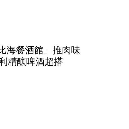
勒比海餐酒館」推肉味
利精釀啤酒超搭