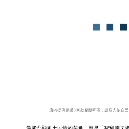
店內提供超過300款精釀啤酒，讓客人依自
最能凸顯風土民情的菜色，就是「智利風味