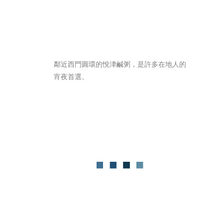
鄰近西門圓環的悅津鹹粥，是許多在地人的
宵夜首選。