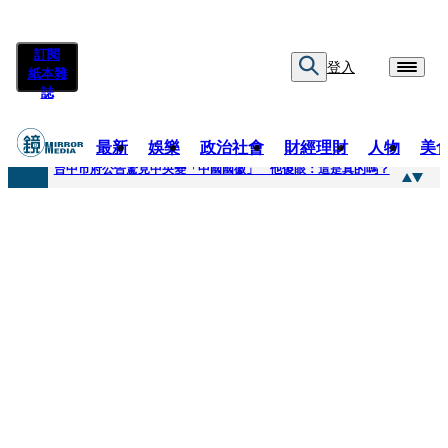
訂閱
登入
紙本雜
誌
最新
娛樂
政治社會
財經理財
人物
美
快訊
台中市府公告驚見中央變「中國國徽」 他傻眼：這是真的嗎？
快訊
明知辣椒粉含蘇丹紅還賣！無良業者撈百萬喊「吃了沒差」 法官打臉判6月不准緩刑
快訊
被滲透？市府公告驚見「中國國徽」 台中市都發局長認了3錯誤