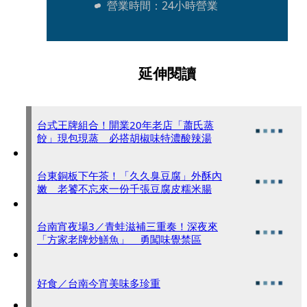
營業時間：24小時營業
延伸閱讀
台式王牌組合！開業20年老店「蕭氏蒸
餃」現包現蒸 必搭胡椒味特濃酸辣湯
台東銅板下午茶！「久久臭豆腐」外酥內
嫩 老饕不忘來一份千張豆腐皮糯米腸
台南宵夜場3／青蛙滋補三重奏！深夜來
「方家老牌炒鱔魚」 勇闖味覺禁區
好食／台南今宵美味多珍重