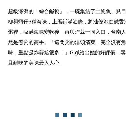
超級澎湃的「綜合鹹粥」，一碗集結了土魠魚、虱目
柳與蚵仔3種海味，上層鋪滿油條，將油條泡進鹹香
粥裡，吸滿海味變軟後，再與炸蒜一同入口，台南人
然是煮粥的高手。「這間粥的湯頭清爽，完全沒有魚
味，重點是炸蒜給很多！」Gigi給出她的好評價，尋
且耐吃的美味最入人心。