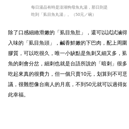
每日湯品有時是澎湖狗母魚丸湯，那日則是
吃到「虱目魚丸湯」。（50元／碗）
除了口感細緻滑嫩的「虱目魚肚」，還可以試試滷得
入味的「虱目魚頭」，鹹香鮮嫩的下巴肉，配上周圍
膠質，可以吃很久，唯一小缺點是魚刺又細又多，虱
魚的刺會分岔，細刺也就是台語所說的「暗刺」很多
吃起來真的很費力，但一個只賣10元，划算到不可思
議，很難想像台南人的月底，不到50元就可以過得如
此幸福。