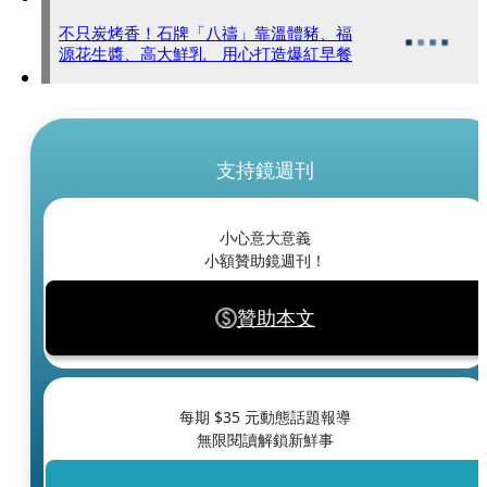
不只炭烤香！石牌「八禱」靠溫體豬、福
源花生醬、高大鮮乳 用心打造爆紅早餐
支持鏡週刊
小心意大意義
小額贊助鏡週刊！
贊助本文
每期 $
35
元動態話題報導
無限閱讀解鎖新鮮事