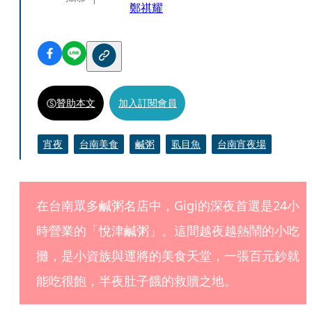
鄭祺耀
贊助本文
加入訂閱會員
宵夜
台南美食
鹹粥
虱目魚
台南宵夜場
在台南眾多鹹粥名店中，Gigi的深夜首選是24小
時營業的「悅津鹹粥」。這間越夜越熱鬧的小吃
攤，是小資族與運將的美食天堂，一張百元鈔就
能吃很飽，半夜肚子餓的救贖之地。