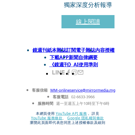
獨家深度分析報導
線上閱讀
鏡週刊紙本雜誌
訂閱電子雜誌
內容授權
下載APP
新聞自律綱要
《鏡週刊》AI使用準則
客服信箱
MM-onlineservice@mirrormedia.mg
客服電話
02-6633-3966
服務時間
週一至週五上午10時至下午6時
本網頁使用
YouTube API 服務
， 詳見
YouTube 服務條款
、
Google 隱私權與條款
瀏覽此頁面即代表您同意上述授權條款及細則