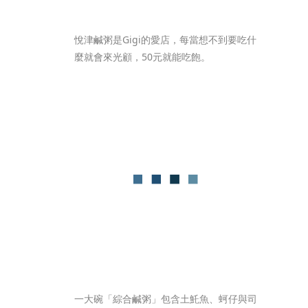
悅津鹹粥是Gigi的愛店，每當想不到要吃什
麼就會來光顧，50元就能吃飽。
一大碗「綜合鹹粥」包含土魠魚、蚵仔與司