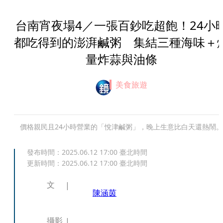
台南宵夜場4／一張百鈔吃超飽！24小
都吃得到的澎湃鹹粥 集結三種海味＋
量炸蒜與油條
美食旅遊
價格親民且24小時營業的「悅津鹹粥」，晚上生意比白天還熱鬧。
發布時間：
2025.06.12 17:00
臺北時間
更新時間：
2025.06.12 17:00
臺北時間
文
陳涵茵
攝影