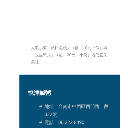
人氣小菜「虱目魚頭」（前，10元／個）與
「豆皮筍片」（後，20元／小份）既便宜又
美味。
悅津鹹粥
地址：台南市中西區西門路二段
332號
電話：06-222-8490