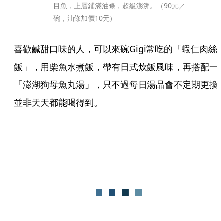
目魚，上層鋪滿油條，超級澎湃。（90元／
碗，油條加價10元）
喜歡鹹甜口味的人，可以來碗Gigi常吃的「蝦仁肉絲
飯」，用柴魚水煮飯，帶有日式炊飯風味，再搭配一
「澎湖狗母魚丸湯」，只不過每日湯品會不定期更換
並非天天都能喝得到。