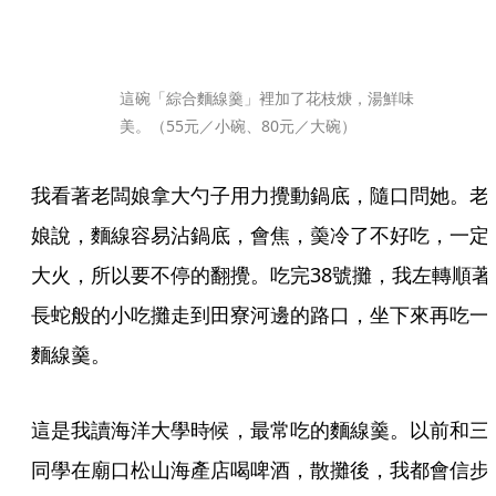
這碗「綜合麵線羹」裡加了花枝焿，湯鮮味
美。（55元／小碗、80元／大碗）
我看著老闆娘拿大勺子用力攪動鍋底，隨口問她。老
娘說，麵線容易沾鍋底，會焦，羮冷了不好吃，一定
大火，所以要不停的翻攪。吃完38號攤，我左轉順著
長蛇般的小吃攤走到田寮河邊的路口，坐下來再吃一
麵線羹。
這是我讀海洋大學時候，最常吃的麵線羹。以前和三
同學在廟口松山海產店喝啤酒，散攤後，我都會信步