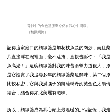
電影中的金色禮服至今仍在我心中閃耀。
（翻攝網路）
記得這家廟口的麵線羹是加花枝魚漿的肉焿，而且柴
片直接浮在碗裡面，毫不遮掩，直接告訴你：「我是
魚高湯！」這碗麵線羹對我的味蕾衝擊力道很大，原
是它證實了我追尋多年的麵線羹柴魚鮮味，第二個原
比較私密，它與我滿腦子的凱薩琳丹妮芙金色太陽倩
結合，結合得如此美麗有滋味。
所以，麵線羹成為我心頭上最溫暖的那個記憶，我走