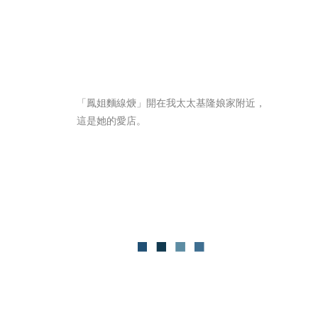
「鳳姐麵線焿」開在我太太基隆娘家附近，
這是她的愛店。