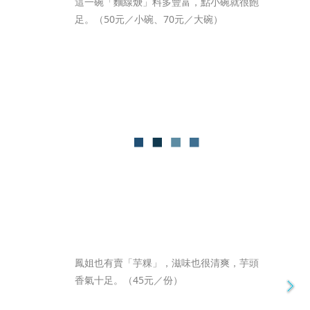
這一碗「麵線焿」料多豐富，點小碗就很飽
足。（50元／小碗、70元／大碗）
鳳姐也有賣「芋粿」，滋味也很清爽，芋頭
香氣十足。（45元／份）