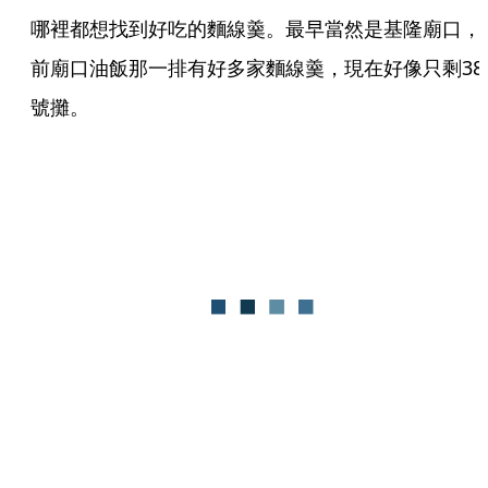
哪裡都想找到好吃的麵線羹。最早當然是基隆廟口，
前廟口油飯那一排有好多家麵線羹，現在好像只剩38
號攤。