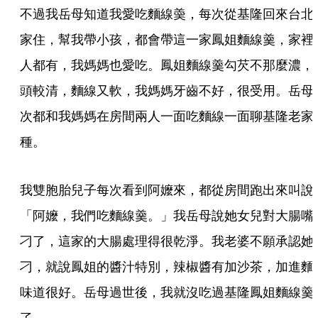
不過我岳母知道我愛吃麵線羮，每次從基隆回來台北
家住，幫我帶小孩，都會帶這一家鳳姐麵線羹，家裡
人都有，我媽媽也愛吃。鳳姐麵線羹勾芡不那麼濃，
頭較清，麵線又軟，我媽媽牙齒不好，很受用。岳母
次都和我媽媽在房間兩人一面吃麵線一面聊基隆老家
種。
我雙胞胎兒子每次看到阿嬤來，都從房間跑出來叫說
「阿嬤，我們吃麵線羹。」我岳母說她女兒對大腸嘴
刁了，這家的大腸處理得很乾淨。我老婆不願承認她
刁，就說鳳姐的醬汁特別，辣椒醬有加沙茶，加進麵
味道很好。岳母過世後，我就沒吃過基隆鳳姐麵線羹
了。