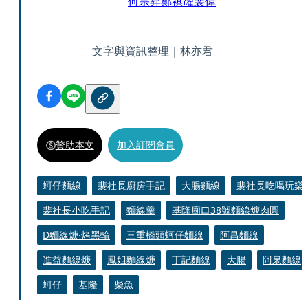
何宗昇
鄭祺耀
裴偉
文字與資訊整理｜林亦君
贊助本文
加入訂閱會員
蚵仔麵線
裴社長廚房手記
大腸麵線
裴社長吃喝玩樂
裴社長小吃手記
麵線羹
基隆廟口38號麵線焿肉圓
D麵線焿‧烤黑輪
三重橋頭蚵仔麵線
阿昌麵線
進益麵線焿
鳳姐麵線焿
丁記麵線
大腸
阿泉麵線
蚵仔
基隆
柴魚