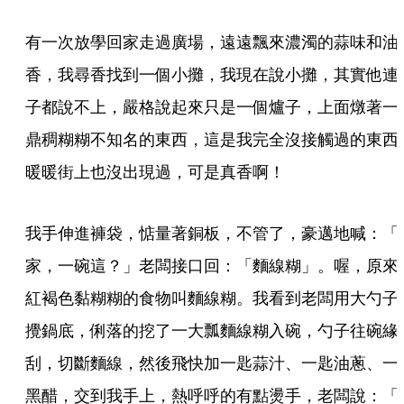
有一次放學回家走過廣場，遠遠飄來濃濁的蒜味和油
香，我尋香找到一個小攤，我現在說小攤，其實他連
子都說不上，嚴格說起來只是一個爐子，上面燉著一
鼎稠糊糊不知名的東西，這是我完全沒接觸過的東西
暖暖街上也沒出現過，可是真香啊！
我手伸進褲袋，惦量著銅板，不管了，豪邁地喊：「
家，一碗這？」老闆接口回：「麵線糊」。喔，原來
紅褐色黏糊糊的食物叫麵線糊。我看到老闆用大勺子
攪鍋底，俐落的挖了一大瓢麵線糊入碗，勺子往碗緣
刮，切斷麵線，然後飛快加一匙蒜汁、一匙油蔥、一
黑醋，交到我手上，熱呼呼的有點燙手，老闆說：「