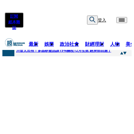
訂閱
登入
紙本雜
誌
最新
娛樂
政治社會
財經理財
人物
美
快訊
川普又出招！多晶矽產品課15%關稅12月生效 經濟部回應了
快訊
超速肇事停工一年首度受訪 廣末涼子被次子點醒！哽咽吐露：不再偽裝完美
快訊
真相一把抓／蕭敬騰 A-Lin同框有一腿 彭佳慧聞腋女青年