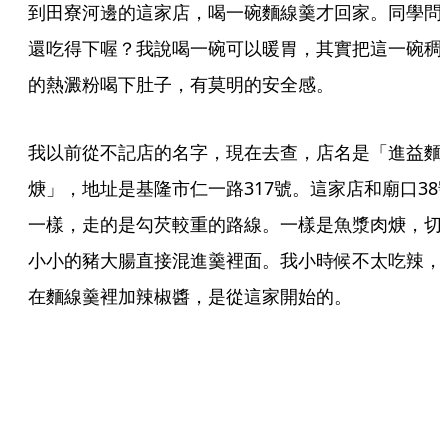
到田寮河邊的這家店，喝一碗麵線羹才回家。同學問
還吃得下喔？我說喝一碗可以暖胃，其實把這一碗稠
的熱澱粉喝下肚子，有莫明的安全感。
我以前從不記店的名字，現在去查，店名是「進益麵
焿」，地址是基隆市仁一路317號。這家店和廟口38
一樣，走的是勾芡較重的路線。一樣是魚漿肉焿，切
小小的豬大腸直接混進羹裡面。我小時候不太吃辣，
在麵線羹裡加辣椒醬，是從這家開始的。