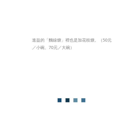
進益的「麵線焿」裡也是加花枝焿。（50元
／小碗、70元／大碗）