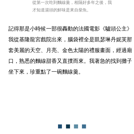
從第一次吃到麵線羹，相隔好多年之後，我
才知道湯頭的鮮味是來自柴魚。
記得那是小時候一部很轟動的法國電影《驢頭公主》
我從基隆龍宮戲院出來，腦袋裡全是凱瑟琳丹妮芙那
套美麗的天空、月亮、金色太陽的禮服畫面，經過廟
口，熟悉的麵線甜香又直撲而來。我著急的找到攤子
坐下來，珍重點了一碗麵線羹。