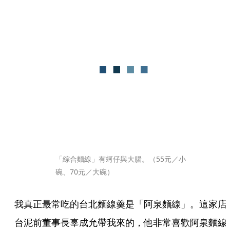
「綜合麵線」有蚵仔與大腸。（55元／小
碗、70元／大碗）
我真正最常吃的台北麵線羮是「阿泉麵線」。這家店
台泥前董事長辜成允帶我來的，他非常喜歡阿泉麵線