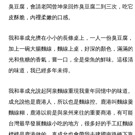
臭豆腐，會請老闆曾坤泉回炸臭豆腐二到三次，吃它
皮酥脆，內𥚃柔嫩的口感。
我和辜成允擠在小小的長條桌上，一人一份臭豆腐，
加上一碗大腸麵線，麵線上桌，好深的顏色，滿滿的
光和焦糖的香氣，嘗一口，全是柴魚的鮮味。這樣清
的味道，我已經多年未得。
我和辜成允說起阿泉麵線重現我童年回憶中的味道。
成允說他是鹿港人，所以也是麵線控。鹿港叫麵線羹
麵線糊，鹿港以前是與泉州來往的重要商港，有可能
台灣最早發展麵線小吃的地方，很多好的手工紅麵線
標榜是鹿港做的。辜成允也會帶我去建國南路橋下靠