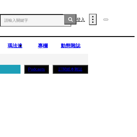
登入
瑪法達
專欄
動態雜誌
訂閱紙本雜誌
Podcasts