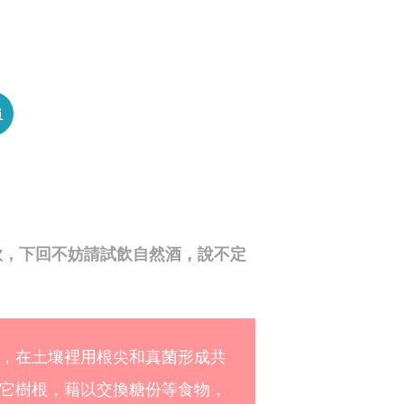
員
款，下回不妨請試飲自然酒，說不定
，在土壤裡用根尖和真菌形成共
它樹根，藉以交換糖份等食物，