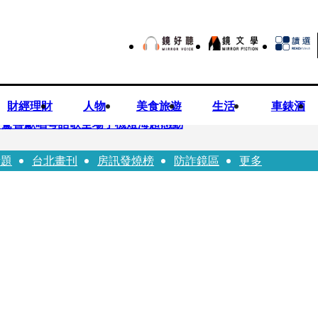
財經理財
人物
美食旅遊
生活
車錶酒
 驚喜獻唱粵語歌全場手機燈海超感動
話題
台北畫刊
房訊發燒榜
防詐鏡區
更多
龍建議小資族這樣配置ETF
持農產原料「標示原產國」入法