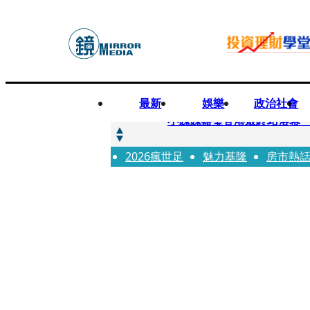
最新
娛樂
政治社會
快訊
小魏魏嘉瑩香港最終站落幕
2026瘋世足
快訊
魅力基隆
房市熱
台股明年有望挑戰5萬 杜金
快訊
杜絕洗產地疑慮 張嘉郡堅