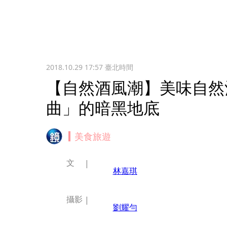
2018.10.29 17:57
臺北時間
【自然酒風潮】美味自然
曲」的暗黑地底
美食旅遊
文
林嘉琪
攝影
劉耀勻