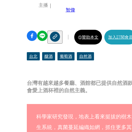
主播
智偉
贊助本文
加入訂閱會
台北
釀酒
葡萄酒
自然酒
台灣有越來越多餐廳、酒館都已提供自然酒
會愛上酒杯裡的自然主義。
科學家研究發現，地表上看來挺拔的樹木
生系統，真菌蔓延編織如網，抓住更多其