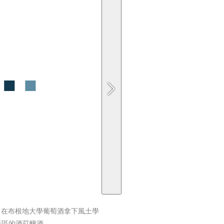
iu）在布根地大學葡萄酒拿下風土學
產區的酒莊釀酒。