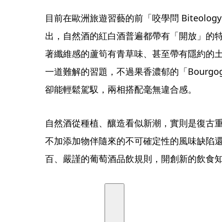
目前在歐洲旅遊習藝的前「咬學問 Biteolog
出，自然酒的紅白酒普遍都帶有「開放」的
著纖維感的蘆筍有青草味、甚至帶有隱約的
一道難解的習題，不過果香濃郁的「Bourgogne Epine
卻能輕鬆駕馭，兩相搭配毫無違合感。
自然酒從種植、釀造看似新潮，實則是復古
不加添加物伴隨來的不可確定性的風味缺陷
百、嚴謹的葡萄酒品飲規則，開創新的飲食