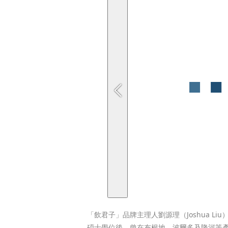
「飲君子」品牌主理人劉源理（Joshua L
碩士學位後，曾在布根地、波爾多及隆河等