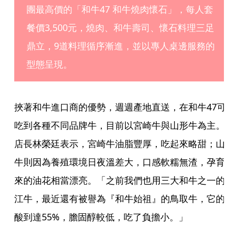
團最高價的「和牛47 和牛燒肉懷石」，每人套
餐價3,500元，燒肉、和牛壽司、懷石料理三足
鼎立，9道料理循序漸進，並以專人桌邊服務的
型態呈現。
挾著和牛進口商的優勢，週週產地直送，在和牛47可
吃到各種不同品牌牛，目前以宮崎牛與山形牛為主。
店長林榮廷表示，宮崎牛油脂豐厚，吃起來略甜；山
牛則因為養殖環境日夜溫差大，口感軟糯無渣，孕育
來的油花相當漂亮。「之前我們也用三大和牛之一的
江牛，最近還有被譽為『和牛始祖』的鳥取牛，它的
酸到達55%，膽固醇較低，吃了負擔小。」