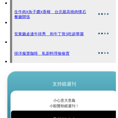
生牛肉X魚子醬X香檳 台北最高燒肉懷石
餐廳開張
安東廳桌邊牛排秀 和牛丁骨3吃超華麗
掛洋服賣咖啡 私廚料理偷偷賣
支持鏡週刊
小心意大意義
小額贊助鏡週刊！