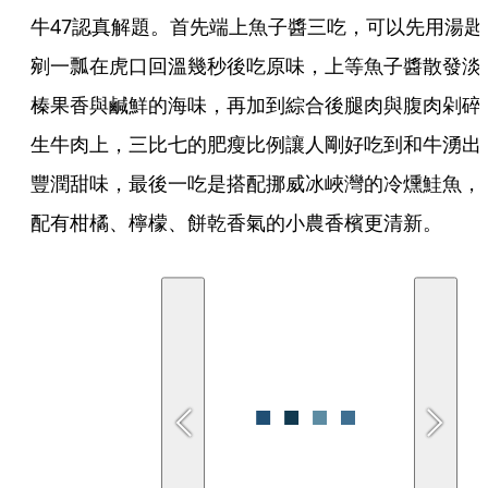
牛47認真解題。首先端上魚子醬三吃，可以先用湯匙
剜一瓢在虎口回溫幾秒後吃原味，上等魚子醬散發淡
榛果香與鹹鮮的海味，再加到綜合後腿肉與腹肉剁碎
生牛肉上，三比七的肥瘦比例讓人剛好吃到和牛湧出
豐潤甜味，最後一吃是搭配挪威冰峽灣的冷燻鮭魚，
配有柑橘、檸檬、餅乾香氣的小農香檳更清新。