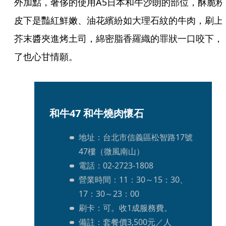
外加點，奢侈的使用A5日本和牛沙朗的部位，酥脆粉
皮下是豔紅鮮嫩、油花繽紛如大理石紋的牛肉，刷上
芥末醬夾進烤土司，綿密脂香羅織的罪狀一口咬下，
了也心甘情願。
和牛47 和牛燒肉懷石
地址：台北市信義區松智路17號
47樓（微風南山）
電話：02-2723-1808
營業時間：11：30～15：30、
17：30～23：00
刷卡：可。收1成服務費。
備註：套餐價3,500元／人