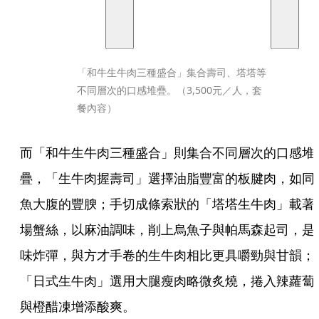
「和牛生牛肉三種盛合」集合壽司、塔塔等
不同層次的口感堆疊。（3,500元／人，套
餐內容）
而「和牛生牛肉三種盛合」則集合不同層次的口感堆
疊，「生牛肉握壽司」選擇油脂豐富的板腱肉，如同
魚大腹的豐腴；手切成條索狀的「塔塔生牛肉」載著
場蟹絲，以麻油調味，削上烏魚子與帕馬森起司，是
味炸彈，與方才手卷的生牛肉相比更具嚼勁與甘韻；
「日式生牛肉」選用大腿瘦肉略微炙燒，捲入辣蘿蔔
與橙醋凍增添酸爽。