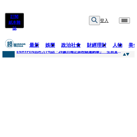
訂閱
登入
紙本雜
誌
最新
娛樂
政治社會
財經理財
人物
美
快訊
ENHYPEN西村力1句話「26歲日籍正妹粉絲遭網暴」 生前直播震撼畫面全網瘋傳！警方證實死訊
快訊
捨量保價奏效！華邦電DRAM價翻倍 五成產能已綁長約
快訊
台糖遭羅織入罪 黃智賢批掩護中聯政客、政黨「台灣之恥」