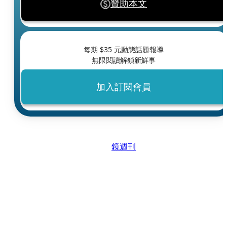
贊助本文
每期 $
35
元動態話題報導
無限閱讀解鎖新鮮事
加入訂閱會員
鏡週刊