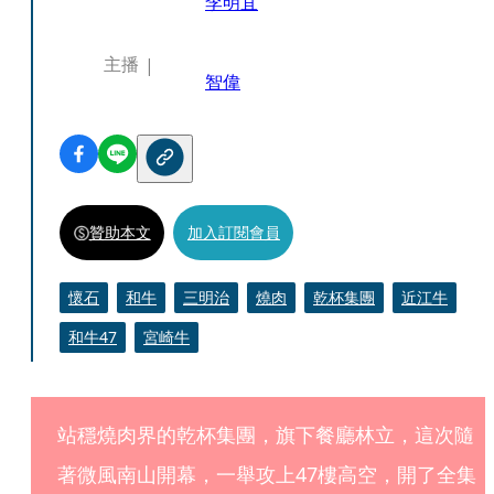
李明宜
主播
智偉
贊助本文
加入訂閱會員
懷石
和牛
三明治
燒肉
乾杯集團
近江牛
和牛47
宮崎牛
站穩燒肉界的乾杯集團，旗下餐廳林立，這次隨
著微風南山開幕，一舉攻上47樓高空，開了全集