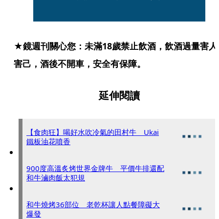
★鏡週刊關心您：未滿18歲禁止飲酒，飲酒過量害人
害己，酒後不開車，安全有保障。
延伸閱讀
【食肉狂】喝好水吹冷氣的田村牛 Ukai
鐵板油花噴香
900度高溫炙烤世界金牌牛 平價牛排還配
和牛滷肉飯太犯規
和牛燒烤36部位 老乾杯讓人點餐障礙大
爆發