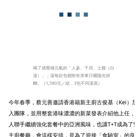
喝了感覺補元氣的「人蔘、干貝、土雞（白
湯）」；湯每款包都附有屏東日曬陽光掛
麵。（1,580元／組，3包不同湯底）
今年春季，蔡元善邀請香港籍新主廚古俊基（Kei）
入團隊，並用整套港味濃濃的新菜發表介紹他上任，
人聯手繼續強化套餐中的亞洲風味，也讓T+T成為了
主廚餐廳，會這樣安排，是為了迎接「食驗室」的良