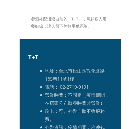
餐酒搭配活潑自如的「T+T」，照顧客人用
餐細節，讓人留下美好用餐經驗。
T+T
地址：台北市松山區敦化北路
165巷11號1樓 
電話： 02-2719-9191
營業時間：不固定（疫情期間，
在店家公布取餐時間才營業）
刷卡：可。外帶自取不收服務
費。
外帶資訊：疫情期間，冷凍包、