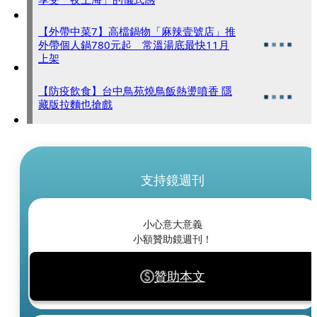
【外帶中菜7】高檔鍋物「麻辣壹號店」推
外帶個人鍋780元起 常溫湯底最快11月
上架
【防疫飲食】台中鳥苑燒鳥飯熱燙噴香 隱
藏版拉麵也搶戲
支持鏡週刊
小心意大意義
小額贊助鏡週刊！
贊助本文