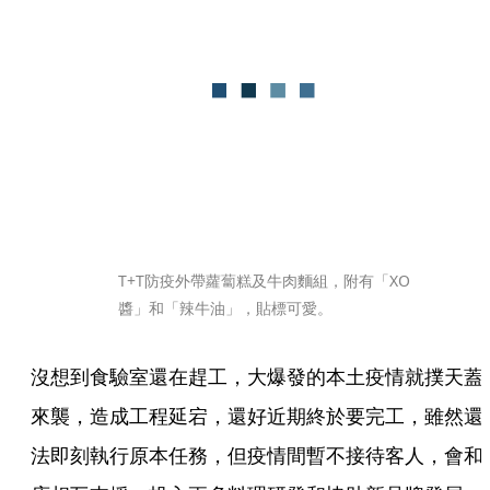
T+T防疫外帶蘿蔔糕及牛肉麵組，附有「XO
醬」和「辣牛油」，貼標可愛。
沒想到食驗室還在趕工，大爆發的本土疫情就撲天蓋
來襲，造成工程延宕，還好近期終於要完工，雖然還
法即刻執行原本任務，但疫情間暫不接待客人，會和