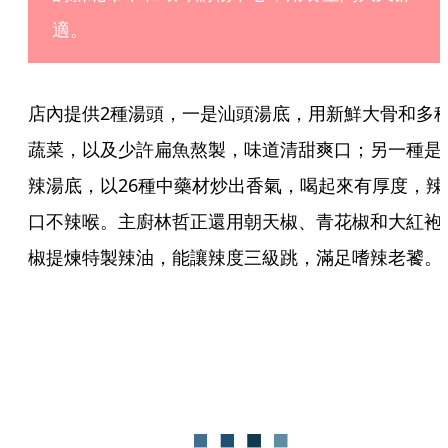
適。
店內提供2種湯頭，一是汕頭湯底，用新鮮大骨和多
蔬菜，以及少許扁魚熬製，味道清甜爽口；另一種是
辣湯底，以26種中藥材炒出香氣，喝起來有厚度，辣
口不辣喉。主廚林哲正還用朝天椒、青花椒和大紅袍
椒提煉特製辣油，能讓辣度三級跳，滿足嗜辣老饕。