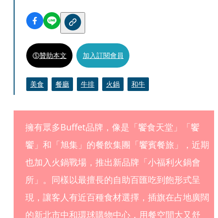
贊助本文
加入訂閱會員
美食
餐廳
牛排
火鍋
和牛
擁有眾多Buffet品牌，像是「饗食天堂」「饗
饗」和「旭集」的餐飲集團「饗賓餐旅」，近期
也加入火鍋戰場，推出新品牌「小福利火鍋會
所」。同樣以最擅長的自助百匯吃到飽形式呈
現，讓客人有近百種食材選擇，插旗在占地廣闊
的新北市中和環球購物中心，用餐空間大又舒