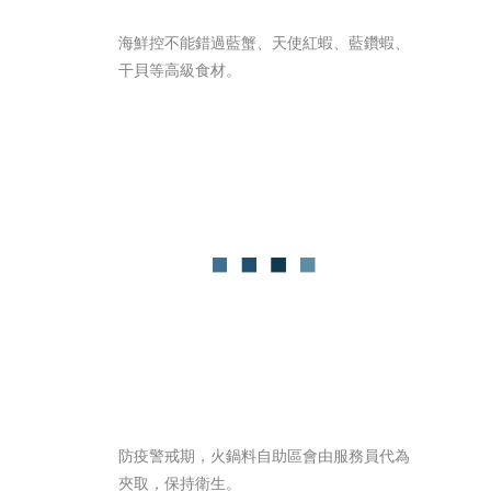
海鮮控不能錯過藍蟹、天使紅蝦、藍鑽蝦、
干貝等高級食材。 
防疫警戒期，火鍋料自助區會由服務員代為
夾取，保持衛生。