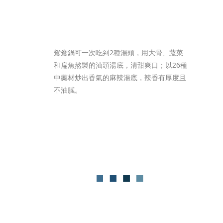
鴛鴦鍋可一次吃到2種湯頭，用大骨、蔬菜
和扁魚熬製的汕頭湯底，清甜爽口；以26種
中藥材炒出香氣的麻辣湯底，辣香有厚度且
不油膩。 