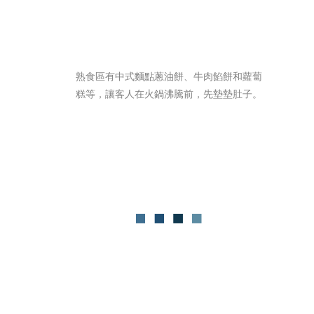
熟食區有中式麵點蔥油餅、牛肉餡餅和蘿蔔
糕等，讓客人在火鍋沸騰前，先墊墊肚子。 