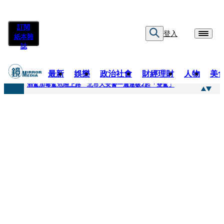
訂閱
登入
紙本雜
誌
最新
娛樂
政治社會
財經理財
人物
美
快訊
酒駕加毒駕危險上路 北市大安警一週連破2起「雙駕」
快訊
Ozone黃文廷、FEniX夏浦洋組「神隊友」 邱以太、林亭莉熱血狂奔殺青淚崩
快訊
AKIRA台北唱到一半突收兒子告白「爸爸I LOVE YOU」 驚喜林志玲同步曝光父親節「披薩蛋糕」