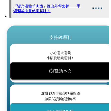
「豐光溫體羊肉爐」推出外帶套餐 手
切涮羊肉竟然零臊味！
支持鏡週刊
小心意大意義
小額贊助鏡週刊！
贊助本文
每期 $
35
元動態話題報導
無限閱讀解鎖新鮮事