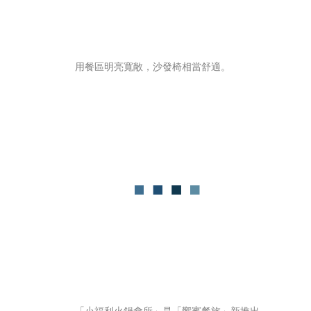
用餐區明亮寬敞，沙發椅相當舒適。
「小福利火鍋會所」是「饗賓餐旅」新推出