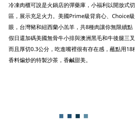
冷凍肉櫃可說是火鍋店的彈藥庫，小福利以開放式切
區，展示充足火力。美國Prime級背肩心、Choice級
眼，台灣豬和紐西蘭小羔羊，共8種肉讓你無限續點
假日還加碼美國無骨牛小排與澳洲黑毛和牛後腿三叉
而且厚切0.3公分，吃進嘴裡很有存在感，蘸點用18
香料煸炒的特製沙茶，香鹹甜美。