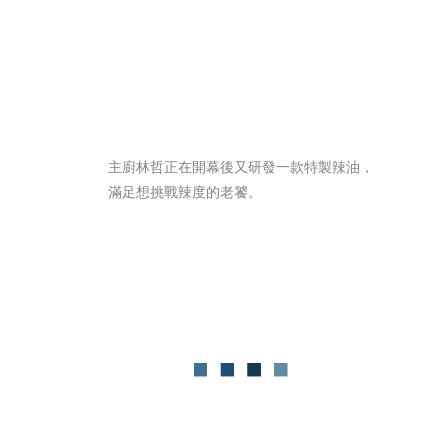
主廚林哲正在開幕後又研發一款特製辣油，
滿足想挑戰辣度的老饕。 