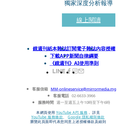
獨家深度分析報導
線上閱讀
鏡週刊紙本雜誌
訂閱電子雜誌
內容授權
下載APP
新聞自律綱要
《鏡週刊》AI使用準則
客服信箱
MM-onlineservice@mirrormedia.mg
客服電話
02-6633-3966
服務時間
週一至週五上午10時至下午6時
本網頁使用
YouTube API 服務
， 詳見
YouTube 服務條款
、
Google 隱私權與條款
瀏覽此頁面即代表您同意上述授權條款及細則