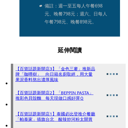
備註：週一至五每人午餐698
元、晚餐798元；週六、日每人
午餐798元、晚餐898元。
延伸閱讀
【百貨話題新開店3】「金色三麥」推新品
牌「咖哩樹」 向日籍名廚取經，用大量
果泥香料熬出濃厚風味
【百貨話題新開店2】「BEPPIN PASTA」
推彩色貝殼麵 每天現做口感好彈Ｑ
【百貨話題新開店1】泰國必比登推介餐廳
「帕泰家」插旗台北 酸辣炒河粉太開胃