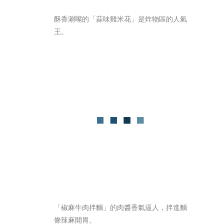
酥香涮嘴的「蒜味雞米花」是炸物區的人氣
王。
「椒麻牛肉拌麵」的肉醬香氣逼人，拌進麵
條辣麻開胃。