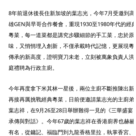
8年前退休後長住新加坡的葉志光，今年7月受邀到高
雄GEN與早哥合作餐會，重現1930至1980年代的經
粵菜，每一道菜都是講究步驟細節的手工菜，忠於原
味，又悄悄埋入創新，不僅承載時代記憶，更展現粵
傳承的新高度，證明寶刀未老，立刻被萬象負責人洪
庭禮聘為行政主廚。
今年再度拿下米其林一星後，兩位主廚不斷推陳出新
再接再厲挑戰經典粵菜，日前便邀請葉志光的主廚弟
葉志祥，在9月26至28日舉辦難得一見的《三華盛宴
承傳與對話》。今年67歲的葉志祥在香港廚界也赫赫
有名，從鏞記、福臨門到九龍香格里拉，執掌香宮、