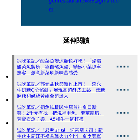
genrestaurant9885@gmail.co
m
延伸閱讀
試吃筆記／酸菜魚變涼麵也好吃！「湯湯
酸菜魚製所」靠自熬魚湯、精緻小菜抓牢
熟客 創意新菜刷新味蕾感受
試吃筆記／郭元益秋節新作上市！「森永
牛奶糖Q心餡餅」展現高超酥皮工藝 焦糖
麻糬和鹹蛋黃組合超迷人
試吃筆記／初魚鉄板民生店首推夏日新
菜！2千元有找 把滋補甲魚、奢華龍蝦、
黃寶石魚子醬、A5和牛一網打盡
試吃筆記／「君尹Brisé」迎來新卡司！新
生代主廚江丕禮首戰火力全開 夏季菜單