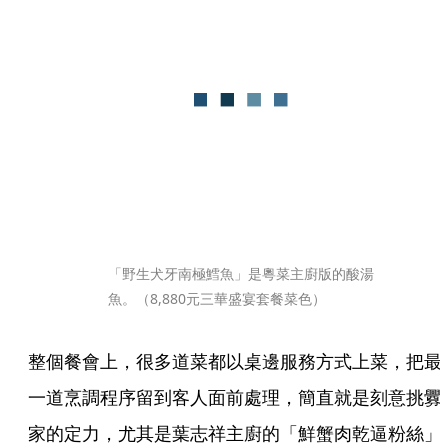
「野生犬牙南極鱈魚」是粵菜主廚版的酸湯
魚。（8,880元三華盛宴套餐菜色）
整個餐會上，很多道菜都以桌邊服務方式上菜，把最
一道烹調程序留到客人面前處理，簡直就是刻意挑釁
家的定力，尤其是葉志祥主廚的「鮮蟹肉乾逼粉絲」