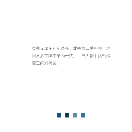
葉家兄弟多年前曾在台北香宮四手聯彈，這
回又多了陳泰榮的一雙手，三人聯手挑戰極
費工的老粵菜。