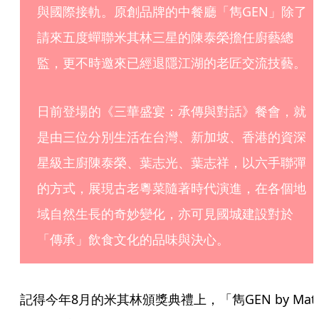
與國際接軌。原創品牌的中餐廳「雋GEN」除了
請來五度蟬聯米其林三星的陳泰榮擔任廚藝總
監，更不時邀來已經退隱江湖的老匠交流技藝。
日前登場的《三華盛宴：承傳與對話》餐會，就
是由三位分別生活在台灣、新加坡、香港的資深
星級主廚陳泰榮、葉志光、葉志祥，以六手聯彈
的方式，展現古老粵菜隨著時代演進，在各個地
域自然生長的奇妙變化，亦可見國城建設對於
「傳承」飲食文化的品味與決心。
記得今年8月的米其林頒獎典禮上，「雋GEN by Matt