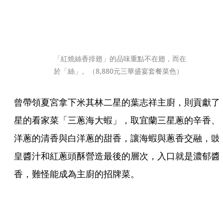
「紅燒絲香排翅」的品味重點不在翅，而在
於「絲」。（8,880元三華盛宴套餐菜色）
曾帶領夏宮拿下米其林二星的葉志祥主廚，則貢獻了
星的看家菜「三蔥海大蝦」，取宜蘭三星蔥的辛香、
洋蔥的清香與白洋蔥的甜香，讓海蝦與蔥香交融，豉
皇醬汁和紅蔥頭酥營造最後的層次，入口就是濃郁醬
香，難怪能成為主廚的招牌菜。