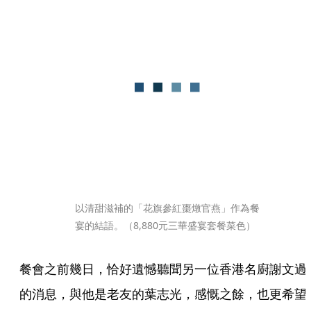
以清甜滋補的「花旗參紅棗燉官燕」作為餐
宴的結語。（8,880元三華盛宴套餐菜色）
餐會之前幾日，恰好遺憾聽聞另一位香港名廚謝文過
的消息，與他是老友的葉志光，感慨之餘，也更希望