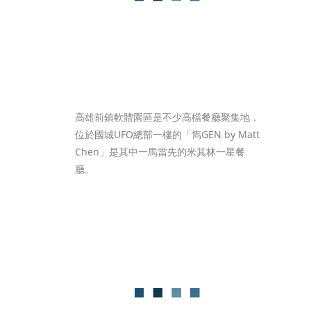
高雄前鎮軟體園區是不少高檔餐廳聚集地，
位於國城UFO總部一樓的「雋GEN by Matt 
Chen」是其中一馬當先的米其林一星餐
廳。