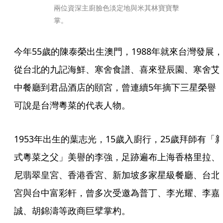
兩位資深主廚臉色淡定地與米其林寶寶擊
掌。
今年55歲的陳泰榮出生澳門，1988年就來台灣發展，
從台北的九記海鮮、寒舍食譜、喜來登辰園、寒舍艾
中餐廳到君品酒店的頤宮，曾連續5年摘下三星榮譽
可說是台灣粵菜的代表人物。
1953年出生的葉志光，15歲入廚行，25歲拜師有「
式粵菜之父」美譽的李強，足跡遍布上海香格里拉、
尼翡翠皇宮、香港香宮、新加坡多家星級餐廳、台北
宮與台中富彩軒，曾多次受邀為普丁、李光耀、李嘉
誠、胡錦濤等政商巨擘掌杓。