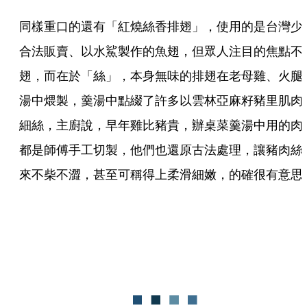
同樣重口的還有「紅燒絲香排翅」，使用的是台灣少
合法販賣、以水鯊製作的魚翅，但眾人注目的焦點不
翅，而在於「絲」，本身無味的排翅在老母雞、火腿
湯中煨製，羹湯中點綴了許多以雲林亞麻籽豬里肌肉
細絲，主廚說，早年雞比豬貴，辦桌菜羹湯中用的肉
都是師傅手工切製，他們也還原古法處理，讓豬肉絲
來不柴不澀，甚至可稱得上柔滑細嫩，的確很有意思