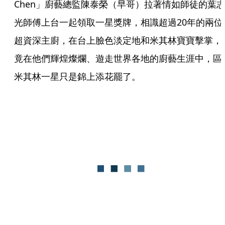
Chen」廚藝總監陳泰榮（早哥）拉著情如師徒的葉
光師傅上台一起領取一星獎牌，相識超過20年的兩位
超資深主廚，在台上臉色淡定地和米其林寶寶擊掌，
竟在他們輝煌燦爛、遊走世界各地的廚藝生涯中，區
米其林一星只是錦上添花罷了。