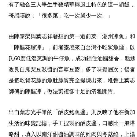
有了融合三人畢生手藝精華與風土特色的這一頓飯，
哥感嘆說：「很多菜，吃一次就少一次。」
由陳泰榮與葉志祥發想的第一道前菜「潮州凍魚」和
「陳醋花膠凍」，前者靈感來自台灣小吃鯊魚煙，以
氏60度低溫烹調的午仔魚，成功鎖住油脂甜香，點綴
改良自鳳梨豆豉醬的普寧豆醬，多了味覺層次；後者
是把乾貨花膠的魚肚膠質完全提煉出來，堆疊上葉志
師傅的陳醋凍，做法繁複卻十足的清雅開胃。
出自葉志光手筆的「酥皮鮑魚盞」則反映了他在新加
生活的味覺記憶，手工捏製的酥皮盞，口感比一般塔
略甜，填入以南洋甜醬油調味的雞肉與冬菇餡，上湯