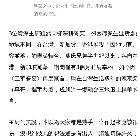
粵菜之中，正合乎「因地制宜、兼容並蓄」
的粵菜特色。
3位資深主廚雖然同樣深耕粵菜，卻因職業生涯所處
地域不同，在台灣、新加坡、香港展現「因地制宜、
容並蓄」的粵菜特色。葉氏兄弟半世紀以來，各自在
港、新加坡闖蕩，期間僅有3個月並肩掌杓；如今因
《三華盛宴》再度聚首，與在台灣生活多年的陳泰榮
（早哥）攜手共廚，成就這一場融會三地風土精華的
會。
主廚們笑說，本以為大家都是熟手，合作起來應該很
易，沒想到彼此的想法還是有出入，溝通切磋許久，