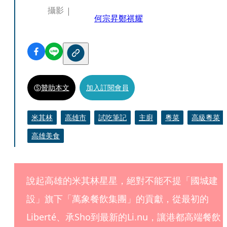
攝影
何宗昇
鄭祺耀
贊助本文
加入訂閱會員
米其林
高雄市
試吃筆記
主廚
粵菜
高級粵菜
高雄美食
說起高雄的米其林星星，絕對不能不提「國城建
設」旗下「萬象餐飲集團」的貢獻，從最初的
Liberté、承Sho到最新的Li.nu，讓港都高端餐飲