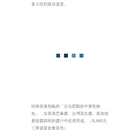
客人吃到最佳溫度。
咕嚕冒著熱氣的「古法肥鵝炆中東乾鮑
魚」，在香港芝麻醬、台灣花生醬、新加坡
磨豉醬調和的醬汁中炆煮而成。（8,880元
三華盛宴套餐菜色）