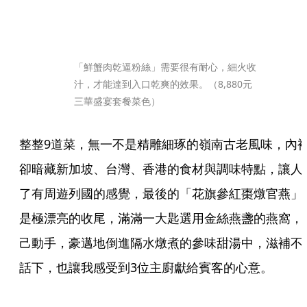
「鮮蟹肉乾逼粉絲」需要很有耐心，細火收
汁，才能達到入口乾爽的效果。（8,880元
三華盛宴套餐菜色）
整整9道菜，無一不是精雕細琢的嶺南古老風味，內
卻暗藏新加坡、台灣、香港的食材與調味特點，讓人
了有周遊列國的感覺，最後的「花旗參紅棗燉官燕」
是極漂亮的收尾，滿滿一大匙選用金絲燕盞的燕窩，
己動手，豪邁地倒進隔水燉煮的參味甜湯中，滋補不
話下，也讓我感受到3位主廚獻給賓客的心意。