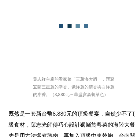
葉志祥主廚的看家菜「三蔥海大蝦」，匯聚
宜蘭三星蔥的辛香、紫洋蔥的清香與白洋蔥
的甜香。（8,880元三華盛宴套餐菜色）
既然是一套新台幣8,880元的頂級餐宴，自然少不了
級食材，葉志光師傅巧心設計獨屬於粵菜的海陸大餐
先是用古法燜煮鵝肉，再加入頂級中東乾鮑、台南關