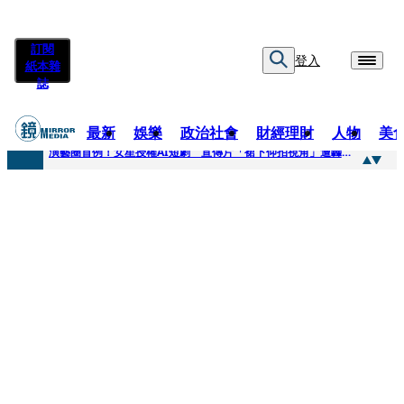
訂閱
登入
紙本雜
誌
最新
娛樂
政治社會
財經理財
人物
美
快訊
演藝圈首例！女星授權AI短劇 宣傳片「裙下仰拍視角」遭轟擦邊：自降身價
快訊
全球提升電氣化 台達電鄭平看好微電網推一站式方案
快訊
《魷魚遊戲》美版傳喊卡 現象級神劇難續宇宙