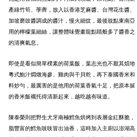
產綠竹筍、荸薺，放入以香港芝麻醬、台灣花生醬、
加坡磨豉醬調成的醬汁，慢火細炆，最後妝點東南亞
用的檸檬葉細絲，讓整體味覺畫龍點睛般多了醬香之
的清爽氣息。
即使是看似簡單樸素的荷葉飯，葉志光也不厭其煩地
粵式鮑汁燜燉海參、雞肉與干貝乾，再下泰國香米和
料炒勻，最厲害的是他用的荷葉香氣十足，把原本膩
的香米飯襯托得清新起來，越吃越有味道。
陳泰榮則把野生犬牙南極鱈魚烘烤到表層金紅酥脆，
脂豐富的鱈魚吱吱冒出油香，這時加入主廚以澎湖高