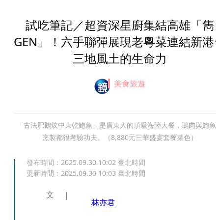
試吃筆記／超資深星廚集結高雄「雋
GEN」！六手聯彈展現老粵菜連結新港
三地風土的生命力
美食旅遊
「古法肥鵝炆中東乾鮑魚」是廣東人的頂級海陸大餐，鵝肉與鮑魚
烹製都很考驗功夫。（8,880元三華盛宴套餐菜色）
發布時間：
2025.09.30 10:02
臺北時間
更新時間：
2025.09.30 10:03
臺北時間
文
林亦君