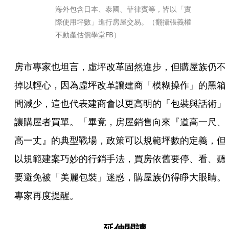
海外包含日本、泰國、菲律賓等，皆以「實
際使用坪數」進行房屋交易。（翻攝張義權
不動產估價學堂FB）
房市專家也坦言，虛坪改革固然進步，但購屋族仍不
掉以輕心，因為虛坪改革讓建商「模糊操作」的黑箱
間減少，這也代表建商會以更高明的「包裝與話術」
讓購屋者買單。「畢竟，房屋銷售向來『道高一尺、
高一丈』的典型戰場，政策可以規範坪數的定義，但
以規範建案巧妙的行銷手法，買房依舊要停、看、聽
要避免被「美麗包裝」迷惑，購屋族仍得睜大眼睛。
專家再度提醒。
延伸閱讀