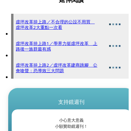
虛坪改革拚上路／不合理的公設不用買
虛坪改革2大重點一次看
虛坪改革拚上路1／學界力挺虛坪改革 上
路後一族群最有感
虛坪改革拚上路2／虛坪改革建商跳腳 公
會嗆聲：恐導致三大問題
支持鏡週刊
小心意大意義
小額贊助鏡週刊！