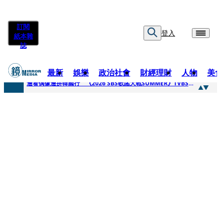
訂閱
登入
紙本雜
誌
最新
娛樂
政治社會
財經理財
人物
美
快訊
邊看偶像邊拚韓國行 《2026 SBS歌謠大戰SUMMER》TVBS直播祭追星福利
快訊
代誌大條火急跳船？ 宏碁派任李文詳接掌兆基屋管2天就喊撤出！
快訊
一句「請回去坐好」 特教生持斷掃把戳女代課老師眼睛大失血近失明