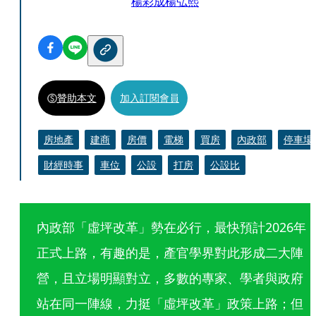
楊彩成
楊弘熙
贊助本文
加入訂閱會員
房地產
建商
房價
電梯
買房
內政部
停車場
財經時事
車位
公設
打房
公設比
內政部「虛坪改革」勢在必行，最快預計2026年
正式上路，有趣的是，產官學界對此形成二大陣
營，且立場明顯對立，多數的專家、學者與政府
站在同一陣線，力挺「虛坪改革」政策上路；但