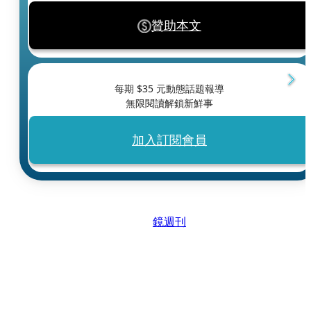
贊助本文
每期 $
35
元動態話題報導
無限閱讀解鎖新鮮事
加入訂閱會員
鏡週刊