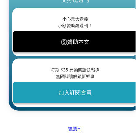
小心意大意義
小額贊助鏡週刊！
贊助本文
每期 $
35
元動態話題報導
無限閱讀解鎖新鮮事
加入訂閱會員
鏡週刊