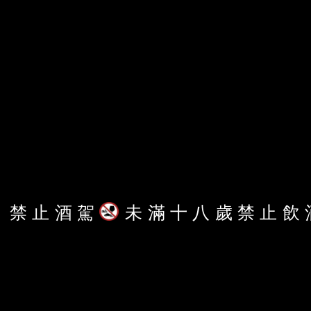
更多內容，歡迎
鏡週刊紙本雜誌
、
鏡週刊動態雜誌
了解內容授權資訊
。
禁
止
酒
駕
未
滿
十
八
歲
禁
止
飲
獨家深度分析報導
線上閱讀