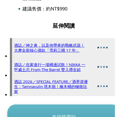
建議售價：約NT$990
延伸閱讀
酒誌／神之鼻，以及他帶來的戰略武器！
大摩全新核心酒款「雪莉三桶 17 年」
酒誌／在家進行一場桶邊試飲！NIKKA 一
甲威士忌 From The Barrel 雙入禮盒組
酒誌 2026／SPECIAL FEATURE／酒界資優
生：Tamnavulin 塔木嶺！橡木桶的極致玩
家
支持鏡週刊