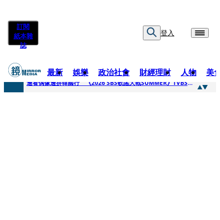
訂閱
登入
紙本雜
誌
最新
娛樂
政治社會
財經理財
人物
美
快訊
邊看偶像邊拚韓國行 《2026 SBS歌謠大戰SUMMER》TVBS直播祭追星福利
快訊
代誌大條火急跳船？ 宏碁派任李文詳接掌兆基屋管2天就喊撤出！
快訊
一句「請回去坐好」 特教生持斷掃把戳女代課老師眼睛大失血近失明