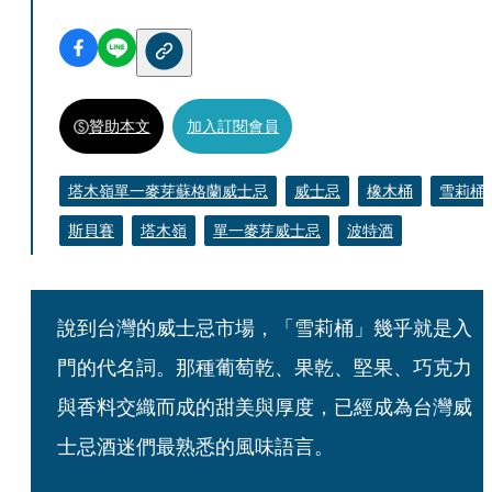
贊助本文
加入訂閱會員
塔木嶺單一麥芽蘇格蘭威士忌
威士忌
橡木桶
雪莉桶
斯貝賽
塔木嶺
單一麥芽威士忌
波特酒
說到台灣的威士忌市場，「雪莉桶」幾乎就是入
門的代名詞。那種葡萄乾、果乾、堅果、巧克力
與香料交織而成的甜美與厚度，已經成為台灣威
士忌酒迷們最熟悉的風味語言。