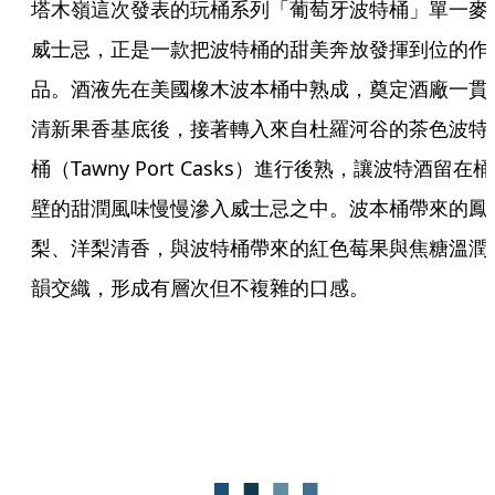
塔木嶺這次發表的玩桶系列「葡萄牙波特桶」單一麥
威士忌，正是一款把波特桶的甜美奔放發揮到位的作
品。酒液先在美國橡木波本桶中熟成，奠定酒廠一貫
清新果香基底後，接著轉入來自杜羅河谷的茶色波特
桶（Tawny Port Casks）進行後熟，讓波特酒留在桶
壁的甜潤風味慢慢滲入威士忌之中。波本桶帶來的鳳
梨、洋梨清香，與波特桶帶來的紅色莓果與焦糖溫潤
韻交織，形成有層次但不複雜的口感。