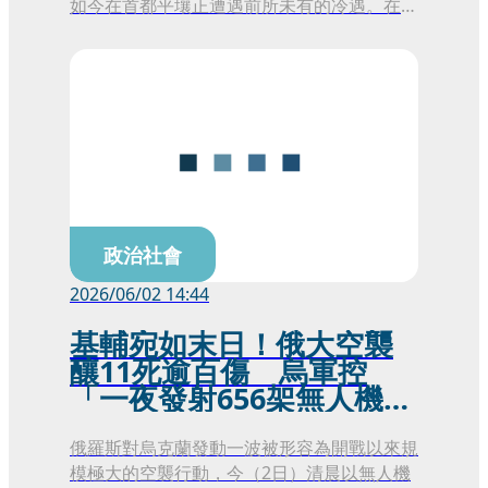
如今在首都平壤正遭遇前所未有的冷遇。在
2026年的今天，平壤居民對於自願前往海外
工作的態度大幅轉變，過去那種不惜踩破門
檻、四處行賄只為爭取1個出國名額的狂熱現
象已不復見。
政治社會
2026/06/02 14:44
基輔宛如末日！俄大空襲
釀11死逾百傷 烏軍控
「一夜發射656架無人機
+73枚飛彈」
俄羅斯對烏克蘭發動一波被形容為開戰以來規
模極大的空襲行動，今（2日）清晨以無人機