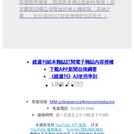
烏俄戰爭膠著，戰場再度傳出戲劇性發展！烏
克蘭第59獨立突擊旅的無人機部隊「高地之
鷹」，近日成功以1架造價僅約500美元（約
新台幣1.5萬元）的FPV自殺式無人機，擊落
俄羅斯價值至少400萬美元（約新台幣1.2億
元）的Mi-8多用途直升機。
鏡週刊紙本雜誌
訂閱電子雜誌
內容授權
下載APP
新聞自律綱要
《鏡週刊》AI使用準則
客服信箱
MM-onlineservice@mirrormedia.mg
客服電話
02-6633-3966
服務時間
週一至週五上午10時至下午6時
本網頁使用
YouTube API 服務
， 詳見
YouTube 服務條款
、
Google 隱私權與條款
瀏覽此頁面即代表您同意上述授權條款及細則