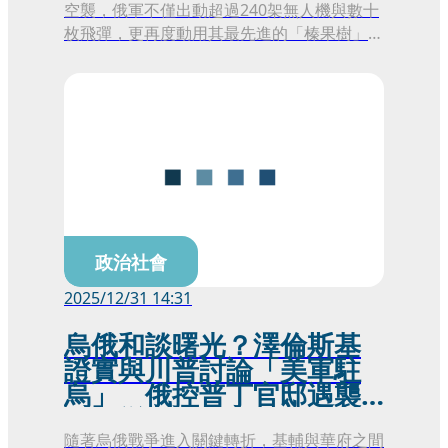
空襲，俄軍不僅出動超過240架無人機與數十
枚飛彈，更再度動用其最先進的「榛果樹」
（Oreshnik）極音速飛彈。根據基輔市長克
里契科的說明，這場突襲已造成至少4人死
亡、10人受傷，多處關鍵基礎設施遭到摧
毀。由於供電系統嚴重受損，基輔與利維夫等
多個城市在零下5度的低溫中陷入大規模停
電，居民面臨斷電與無法供暖的生存威脅，整
個城市在漆黑與濃霧中籠罩於恐懼之下。
政治社會
2025/12/31 14:31
烏俄和談曙光？澤倫斯基
證實與川普討論「美軍駐
烏」 俄控普丁官邸遇襲
恐添變數
隨著烏俄戰爭進入關鍵轉折，基輔與華府之間