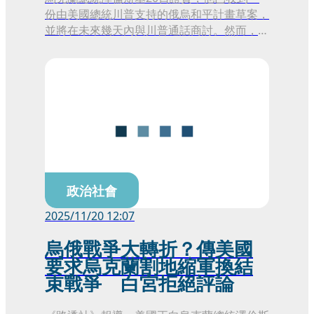
份由美國總統川普支持的俄烏和平計畫草案，
並將在未來幾天內與川普通話商討。然而，這
份多達28點的終戰方案內容極具爭議性，要
求基輔做出痛苦的讓步以換取和平，因此在烏
克蘭和歐洲盟友間引發了強烈反彈。
政治社會
2025/11/20 12:07
烏俄戰爭大轉折？傳美國
要求烏克蘭割地縮軍換結
束戰爭 白宮拒絕評論