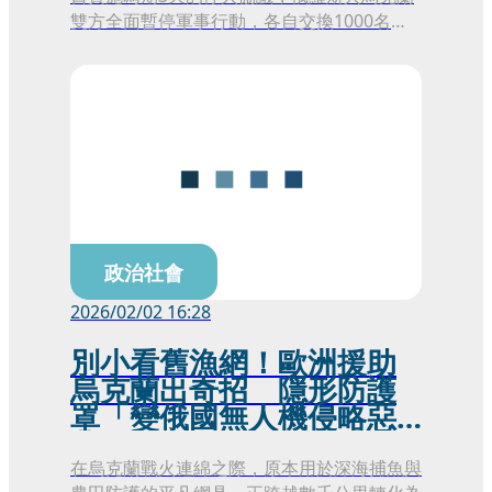
雙方全面暫停軍事行動，各自交換1000名戰
俘。川普強調，這項安排由他親自提出，已獲
俄羅斯總統普丁與烏克蘭總統澤倫斯基同意，
希望能成為俄烏戰爭邁向終結的開端。
政治社會
2026/02/02 16:28
別小看舊漁網！歐洲援助
烏克蘭出奇招 隱形防護
罩「變俄國無人機侵略惡
夢」
在烏克蘭戰火連綿之際，原本用於深海捕魚與