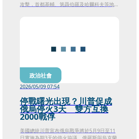
攻擊，首都基輔、第聶伯羅及哈爾科夫等地接
連傳出爆炸與火警，造成至少9人死亡、逾60
人受傷，其中包含多名兒童。由於烏克蘭總統
澤倫斯基前一天才警告俄軍可能發動新一輪大
規模打擊，此次攻勢也被視為俄軍近期最猛烈
的空襲行動之一。
政治社會
2026/05/09 07:54
停戰曙光出現？川普促成
俄烏停火3天 雙方互換
2000戰俘
美國總統川普宣布俄烏戰爭將於5月9日至11
日實施為期3天的停火協議，俄羅斯與烏克蘭