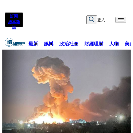
訂閱
登入
紙本雜
誌
最新
娛樂
政治社會
財經理財
人物
美