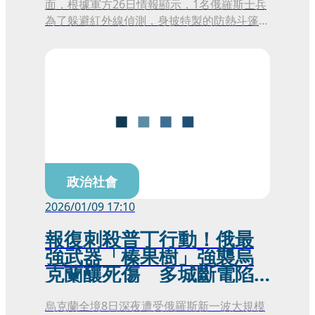
面，根據軍方26日情報顯示，1名俄羅斯士兵
為了躲避紅外線偵測，身披特製的防熱斗篷，
其怪異的造型與步伐讓他看起就像1隻迷途
「企鵝」，但最終仍難逃烏克蘭無人機的鎖定
與轟炸。就在前線士兵試圖以滑稽裝束保命的
同時，俄軍內部更爆出指揮官對自家士兵實施
野蠻酷刑醜聞，顯示部隊紀律面臨嚴重考驗。
政治社會
2026/01/09 17:10
報復刺殺普丁行動！俄最
強武器「榛果樹」強襲烏
克蘭釀死傷 多城斷電陷
黑暗
烏克蘭全境8日深夜遭受俄羅斯新一波大規模