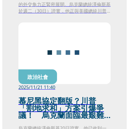
的外交角力正緊密展開。烏克蘭總統澤倫斯基
於週二（30日）證實，他正與美國總統川普
及其領導的西方聯盟深入探討未來美軍駐紮烏
克蘭的可能性。
政治社會
2025/11/21 11:40
慕尼黑協定翻版？川普
「割地求和」方案引爆爭
議！ 烏克蘭面臨最艱難
抉擇
烏克蘭總統澤倫斯基20日證實，他已收到一