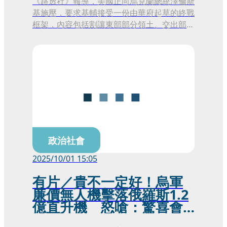
《路透社》報導，美國正向烏克蘭總統澤倫斯
基施壓，要求基輔接受一份由華府起草的終戰
框架，內容包括割讓東部部分領土、交出部分
武器並縮減軍隊規模。多名知情人士透露，美
方已明確向澤倫斯基傳達此方向，盼烏克蘭同
意方案主要條件。此舉被視為戰事以來對基輔
最嚴峻的政治壓力，而時機正值俄軍在前線持
續推進、烏國內部又因貪腐醜聞罷免2名部
長，情勢更形緊繃。
政治社會
2025/10/01 15:05
有片／貴不一定好！烏軍
廉價無人機擊落俄羅斯1.2
億直升機 怒嗆：驚喜會
讓你付出代價