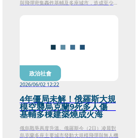
與飛彈密集轟炸基輔及多座城市，造成至少
11人死亡、超過100人受傷。烏克蘭官方指
出，俄軍一夜之間發射656架無人機與73枚飛
彈，防空系統雖成功攔截大部分攻擊，但仍有
多處住宅區與基礎設施遭擊中，城市陷入混亂
與火海之中。
政治社會
2026/06/02 12:22
4年僵局未解！俄羅斯大規
模空襲烏克蘭9死多人傷
基輔多棟建築燒成火海
俄烏戰爭再度升溫。俄羅斯今（2日）凌晨對
烏克蘭多座主要城市發動大規模飛彈與無人機