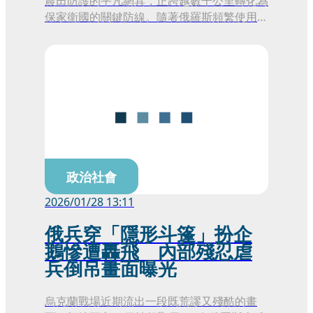
農田防護的平凡網具，正跨越數千公里轉化為
保家衛國的關鍵防線。隨著俄羅斯頻繁使用無
人機襲擊烏克蘭的軍事補給線、醫療設施及平
民社區，歐洲各國的農民與漁民發起了大規模
的募捐行動，將廢棄的漁網與鬱金香保護網送
往戰區，利用這些網格材質攔截自殺式無人機
的致命衝擊。
政治社會
2026/01/28 13:11
俄兵穿「隱形斗篷」扮企
鵝慘遭轟飛 內部殘忍虐
兵倒吊畫面曝光
烏克蘭戰場近期流出一段既荒謬又殘酷的畫