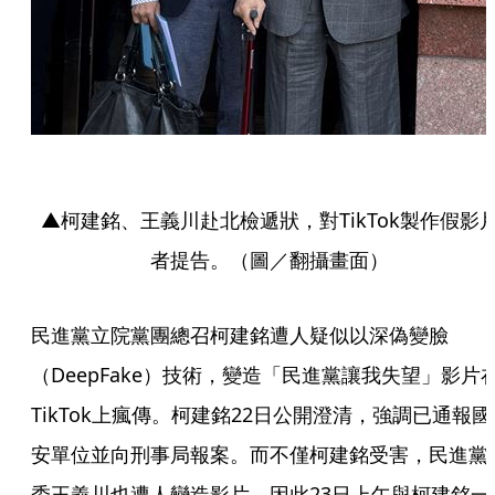
▲柯建銘、王義川赴北檢遞狀，對TikTok製作假影
者提告。（圖／翻攝畫面）
民進黨立院黨團總召柯建銘遭人疑似以深偽變臉
（DeepFake）技術，變造「民進黨讓我失望」影片
TikTok上瘋傳。柯建銘22日公開澄清，強調已通報國
安單位並向刑事局報案。而不僅柯建銘受害，民進黨
委王義川也遭人變造影片，因此23日上午與柯建銘一