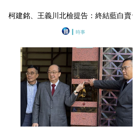
柯建銘、王義川北檢提告：終結藍白賣
時事