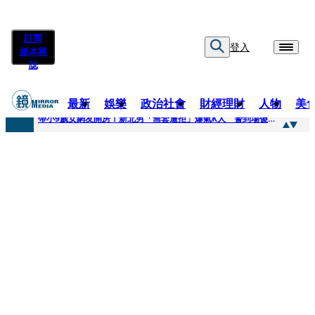
訂閱
登入
紙本雜
誌
最新
娛樂
政治社會
財經理財
人物
美
快訊
帶小9歲女網友開房！新北男「無套遭拒」爆氣K人 警到場傻眼搜到手銬、改造槍
快訊
natori再訪台北人氣爆棚 〈Overdose〉一響全場尖叫「I Love You Taipei」
快訊
42歲情色片女星宣布閃嫁「前職棒投手」！ 她甜讚老公「投球速度快」：擄獲我的心