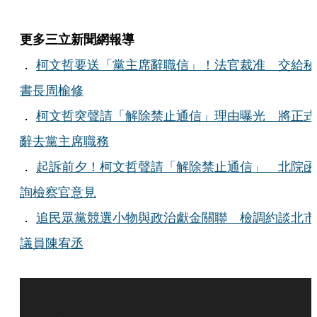
更多三立新聞網報導
．
柯文哲要送「黨主席辭職信」！法官裁准 交給秘
書長周榆修
．
柯文哲突聲請「解除禁止通信」理由曝光 將正式
辭去黨主席職務
．
起訴前夕！柯文哲聲請「解除禁止通信」 北院函
詢檢察官意見
．
追民眾黨競選小物與政治獻金關聯 檢調約談北市
議員陳宥丞