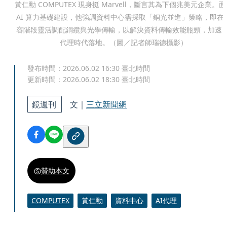
黃仁勳 COMPUTEX 現身挺 Marvell，斷言其為下個兆美元企業。
AI 算力基礎建設，他強調資料中心需採取「銅光並進」策略，即在
容階段靈活調配銅纜與光學傳輸，以解決資料傳輸效能瓶頸，加速 A
代理時代落地。（圖／記者師瑞德攝影）
發布時間：
2026.06.02 16:30
臺北時間
更新時間：
2026.06.02 18:30
臺北時間
鏡週刊
文｜
三立新聞網
贊助本文
COMPUTEX
黃仁勳
資料中心
AI代理