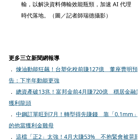
輸，以解決資料傳輸效能瓶頸，加速 AI 代理
時代落地。（圖／記者師瑞德攝影）
更多三立新聞網報導
．
煉油動能狂飆！台塑化稅前賺127億 董座曹明預
告：下半年動能更強
．
總資產破13兆！富邦金前4月賺720億 穩居金融
獲利龍頭
．
中鋼訂單旺到7月！轉型得先賺錢 靠「0.1mm」
的他當獲利金雞母
．
這檔「正2」太強！4月大賺53% 不抱緊會被晃到