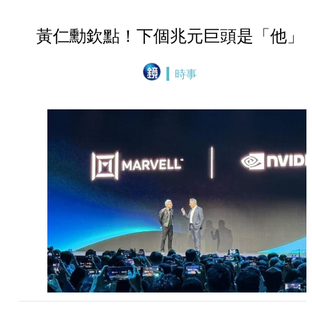
黃仁勳欽點！下個兆元巨頭是「他」
時事