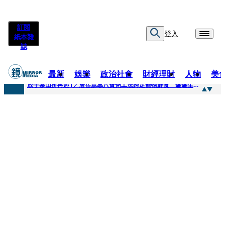
訂閱
登入
紙本雜
誌
最新
娛樂
政治社會
財經理財
人物
美
快訊
放手泰山拚再起1／詹岳霖靠八寶粥工法跨足寵物鮮食 罐罐生產前先請「叼嘴王后」試吃
快訊
泰國男偶像離奇墜河亡...「背20公斤水泥」單車仍下落不明 媽痛揭生前1計畫：不可能輕生
快訊
當街激吻阿翔「演藝工作慘歸零」 謝忻認：當年咎由自取