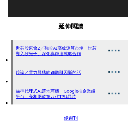
延伸閱讀
世芯股東會2／強攻AI高效運算市場 世芯
導入矽光子、深化與輝達戰略合作
鏡論／電力與豬肉都聽凱因斯的話
瞄準代理式AI落地商機 Google推企業級
平台、亮相兩款第八代TPU晶片
鏡週刊