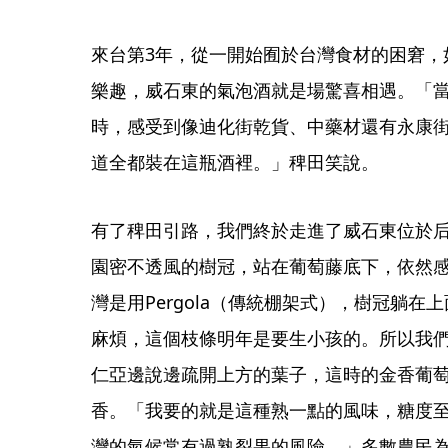
來台第3年，從一開始囿於台灣食材的困窘，
樂趣，威石東的氣泡酒就是場驚喜相遇。「
時，感受到像迪化街乾貨、中藥材還有永康
道全都裝在這瓶酒裡。」稗田笑說。
有了稗田引路，我們終於走進了威石東位於
園密不透風的樹冠，站在葡萄藤底下，依然
灣是用Pergola（傳統棚架式），樹冠躺
麻煩，這個枝條明年是要生小孩的。所以我
仁亞邊說邊疏開上方的葉子，這時的金香葡
香。「我要的就是這種熟一點的風味，糖度至
灣的氣候常有過熟裂果的風險。」多數農民