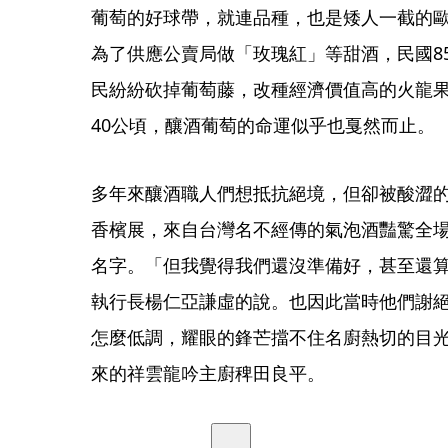
葡萄的好球帶，就連品種，也是矮人一截的
為了供應公賣局做「玫瑰紅」等甜酒，民國8
民紛紛砍掉葡萄藤，改種經濟價值高的火龍果
40公頃，釀酒葡萄的命運似乎也戛然而止。
多年來釀酒職人們想抵抗絕境，但卻被酸澀的
香檳展，來自台灣名不經傳的氣泡酒豔驚全
名字。「但我覺得我們還沒準備好，甚至還
執行長楊仁亞謙虛的說。也因此當時他們謝
怎麼低調，耀眼的鋒芒擋不住名廚熱切的目
來的祥雲龍吟主廚稗田良平。