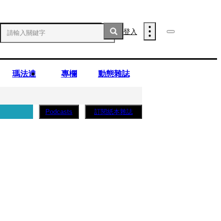
登入
瑪法達
專欄
動態雜誌
訂閱紙本雜誌
Podcasts
子