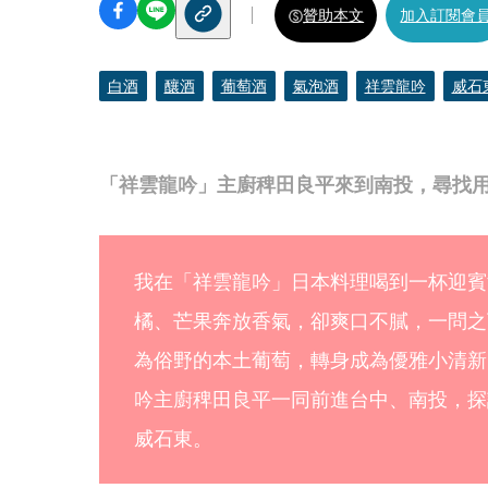
贊助本文
加入訂閱會
白酒
釀酒
葡萄酒
氣泡酒
祥雲龍吟
威石
「祥雲龍吟」主廚稗田良平來到南投，尋找
我在「祥雲龍吟」日本料理喝到一杯迎賓
橘、芒果奔放香氣，卻爽口不膩，一問之
為俗野的本土葡萄，轉身成為優雅小清新
吟主廚稗田良平一同前進台中、南投，探
威石東。