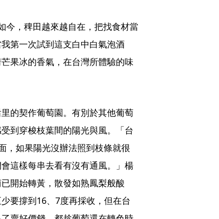
如今，稗田越來越自在，把找食材當
當我第一次試到這支白中白氣泡酒
街芒果冰的香氣，在台灣所體驗的味
后里的契作葡萄園。有別於其他葡萄
感受到穿梭枝葉間的陽光與風。「台
在上面，如果陽光沒辦法照到枝條就很
們會這樣每串去看有沒有通風。」楊
萄已開始轉黃，散發如熟鳳梨般酸
少要撐到16、7度再採收，但在台
為了賣好價錢，都趁葡萄還在轉色時