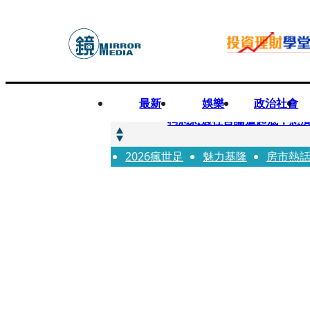
最新
娛樂
政治社會
快訊
柯志恩過往言論遭起底！慈濟
2026瘋世足
快訊
魅力基隆
房市熱
善款不是私房錢！慈濟採購疫
快訊
王凱靈堂遺照曝！選用3年前