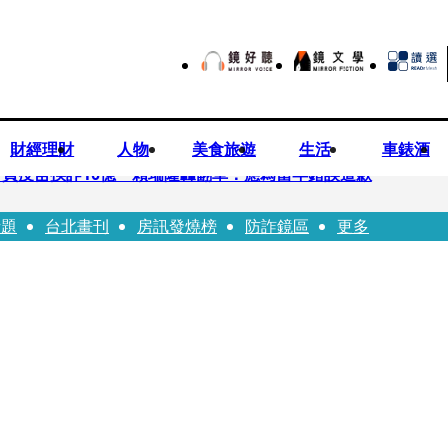
財經理財
人物
美食旅遊
生活
車錶酒
買疫苗挨詐10億 賴瑞隆轟翻車：應為當年錯誤道歉
話題
台北畫刊
房訊發燒榜
防詐鏡區
更多
苗被騙10億沒報案遭炎上 基金會緊急說明
「白衣燦笑照」背後故事洋蔥超大顆... 70歲媽媽打破禁忌送愛