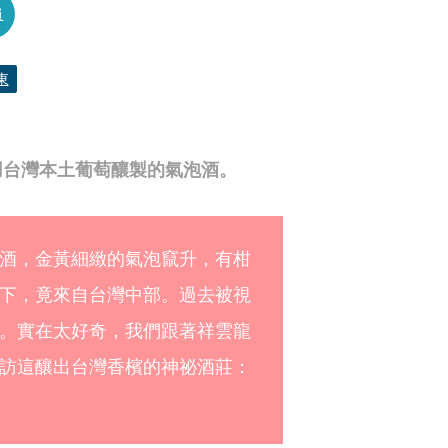
員
東
用台灣本土葡萄釀製的氣泡酒。
酒，金黃細緻的氣泡竄升，有柑
下，竟來自台灣中部。過去被視
。實在太好奇，我們跟著祥雲龍
訪這釀出台灣香檳的神祕酒莊：