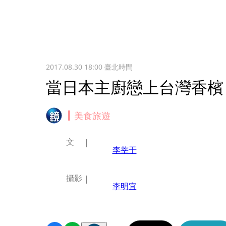
2017.08.30 18:00
臺北時間
當日本主廚戀上台灣香檳
美食旅遊
文
李莘于
攝影
李明宜