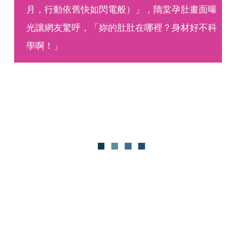
月，行動依舊快如閃電般）」，隋棠孕肚畫面曝
光讓網友驚呼，「妳的肚肚在哪裡？身材好不科
學啊！」