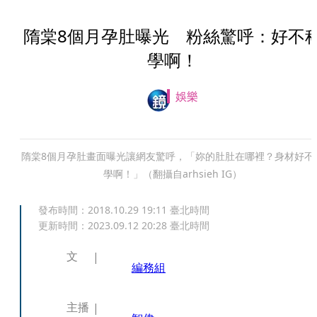
隋棠8個月孕肚曝光 粉絲驚呼：好不
學啊！
娛樂
隋棠8個月孕肚畫面曝光讓網友驚呼，「妳的肚肚在哪裡？身材好不
學啊！」（翻攝自arhsieh IG）
發布時間：
2018.10.29 19:11
臺北時間
更新時間：
2023.09.12 20:28
臺北時間
文
編務組
主播