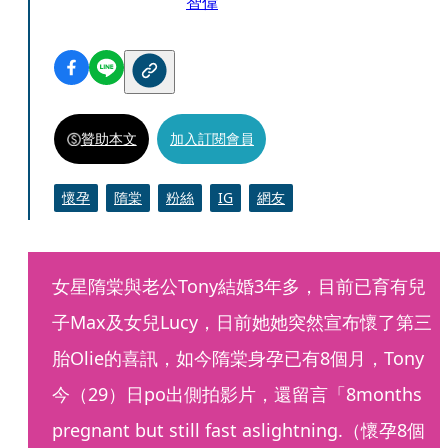
智偉
贊助本文
加入訂閱會員
懷孕
隋棠
粉絲
IG
網友
女星隋棠與老公Tony結婚3年多，目前已育有兒
子Max及女兒Lucy，日前她她突然宣布懷了第三
胎Olie的喜訊，如今隋棠身孕已有8個月，Tony
今（29）日po出側拍影片，還留言「8months 
pregnant but still fast aslightning.（懷孕8個