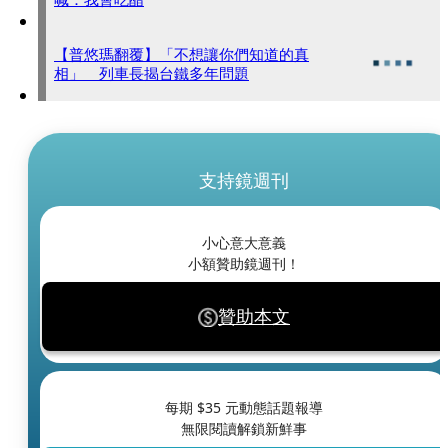
【普悠瑪翻覆】「不想讓你們知道的真
相」 列車長揭台鐵多年問題
支持鏡週刊
小心意大意義
小額贊助鏡週刊！
贊助本文
每期 $
35
元動態話題報導
無限閱讀解鎖新鮮事