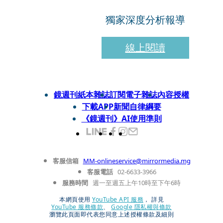
獨家深度分析報導
線上閱讀
鏡週刊紙本雜誌
訂閱電子雜誌
內容授權
下載APP
新聞自律綱要
《鏡週刊》AI使用準則
客服信箱
MM-onlineservice@mirrormedia.mg
客服電話
02-6633-3966
服務時間
週一至週五上午10時至下午6時
本網頁使用
YouTube API 服務
， 詳見
YouTube 服務條款
、
Google 隱私權與條款
瀏覽此頁面即代表您同意上述授權條款及細則