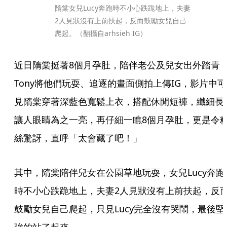
隋棠女兒Lucy奔跑時不小心跌跪地上，夫妻
2人見狀沒有上前扶起，反而鼓勵女兒自己
爬起。（翻攝自arhsieh IG）
近日隋棠挺著8個月孕肚，陪伴老公及兒女出外踏青
Tony將他們玩耍、追逐的畫面側拍上傳IG，影片中可
見隋棠穿著深藍色寬鬆上衣，搭配休閒短褲，纖細長
讓人眼睛為之一亮，再仔細一瞧8個月孕肚，更是令
絲驚訝，直呼「太會藏了吧！」
其中，隋棠陪伴兒女在公園草地玩耍，女兒Lucy奔跑
時不小心跌跪地上，夫妻2人見狀沒有上前扶起，反
鼓勵女兒自己爬起，只見Lucy完全沒有哭鬧，最後堅