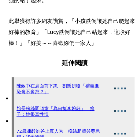
強的站了起來。
此舉獲得許多網友讚賞，「小孩跌倒讓她自己爬起來
好棒的教育」「Lucy跌倒讓她自己站起來，這段好
棒！」「好美～～喜歡妳們一家人」
延伸閱讀
陳致中在扁面前下跪 劉樂妍嗆「禮義廉
恥會不會寫？」
館長粉絲問頑童「為何挺李婉鈺」 瘦
子：她很真性情
72歲凍齡帥爸上真人秀 粉絲爬牆吳尊急
喊：我會吃醋