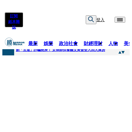
訂閱
登入
紙本雜
誌
最新
娛樂
政治社會
財經理財
人物
美
快訊
創「互道」詐騙慈濟！ 女律師供養義父黃金全入四大庫房
快訊
前時力黨魁表態「反對刪公視預算」 盼在野三思：改凍結處理受質疑項目
快訊
六強片齊聚桃影 小薰《祖先鬼》回桃影娘家 《長安的荔枝》桃影加映一票難求