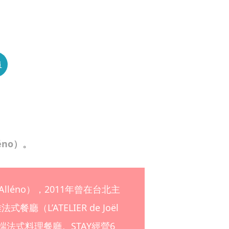
員
éno）。
lléno），2011年曾在台北主
L’ATELIER de Joël 
端法式料理餐廳。STAY經營6