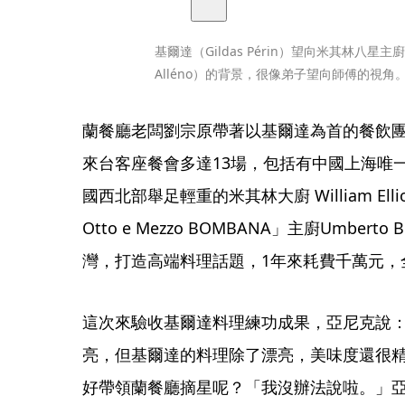
基爾達（Gildas Périn）望向米其林八星主廚
Alléno）的背景，很像弟子望向師傅的視角
蘭餐廳老闆劉宗原帶著以基爾達為首的餐飲
來台客座餐會多達13場，包括有中國上海唯
國西北部舉足輕重的米其林大廚 William Elli
Otto e Mezzo BOMBANA」主廚Umber
灣，打造高端料理話題，1年來耗費千萬元，
這次來驗收基爾達料理練功成果，亞尼克說
亮，但基爾達的料理除了漂亮，美味度還很
好帶領蘭餐廳摘星呢？「我沒辦法說啦。」