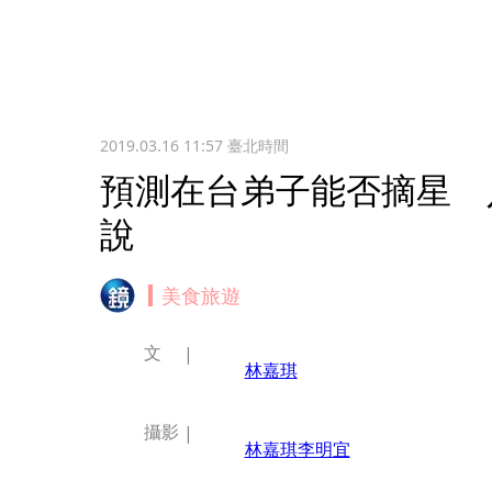
2019.03.16 11:57
臺北時間
預測在台弟子能否摘星 
說
美食旅遊
文
林嘉琪
攝影
林嘉琪
李明宜