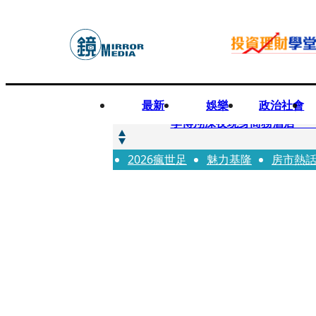
最新
娛樂
政治社會
快訊
李博翔深夜現身商務酒店 
2026瘋世足
快訊
魅力基隆
房市熱
71萬粉YouTuber驟逝
快訊
拋「雙AI」施政藍圖！徐欣