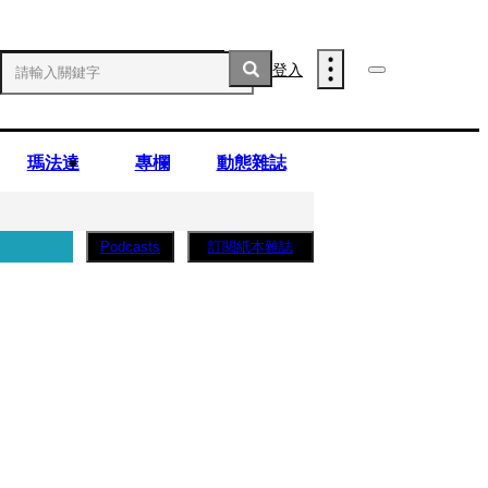
登入
瑪法達
專欄
動態雜誌
訂閱紙本雜誌
Podcasts