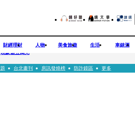
財經理財
人物
美食旅遊
生活
車錶酒
一晚豪砸五萬元
話題
台北畫刊
房訊發燒榜
防詐鏡區
更多
！被發現「陳屍同居女友住處」享年36歲 生前曾爆染毒、家暴前妻
瑩宣示無縫接軌楊文科 延續五支箭與十大交通建設