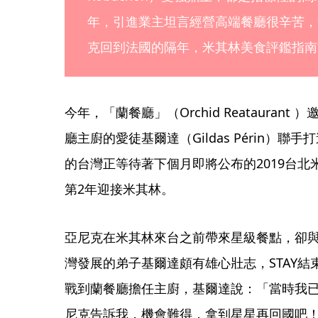
年，引進業主坦言經營高端餐廳很辛苦，決
克回到法國的隔年，米其林美食評鑑指南
今年，「蘭餐廳」（Orchid Reatauran
廳主廚的愛徒基爾達（Gildas Périn）
的台灣正等待著下個月即將公布的2019台
第2年迎接米其林。
亞尼克在米其林來台之前帶來星級餐點，卻
灣發展的弟子基爾達頗有雄心壯志，STAY結
戰到蘭餐廳擔任主廚，基爾達說：「當時我
尼克告訴我，機會難得，拿到星星再回國吧