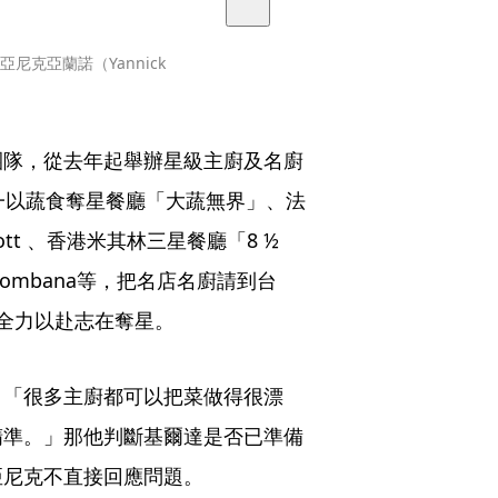
亞尼克亞蘭諾（Yannick 
。
團隊，從去年起舉辦星級主廚及名廚
一以蔬食奪星餐廳「大蔬無界」、法
ott 、香港米其林三星餐廳「8 ½ 
to Bombana等，把名店名廚請到台
全力以赴志在奪星。
：「很多主廚都可以把菜做得很漂
精準。」那他判斷基爾達是否已準備
亞尼克不直接回應問題。