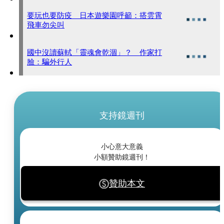
要玩也要防疫 日本遊樂園呼籲：搭雲霄
飛車勿尖叫
國中沒讀蘇軾「靈魂會乾涸」？ 作家打
臉：騙外行人
支持鏡週刊
小心意大意義
小額贊助鏡週刊！
贊助本文