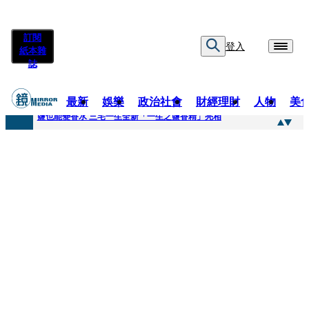
訂閱
登入
紙本雜
誌
最新
娛樂
政治社會
財經理財
人物
美
快訊
鹽也能變香水 三宅一生全新「一生之鹽香精」亮相
快訊
不堪妻子碎念情緒失控 桃園八旬翁毆妻致死檢聲押
快訊
蔡依珊撕掉「完美」標籤！ 認了「我也會崩潰」：傷口終究會癒合