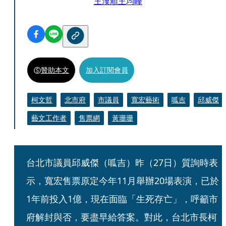
王漢順
王均峰
贊助本文
加入訂閱會員
柯文哲
北市府
市議員
寬宏藝術
呱吉
邱威傑
藝文工作者
售票網
黃珊珊
台北市議員邱威傑（呱吉）昨（27日）質詢時表
示，寬宏售票原定今年11月舉辦20場表演，已於
1年前投入1億，現在面臨「生死存亡」，呼籲市
府解封與否，要盡早給答案。對此，台北市長柯