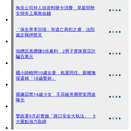
無良公司持人頭資料辦卡消費 單親弱勢
女損失上萬救命錢
「保全界李宗瑞」有逃亡再犯之虞 法院
裁定羈押禁見
假鑽誆真鑽賺5倍暴利 2男子賣珠寶店詐
騙百萬元
國小師畸戀10歲女童 租屋同住、親嘴撫
摸還稱「18歲娶妳」
羅嫌囚禁14歲少女 天花板夾層密室用途
曝光
警政署9月起實施「路口安全大執法」 5
大重點強力取締