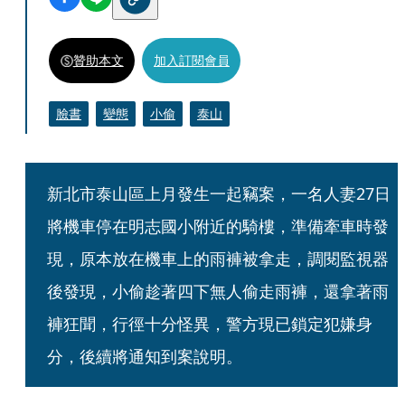
贊助本文
加入訂閱會員
臉書
變態
小偷
泰山
新北市泰山區上月發生一起竊案，一名人妻27日
將機車停在明志國小附近的騎樓，準備牽車時發
現，原本放在機車上的雨褲被拿走，調閱監視器
後發現，小偷趁著四下無人偷走雨褲，還拿著雨
褲狂聞，行徑十分怪異，警方現已鎖定犯嫌身
分，後續將通知到案說明。  