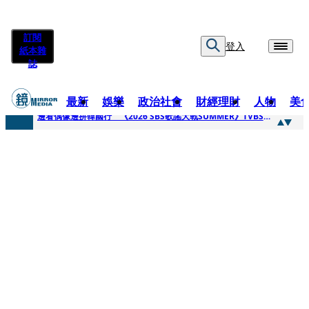
訂閱
登入
紙本雜
誌
最新
娛樂
政治社會
財經理財
人物
美
快訊
邊看偶像邊拚韓國行 《2026 SBS歌謠大戰SUMMER》TVBS直播祭追星福利
快訊
代誌大條火急跳船？ 宏碁派任李文詳接掌兆基屋管2天就喊撤出！
快訊
一句「請回去坐好」 特教生持斷掃把戳女代課老師眼睛大失血近失明