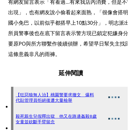
有網友留言表示「有看過…有來我店內消費，但是不
出現」，也有網友說小偷看起來面熟，「很像會搭明
國小免巴，以前似乎都搭早上10點30分」，明志派出
所員警事後也在底下留言表示警方現已鎖定犯嫌身分
要原PO與所方聯繫作後續偵辦，希望早日幫失主找
這條意義非凡的雨褲。
延伸閱讀
【狂惡狼無人治】桃園警要求撤文 爆料
代貼管理員拒絕後遭大量檢舉
殺死親生兒假釋出獄 他又在路邊姦殺8歲
女童並砍斷手臂留念