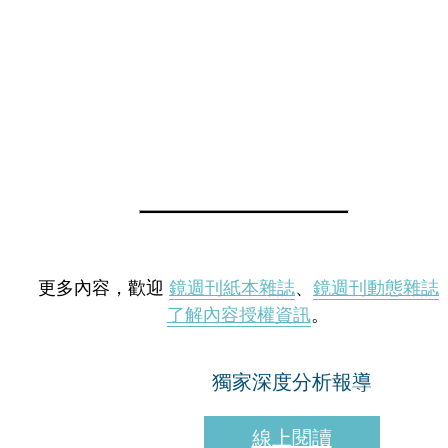
更多內容，歡迎
鏡週刊紙本雜誌
、
鏡週刊動態雜誌
了解內容授權資訊
。
獨家深度分析報導
線上閱讀