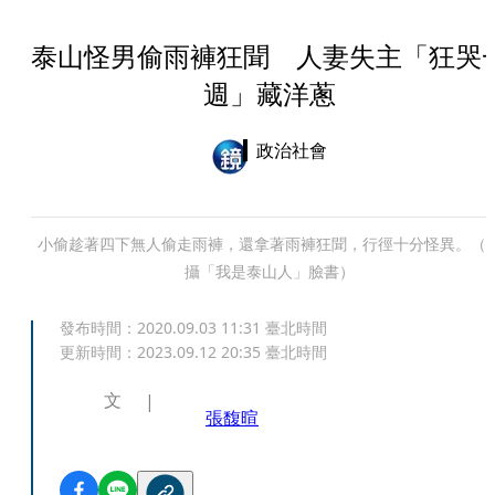
泰山怪男偷雨褲狂聞 人妻失主「狂哭
週」藏洋蔥
政治社會
小偷趁著四下無人偷走雨褲，還拿著雨褲狂聞，行徑十分怪異。（
攝「我是泰山人」臉書）
發布時間：
2020.09.03 11:31
臺北時間
更新時間：
2023.09.12 20:35
臺北時間
文
張馥暄