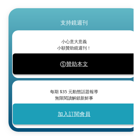
支持鏡週刊
小心意大意義
小額贊助鏡週刊！
贊助本文
每期 $
35
元動態話題報導
無限閱讀解鎖新鮮事
加入訂閱會員