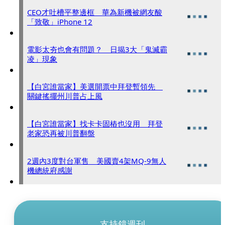
CEO才吐槽平整邊框 華為新機被網友酸
「致敬」iPhone 12
電影太夯也會有問題？ 日揭3大「鬼滅霸
凌」現象
【白宮誰當家】美選開票中拜登暫領先
關鍵搖擺州川普占上風
【白宮誰當家】找卡卡固樁也沒用 拜登
老家恐再被川普翻盤
2週內3度對台軍售 美國賣4架MQ-9無人
機總統府感謝
支持鏡週刊