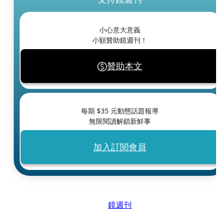
小心意大意義
小額贊助鏡週刊！
贊助本文
每期 $
35
元動態話題報導
無限閱讀解鎖新鮮事
加入訂閱會員
鏡週刊