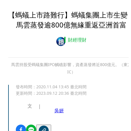
【螞蟻上市路難行】螞蟻集團上市生
馬雲蒸發逾800億無緣重返亞洲首富
財經理財
馬雲持股受螞蟻集團IPO觸礁影響，資產蒸發將近800億元。（東
IC）
發布時間：
2020.11.04 13:45
臺北時間
更新時間：
2023.09.12 20:36
臺北時間
文
吳妍