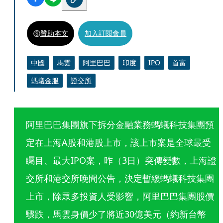
贊助本文
加入訂閱會員
中國
馬雲
阿里巴巴
印度
IPO
首富
螞蟻金服
證交所
阿里巴巴集團旗下拆分金融業務螞蟻科技集團預
定在上海A股和港股上市，該上市案是全球最受
矚目、最大IPO案，昨（3日）突傳變數，上海證
交所和港交所晚間公告，決定暫緩螞蟻科技集團
上市，除眾多投資人受影響，阿里巴巴集團股價
驟跌，馬雲身價少了將近30億美元（約新台幣