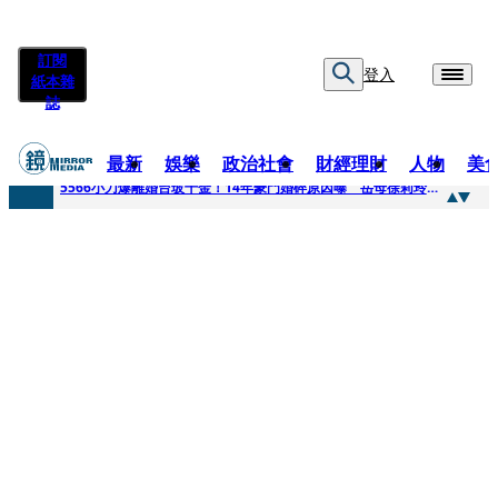
訂閱
登入
紙本雜
誌
最新
娛樂
政治社會
財經理財
人物
美
快訊
5566小刀爆離婚台玻千金！14年豪門婚碎原因曝 岳母徐莉玲風暴意外揭家族祕辛
快訊
徐莉玲喪子劇變／徐莉玲「巨大哀傷足不出戶」 解密長子身世
快訊
醫美偷拍案無影像網紅律師仍喊提告 學者：須具備侵權要件