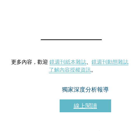
更多內容，歡迎
鏡週刊紙本雜誌
、
鏡週刊動態雜誌
了解內容授權資訊
。
獨家深度分析報導
線上閱讀