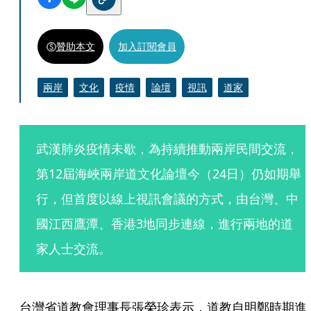
贊助本文
加入訂閱會員
兩岸
文化
疫情
論壇
視訊
道家
武漢肺炎疫情未歇，為持續推動兩岸民間交流，
第12屆海峽兩岸道文化論壇今（24日）仍如期舉
行，但首度以線上視訊會議的方式，由台灣、中
國江西鷹潭、香港3地同步連線，進行兩地的道
家人士交流。
台灣省道教會理事長張榮珍表示，道教自明鄭時期進