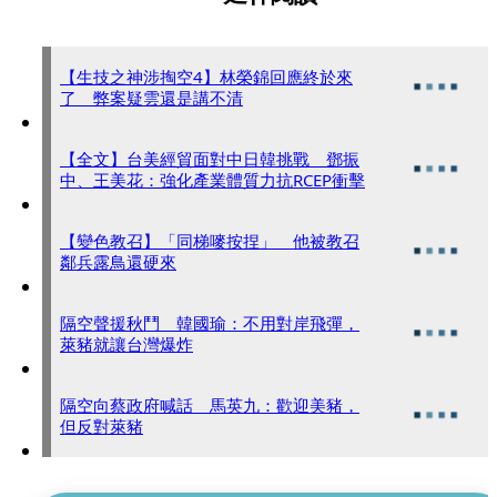
【生技之神涉掏空4】林榮錦回應終於來
了 弊案疑雲還是講不清
【全文】台美經貿面對中日韓挑戰 鄧振
中、王美花：強化產業體質力抗RCEP衝擊
【變色教召】「同梯嘜按捏」 他被教召
鄰兵露鳥還硬來
隔空聲援秋鬥 韓國瑜：不用對岸飛彈，
萊豬就讓台灣爆炸
隔空向蔡政府喊話 馬英九：歡迎美豬，
但反對萊豬