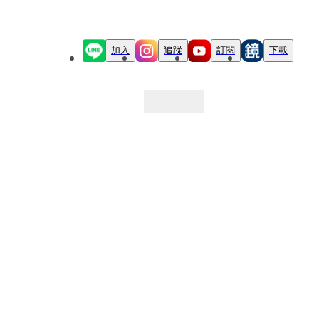
加入
追蹤
訂閱
下載
最新文章