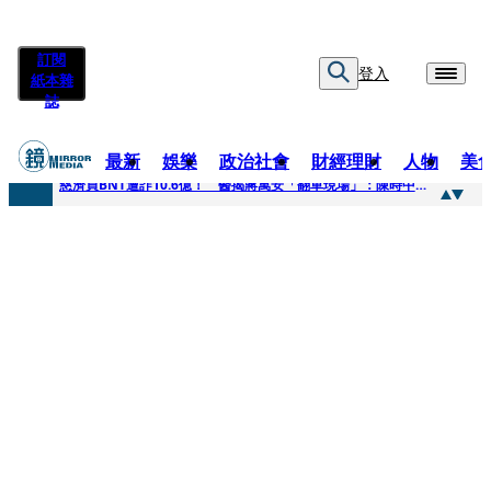
訂閱
登入
紙本雜
誌
最新
娛樂
政治社會
財經理財
人物
美
快訊
慈濟買BNT遭詐10.6億！ 醫揭蔣萬安「翻車現場」：陳時中當年是阻止被騙
快訊
慈濟挨詐十億／跟陳時中道歉？ 蔣萬安嗆：當時政府買夠疫苗民間就不用採購
快訊
員工建文陪睡機場爆紅！狂接20業配 Joeman幫算「買房頭期款」驚喊：換作我也想離職