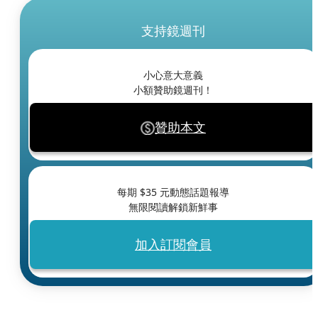
支持鏡週刊
小心意大意義
小額贊助鏡週刊！
贊助本文
每期 $
35
元動態話題報導
無限閱讀解鎖新鮮事
加入訂閱會員