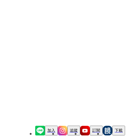
加入
追蹤
訂閱
下載