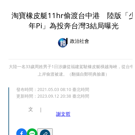
淘寶橡皮艇11hr偷渡台中港 陸版「
年Pi」為投奔台灣3結局曝光
政治社會
大陸一名33歲周姓男子1日涉嫌從福建駕駛橡皮艇橫越海峽，從台中
上岸偷渡被逮。（翻攝自鄭明典臉書）
發布時間：
2021.05.03 08:10
臺北時間
更新時間：
2023.09.12 20:38
臺北時間
文
謝文哲