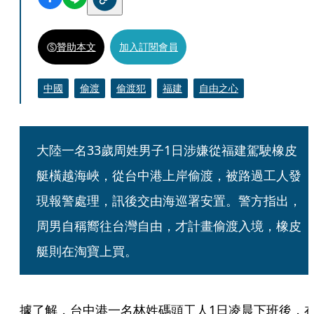
贊助本文
加入訂閱會員
中國
偷渡
偷渡犯
福建
自由之心
大陸一名33歲周姓男子1日涉嫌從福建駕駛橡皮
艇橫越海峽，從台中港上岸偷渡，被路過工人發
現報警處理，訊後交由海巡署安置。警方指出，
周男自稱嚮往台灣自由，才計畫偷渡入境，橡皮
艇則在淘寶上買。
據了解，台中港一名林姓碼頭工人1日凌晨下班後，