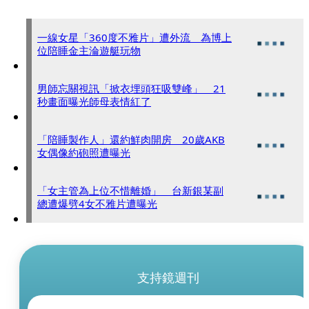
一線女星「360度不雅片」遭外流 為博上
位陪睡金主淪遊艇玩物
男師忘關視訊「掀衣埋頭狂吸雙峰」 21
秒畫面曝光師母表情紅了
「陪睡製作人」還約鮮肉開房 20歲AKB
女偶像約砲照遭曝光
「女主管為上位不惜離婚」 台新銀某副
總遭爆劈4女不雅片遭曝光
支持鏡週刊