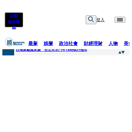
訂閱
登入
紙本雜
誌
最新
娛樂
政治社會
財經理財
人物
美
快訊
白海豚颱風來襲 台北市水門今18時執行拖吊
快訊
AKIRA台北唱到一半突收兒子告白「爸爸I LOVE YOU」 驚喜林志玲同步曝光父親節「披薩蛋糕」
快訊
獨家／TWICE Mina一進華山「天空秒變臉」！ONCE狂風暴雨死守 畫面曝光2.5萬人笑翻