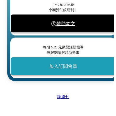
小心意大意義
小額贊助鏡週刊！
贊助本文
每期 $
35
元動態話題報導
無限閱讀解鎖新鮮事
加入訂閱會員
鏡週刊