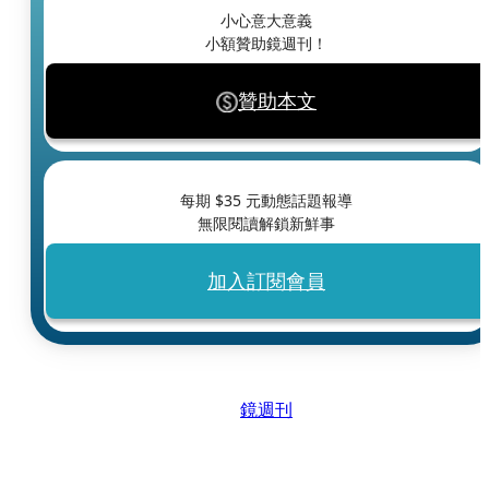
小心意大意義
小額贊助鏡週刊！
贊助本文
每期 $
35
元動態話題報導
無限閱讀解鎖新鮮事
加入訂閱會員
鏡週刊