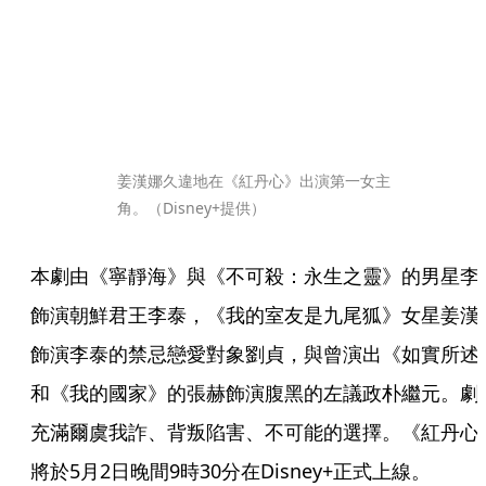
姜漢娜久違地在《紅丹心》出演第一女主
角。（Disney+提供）
本劇由《寧靜海》與《不可殺：永生之靈》的男星李
飾演朝鮮君王李泰，《我的室友是九尾狐》女星姜漢
飾演李泰的禁忌戀愛對象劉貞，與曾演出《如實所述
和《我的國家》的張赫飾演腹黑的左議政朴繼元。劇
充滿爾虞我詐、背叛陷害、不可能的選擇。《紅丹心
將於5月2日晚間9時30分在Disney+正式上線。