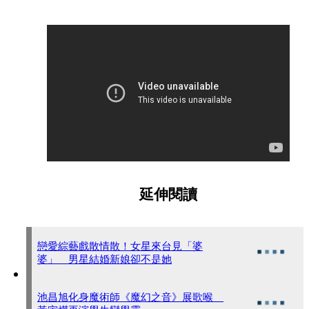
延伸閱讀
戀愛綜藝戲散情散！女星來台見「婆
婆」 男星結婚新娘卻不是她
池昌旭化身魔術師《魔幻之音》展歌喉