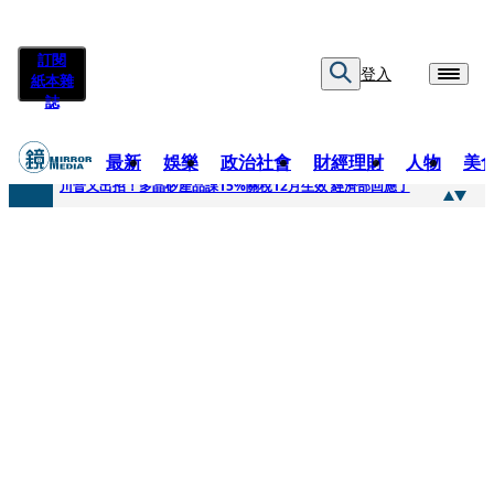
訂閱
登入
紙本雜
誌
最新
娛樂
政治社會
財經理財
人物
美
快訊
川普又出招！多晶矽產品課15%關稅12月生效 經濟部回應了
快訊
超速肇事停工一年首度受訪 廣末涼子被次子點醒！哽咽吐露：不再偽裝完美
快訊
真相一把抓／蕭敬騰 A-Lin同框有一腿 彭佳慧聞腋女青年