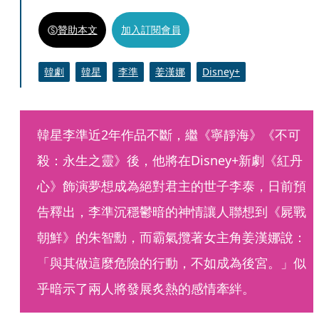
贊助本文
加入訂閱會員
韓劇
韓星
李準
姜漢娜
Disney+
韓星李準近2年作品不斷，繼《寧靜海》《不可
殺：永生之靈》後，他將在Disney+新劇《紅丹
心》飾演夢想成為絕對君主的世子李泰，日前預
告釋出，李準沉穩鬱暗的神情讓人聯想到《屍戰
朝鮮》的朱智勳，而霸氣攬著女主角姜漢娜說：
「與其做這麼危險的行動，不如成為後宮。」似
乎暗示了兩人將發展炙熱的感情牽絆。