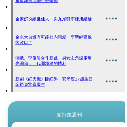
黃寅燁再演學生變學霸
金素妍扮絕世佳人 與九尾狐李棟旭續緣
金永大自爆有可能社內戀愛 李聖經猶豫
後改口了
潤娥、李俊昊合作新戲 男女主角設定曝
光網嗨：二代團粉絲的勝利
新劇《紅天機》開紅盤 安孝燮27歲生日
金裕貞驚喜慶生
支持鏡週刊