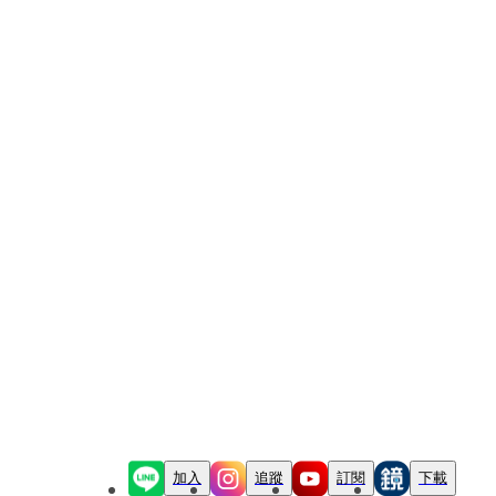
加入
追蹤
訂閱
下載