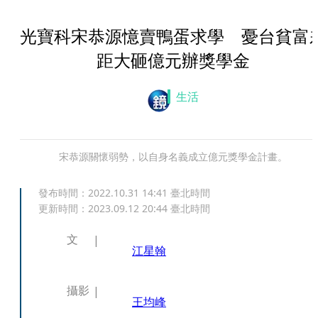
光寶科宋恭源憶賣鴨蛋求學 憂台貧富
距大砸億元辦獎學金
生活
宋恭源關懷弱勢，以自身名義成立億元獎學金計畫。
發布時間：
2022.10.31 14:41
臺北時間
更新時間：
2023.09.12 20:44
臺北時間
文
江星翰
攝影
王均峰