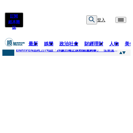
訂閱
登入
紙本雜
誌
最新
娛樂
政治社會
財經理財
人物
美
快訊
ENHYPEN西村力1句話「26歲日籍正妹粉絲遭網暴」 生前直播震撼畫面全網瘋傳！警方證實死訊
快訊
捨量保價奏效！華邦電DRAM價翻倍 五成產能已綁長約
快訊
台糖遭羅織入罪 黃智賢批掩護中聯政客、政黨「台灣之恥」