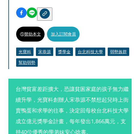
贊助本文
加入訂閱會員
光寶科
宋恭源
獎學金
台北科技大學
弱勢族群
幫助弱勢
台灣貧富差距擴大，恐讓貧困家庭的孩子無力繼
續升學，光寶科創辦人宋恭源不禁想起兒時上街
賣鴨蛋和求學的往事，決定回母校台北科技大學
成立億元獎學金計畫，每年發出1,866萬元，支
持40位優秀的學弟妹安心唸書。