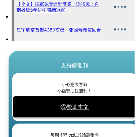
【全文】揮軍兆元運動產業 謝裕民：台
鋼雄鷹5年拚中職總冠軍
星宇航空首架A350交機 張國煒親駕回台
支持鏡週刊
小心意大意義
小額贊助鏡週刊！
贊助本文
每期 $
35
元動態話題報導