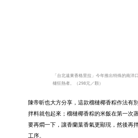
「台北遠東香格里拉」今年推出特殊的南洋
槤狂熱者。（298元／顆）
陳帝昕也大方分享，這款榴槤椰香粽作法有
拌料就包起來；榴槤椰香粽的米飯在第一次
要再燜一下，讓香蘭葉香氣更顯現，然後再
工序。