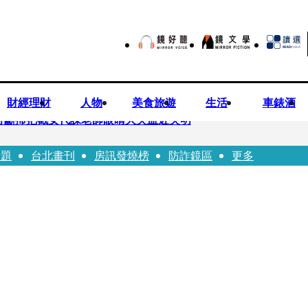
財經理財
人物
美食旅遊
生活
車錶酒
持斷掃把戳女代課老師眼睛大失血近失明
話題
台北畫刊
房訊發燒榜
防詐鏡區
更多
油 中聯高層隱匿鐵證曝光
害人上當 警局長女兒淪詐騙犯遭判刑