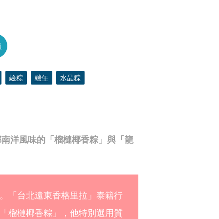
員
鹼粽
端午
水晶粽
郁南洋風味的「榴槤椰香粽」與「龍
。「台北遠東香格里拉」泰籍行
「榴槤椰香粽」，他特別選用質