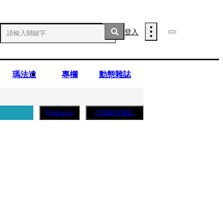
登入
瑪法達
專欄
動態雜誌
訂閱紙本雜誌
Podcasts