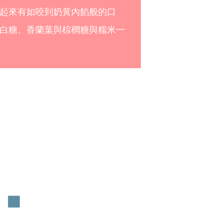
起來有如咬到奶黃內餡般的口
白糖、香蘭葉與棕櫚糖與糯米一