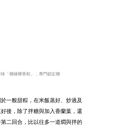
口味「榴槤椰香粽」，專門鎖定榴
別於一般甜粽，在米飯蒸好、炒過及
蒸好後，除了拌糖與加入香蘭葉，還
拌第二回合，比以往多一道燜與拌的