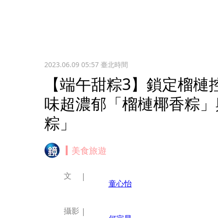
2023.06.09 05:57
臺北時間
【端午甜粽3】鎖定榴槤
味超濃郁「榴槤椰香粽」
粽」
美食旅遊
文
童心怡
攝影