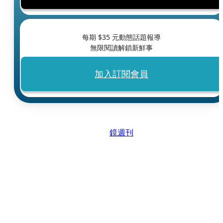
每期 $
35
元動態話題報導
無限閱讀解鎖新鮮事
加入訂閱會員
鏡週刊