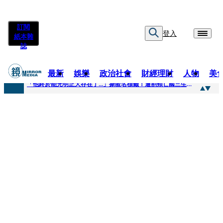
訂閱
登入
紙本雜
誌
最新
娛樂
政治社會
財經理財
人物
美
快訊
「他終於能光明正大存在了...」撕匿名標籤！遭割頸亡國三生「楊承勳」真名解禁 乾妹法庭抗辯引眾怒
快訊
12歲女兒天天幫化妝 孫儷有個專屬化妝師還讚媽媽底子好
快訊
相機忘在澎湖民宿被誤當垃圾丟！百萬YTR衝掩埋場直播「開挖50噸垃圾山」 怕私人片外流...