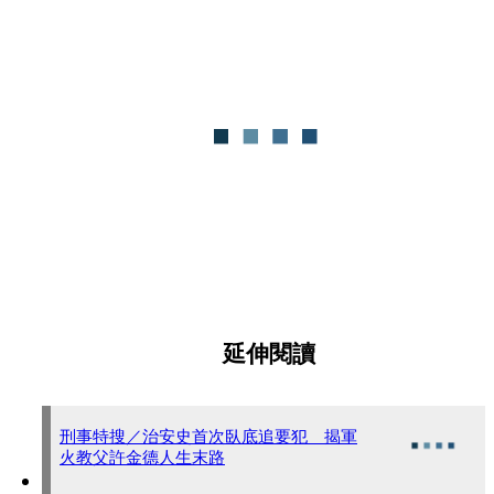
延伸閱讀
刑事特搜／治安史首次臥底追要犯 揭軍
火教父許金德人生末路