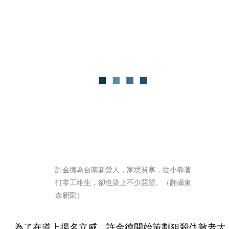
許金德為台南新營人，家境貧寒，從小靠著
打零工維生，卻也染上不少惡習。（翻攝東
森新聞）
為了在道上揚名立威，許金德開始策劃狙殺仇敵老大