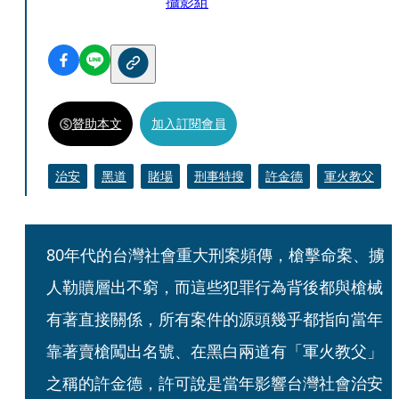
攝影組
贊助本文
加入訂閱會員
治安
黑道
賭場
刑事特搜
許金德
軍火教父
80年代的台灣社會重大刑案頻傳，槍擊命案、擄
人勒贖層出不窮，而這些犯罪行為背後都與槍械
有著直接關係，所有案件的源頭幾乎都指向當年
靠著賣槍闖出名號、在黑白兩道有「軍火教父」
之稱的許金德，許可說是當年影響台灣社會治安