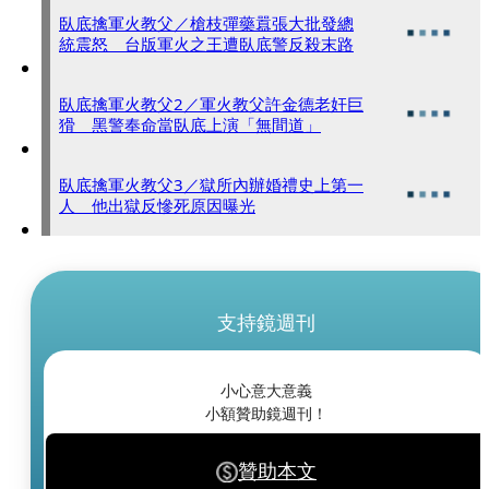
臥底擒軍火教父／槍枝彈藥囂張大批發總
統震怒 台版軍火之王遭臥底警反殺末路
臥底擒軍火教父2／軍火教父許金德老奸巨
猾 黑警奉命當臥底上演「無間道」
臥底擒軍火教父3／獄所內辦婚禮史上第一
人 他出獄反慘死原因曝光
支持鏡週刊
小心意大意義
小額贊助鏡週刊！
贊助本文