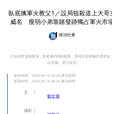
臥底擒軍火教父1／設局狙殺道上大哥
威名 瘦弱小弟靠賭發跡獨占軍火市場
政治社會
許金德常混跡賭場，靠著邀約闊綽賭客，取得走私槍械所需資金。
（示意圖，警方提供）
發布時間：
2026.04.16 06:28
臺北時間
更新時間：
2026.04.16 06:29
臺北時間
文
劉文淵
攝影