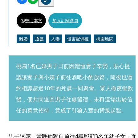
贊助本文
加入訂閱會員
離婚
通姦
人妻
侵害配偶權
桃園地院
桃園1名已婚男子日前因體恤妻子辛勞，貼心提
議讓妻子與小姨子前往酒吧小酌放鬆，隨後也邀
約相識超過10年的死黨一同聚會。眾人徹夜暢飲
後，便共同返回男子住處留宿，未料這場出於信
任的善意招待，竟成了引狼入室的背叛起點。
男子透露，當晚他獨自前往4樓照顧3名年幼子女，而