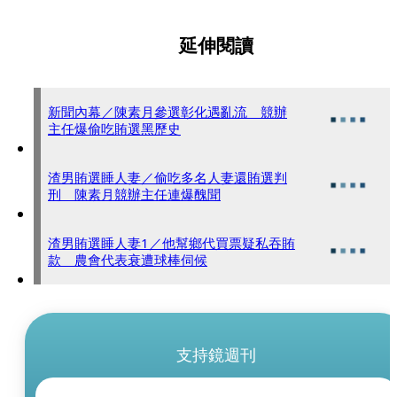
延伸閱讀
新聞內幕／陳素月參選彰化遇亂流 競辦
主任爆偷吃賄選黑歷史
渣男賄選睡人妻／偷吃多名人妻還賄選判
刑 陳素月競辦主任連爆醜聞
渣男賄選睡人妻1／他幫鄉代買票疑私吞賄
款 農會代表衰遭球棒伺候
支持鏡週刊