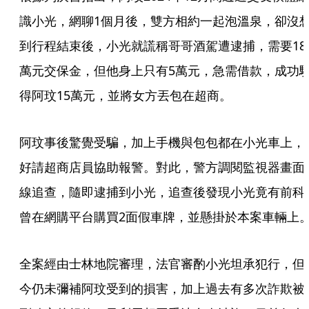
識小光，網聊1個月後，雙方相約一起泡溫泉，卻沒
到行程結束後，小光就謊稱哥哥酒駕遭逮捕，需要18
萬元交保金，但他身上只有5萬元，急需借款，成功
得阿玟15萬元，並將女方丟包在超商。
阿玟事後驚覺受騙，加上手機與包包都在小光車上，
好請超商店員協助報警。對此，警方調閱監視器畫面
線追查，隨即逮捕到小光，追查後發現小光竟有前科
曾在網購平台購買2面假車牌，並懸掛於本案車輛上
全案經由士林地院審理，法官審酌小光坦承犯行，但
今仍未彌補阿玟受到的損害，加上過去有多次詐欺被