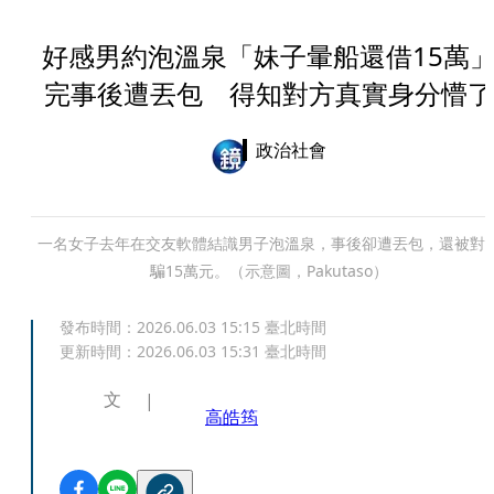
好感男約泡溫泉「妹子暈船還借15萬
完事後遭丟包 得知對方真實身分懵了
政治社會
一名女子去年在交友軟體結識男子泡溫泉，事後卻遭丟包，還被對
騙15萬元。（示意圖，Pakutaso）
發布時間：
2026.06.03 15:15
臺北時間
更新時間：
2026.06.03 15:31
臺北時間
文
高皓筠