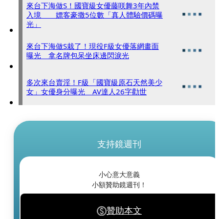
來台下海做S！國寶級女優藤咲舞3年內禁
入境 嫖客豪撒5位數「真人體驗價碼曝
光」
來台下海做S栽了！現役F級女優落網畫面
曝光 拿名牌包呆坐床邊閃淚光
多次來台賣淫！F級「國寶級原石天然美少
女」女優身分曝光 AV達人26字勸世
支持鏡週刊
小心意大意義
小額贊助鏡週刊！
贊助本文