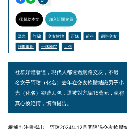
贊助本文
加入訂閱會員
溫泉
詐騙
交友軟體
正妹
前科
網路交友
詐欺取財
士林地院
丟包
社群媒體發達，現代人都透過網路交友，不過一
名女子阿玟（化名）去年在交友軟體結識男子小
光（化名）卻遭丟包，還被對方騙15萬元，氣得
真心換絕情，憤而提告。
根據判決書指出，阿玟2024年12月間透過交友軟體結