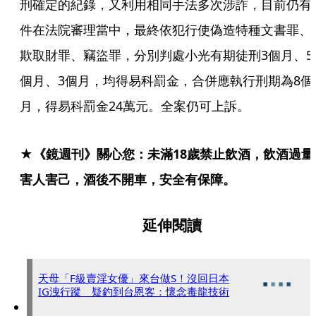
刑確定的紀錄，又利用相同手法多次涉詐，目前仍有
件在法院審理當中，最終依犯行使偽造特種文書罪、
欺取財罪、竊盜罪，分別判處小光有期徒刑3個月、5
個月、3個月，均得易科罰金，合併應執行刑期為8個
月，得易科罰金24萬元。全案仍可上訴。
★《鏡週刊》關心您：未滿18歲禁止飲酒，飲酒過量
害人害己，酒後不開車，安全有保障。
延伸閱讀
天母「F級賣淫女優」來台做S！沒回日本
IG洩行蹤 疑釣到台恩客：懷念毒龍技術