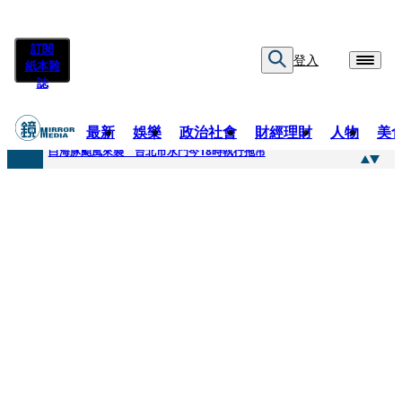
訂閱
登入
紙本雜
誌
最新
娛樂
政治社會
財經理財
人物
美
快訊
白海豚颱風來襲 台北市水門今18時執行拖吊
快訊
AKIRA台北唱到一半突收兒子告白「爸爸I LOVE YOU」 驚喜林志玲同步曝光父親節「披薩蛋糕」
快訊
獨家／TWICE Mina一進華山「天空秒變臉」！ONCE狂風暴雨死守 畫面曝光2.5萬人笑翻