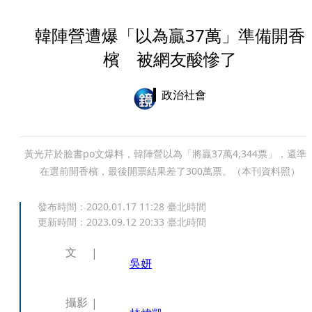
韓陣營遭爆「以為贏37萬」準備開香
檳 被網友酸慘了
政治社會
黃光芹於臉書po文爆料，韓陣營以為「將贏37萬4,344票」，還準
在選前開香檳，最後開票結果差了300萬票。（本刊資料照）
發布時間：
2020.01.17 11:28
臺北時間
更新時間：
2023.09.12 20:33
臺北時間
文
吳妍
攝影