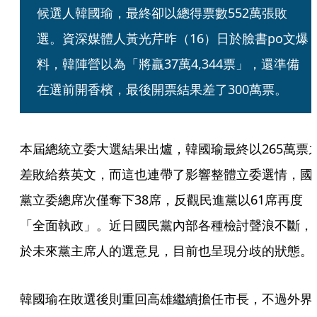
候選人韓國瑜，最終卻以總得票數552萬張敗
選。資深媒體人黃光芹昨（16）日於臉書po文爆
料，韓陣營以為「將贏37萬4,344票」，還準備
在選前開香檳，最後開票結果差了300萬票。
本屆總統立委大選結果出爐，韓國瑜最終以265萬票
差敗給蔡英文，而這也連帶了影響整體立委選情，國
黨立委總席次僅奪下38席，反觀民進黨以61席再度
「全面執政」。近日國民黨內部各種檢討聲浪不斷，
於未來黨主席人的選意見，目前也呈現分歧的狀態。
韓國瑜在敗選後則重回高雄繼續擔任市長，不過外界