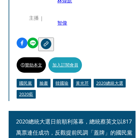
林煒凱
主播
智偉
贊助本文
加入訂閱會員
國民黨
臉書
韓國瑜
黃光芹
2020總統大選
2020藍
2020總統大選日前順利落幕，總統蔡英文以817
萬票連任成功，反觀提前民調「蓋牌」的國民黨