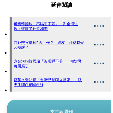
延伸閱讀
爆料韓國瑜「不喝睡不著」 謝金河道
歉：破壞了社會和諧
前外交官挺柯P丟工作？ 網友：什麼時候
又戒嚴了
謝金河指韓國瑜「沒喝睡不著」 韓辦緊
急回應了
蔡英文受訪稱「台灣已是獨立國家」 耿
爽跳腳CUE國台辦
支持鏡週刊