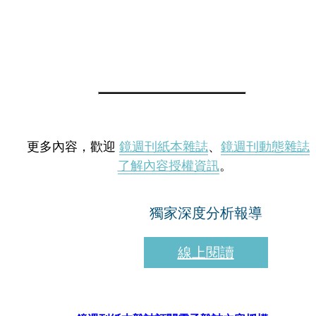
更多內容，歡迎
鏡週刊紙本雜誌
、
鏡週刊動態雜誌
了解內容授權資訊
。
獨家深度分析報導
線上閱讀