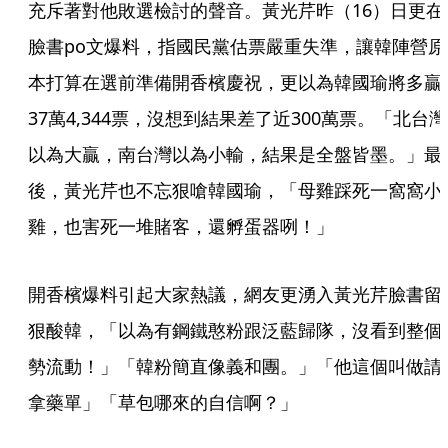
充斥著對他敗選檢討的聲音。黃光芹昨（16）日更在
臉書po文爆料，指國民黨估票嚴重失準，讓韓陣營原
本打算在選前準備開香檳慶祝，更以為韓國瑜將多贏
37萬4,344票，沒想到結果差了近300萬票。「北台灣
以為大贏，南台灣以為小輸，結果是全盤皆墨。」最
後，黃光芹也不忘狠嗆韓國瑜，「母雞踩死一窩窩小
雞，也害死一堆賭客，還孵蛋器咧！」
開香檳爆料引起大家熱議，網友更湧入黃光芹臉書留
狠酸韓，「以為有鋼鐵憨粉跟泛藍歸隊，沒看到整個
勢流動！」「韓粉簡直像義和團。」「他這個叫做請
拿藥單」「草包哪來的自信啊？」