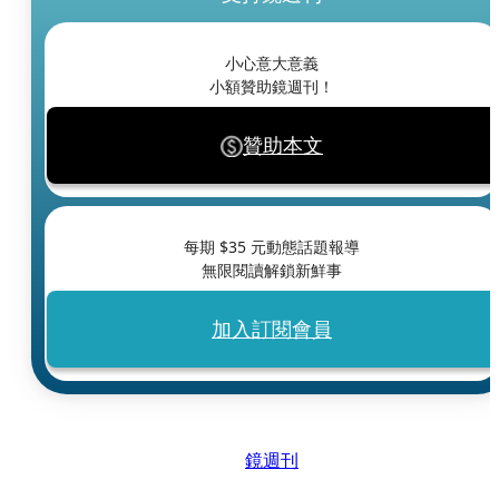
小心意大意義
小額贊助鏡週刊！
贊助本文
每期 $
35
元動態話題報導
無限閱讀解鎖新鮮事
加入訂閱會員
鏡週刊