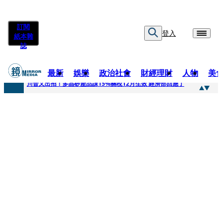
訂閱
登入
紙本雜
誌
最新
娛樂
政治社會
財經理財
人物
美
快訊
川普又出招！多晶矽產品課15%關稅12月生效 經濟部回應了
快訊
超速肇事停工一年首度受訪 廣末涼子被次子點醒！哽咽吐露：不再偽裝完美
快訊
真相一把抓／蕭敬騰 A-Lin同框有一腿 彭佳慧聞腋女青年