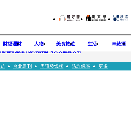
財經理財
人物
美食旅遊
生活
車錶酒
持斷掃把戳女代課老師眼睛大失血近失明
話題
台北畫刊
房訊發燒榜
防詐鏡區
更多
油 中聯高層隱匿鐵證曝光
害人上當 警局長女兒淪詐騙犯遭判刑