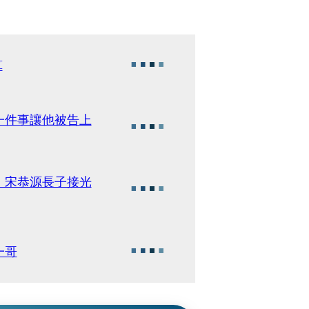
算
一件事讓他被告上
 宋恭源長子接光
一哥