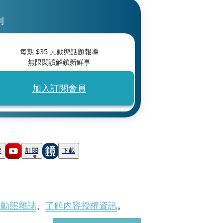
刊
每期 $
35
元動態話題報導
無限閱讀解鎖新鮮事
加入訂閱會員
蹤
訂閱
下載
刊動態雜誌
、
了解內容授權資訊
。