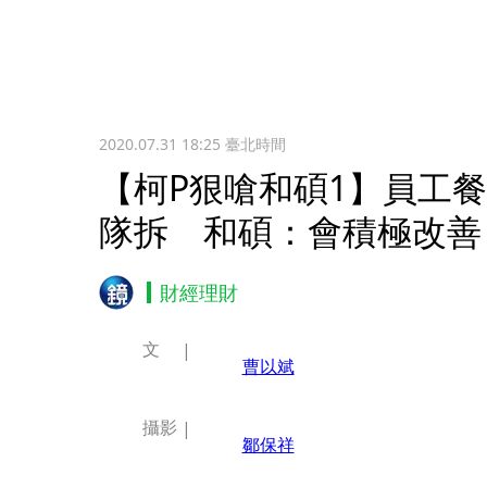
2020.07.31 18:25
臺北時間
【柯P狠嗆和碩1】員工
隊拆 和碩：會積極改善
財經理財
文
曹以斌
攝影
鄒保祥