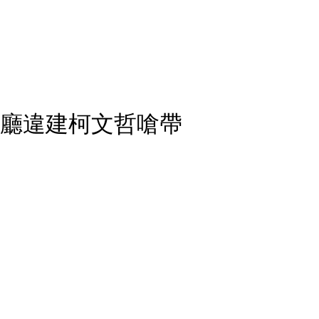
餐廳違建柯文哲嗆帶