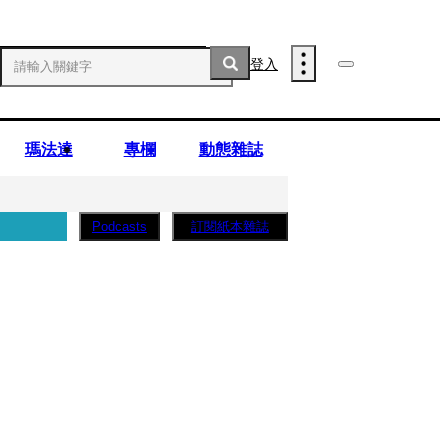
登入
瑪法達
專欄
動態雜誌
訂閱紙本雜誌
Podcasts