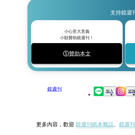
支持鏡週
小心意大意義
小額贊助鏡週刊！
贊助本文
鏡週刊
加入
追
更多內容，歡迎
鏡週刊紙本雜誌
、
鏡週