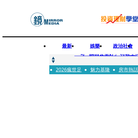
最新
娛樂
政治社會
快訊
一句「請回去坐好」 特教生
2026瘋世足
快訊
魅力基隆
房市熱
新聞內幕／員工4月就反映毒
快訊
新聞內幕／提供詐團提款卡