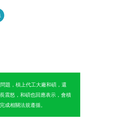
員
。
廳問題，槓上代工大廠和碩，還
長震怒，和碩也回應表示，會積
完成相關法規遵循。