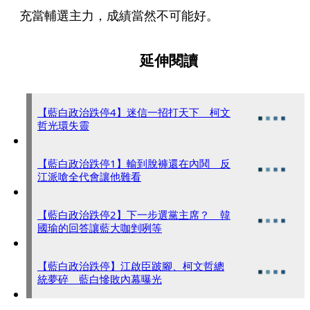
充當輔選主力，成績當然不可能好。
延伸閱讀
【藍白政治跌停4】迷信一招打天下 柯文
哲光環失靈
【藍白政治跌停1】輸到脫褲還在內鬨 反
江派嗆全代會讓他難看
【藍白政治跌停2】下一步選黨主席？ 韓
國瑜的回答讓藍大咖剉咧等
【藍白政治跌停】江啟臣跛腳、柯文哲總
統夢碎 藍白慘敗內幕曝光