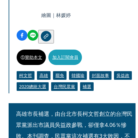
繪圖｜林媛婷
贊助本文
加入訂閱會員
柯文哲
高雄
罷免
韓國瑜
封面故事
吳益政
2020總統大選
台灣民眾黨
補選
高雄市長補選，由台北市長柯文哲創立的台灣民
眾黨派出市議員吳益政參戰，卻僅拿4.06％慘
敗。本刊調查，民眾黨這次補選有3大敗因，不