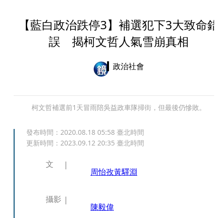
【藍白政治跌停3】補選犯下3大致命
誤 揭柯文哲人氣雪崩真相
政治社會
柯文哲補選前1天冒雨陪吳益政車隊掃街，但最後仍慘敗。
發布時間：
2020.08.18 05:58
臺北時間
更新時間：
2023.09.12 20:35
臺北時間
文
周怡孜
黃驛淵
攝影
陳毅偉