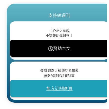
支持鏡週刊
小心意大意義
小額贊助鏡週刊！
贊助本文
每期 $
35
元動態話題報導
無限閱讀解鎖新鮮事
加入訂閱會員