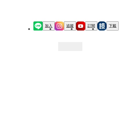
加入
追蹤
訂閱
下載
最新文章