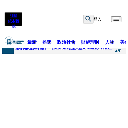
訂閱
登入
紙本雜
誌
最新
娛樂
政治社會
財經理財
人物
美
快訊
邊看偶像邊拚韓國行 《2026 SBS歌謠大戰SUMMER》TVBS直播祭追星福利
快訊
代誌大條火急跳船？ 宏碁派任李文詳接掌兆基屋管2天就喊撤出！
快訊
一句「請回去坐好」 特教生持斷掃把戳女代課老師眼睛大失血近失明