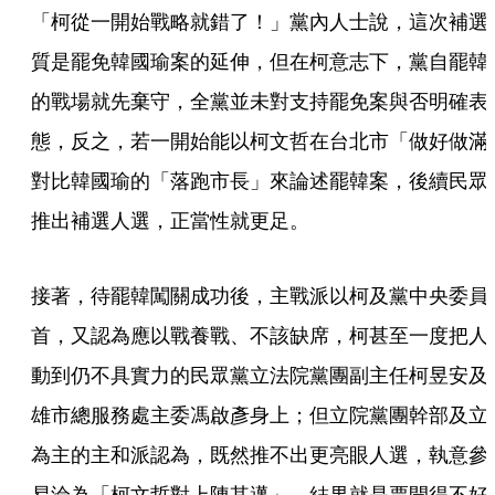
「柯從一開始戰略就錯了！」黨內人士說，這次補選
質是罷免韓國瑜案的延伸，但在柯意志下，黨自罷韓
的戰場就先棄守，全黨並未對支持罷免案與否明確表
態，反之，若一開始能以柯文哲在台北市「做好做滿
對比韓國瑜的「落跑市長」來論述罷韓案，後續民眾
推出補選人選，正當性就更足。
接著，待罷韓闖關成功後，主戰派以柯及黨中央委員
首，又認為應以戰養戰、不該缺席，柯甚至一度把人
動到仍不具實力的民眾黨立法院黨團副主任柯昱安及
雄市總服務處主委馮啟彥身上；但立院黨團幹部及立
為主的主和派認為，既然推不出更亮眼人選，執意參
易淪為「柯文哲對上陳其邁」，結果就是票開得不好