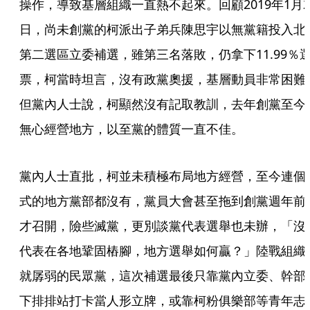
操作，導致基層組織一直熱不起來。回顧2019年1月2
日，尚未創黨的柯派出子弟兵陳思宇以無黨籍投入北
第二選區立委補選，雖第三名落敗，仍拿下11.99％
票，柯當時坦言，沒有政黨奧援，基層動員非常困難
但黨內人士說，柯顯然沒有記取教訓，去年創黨至今
無心經營地方，以至黨的體質一直不佳。
黨內人士直批，柯並未積極布局地方經營，至今連個
式的地方黨部都沒有，黨員大會甚至拖到創黨週年前
才召開，險些滅黨，更別談黨代表選舉也未辦，「沒
代表在各地鞏固樁腳，地方選舉如何贏？」陸戰組織
就孱弱的民眾黨，這次補選最後只靠黨內立委、幹部
下排排站打卡當人形立牌，或靠柯粉俱樂部等青年志