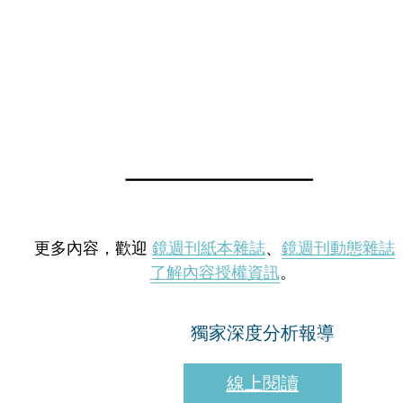
更多內容，歡迎
鏡週刊紙本雜誌
、
鏡週刊動態雜誌
了解內容授權資訊
。
獨家深度分析報導
線上閱讀