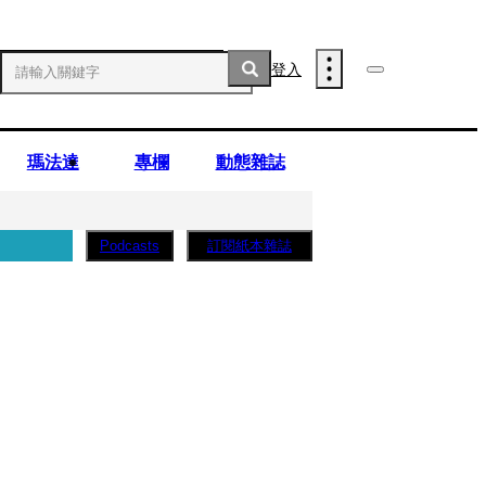
登入
瑪法達
專欄
動態雜誌
訂閱紙本雜誌
Podcasts