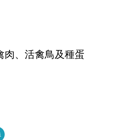
 禽肉、活禽鳥及種蛋
員