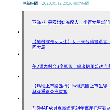
更新時間｜
2023.09.12 20:36
臺北時間
不滿7年異國婚姻淪廢人 半百女星斷
【隨機擄走女大生】女兒來台讀書遇害
回大馬
美2週內對台3度軍售 學者揭川普政府
【螞蟻上市路難行】螞蟻集團上市生變 
無緣重返亞洲首富
前SMAP成員退團追夢24年獲摩托車賽