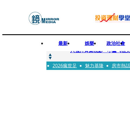
最新
娛樂
政治社會
快訊
六強片齊聚桃影 小薰《祖
2026瘋世足
快訊
魅力基隆
房市熱
慈濟買BNT遭詐10.6億！
快訊
涉貪名師捲霸凌1／毆打女師