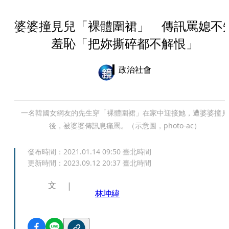
婆婆撞見兒「裸體圍裙」 傳訊罵媳不
羞恥「把妳撕碎都不解恨」
政治社會
一名韓國女網友的先生穿「裸體圍裙」在家中迎接她，遭婆婆撞見
後，被婆婆傳訊息痛罵。（示意圖，photo-ac）
發布時間：
2021.01.14 09:50
臺北時間
更新時間：
2023.09.12 20:37
臺北時間
文
林坤緯