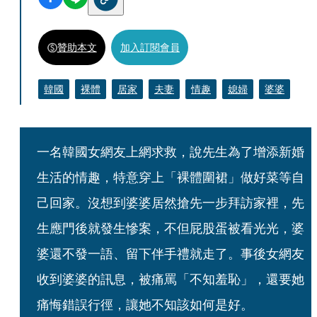
贊助本文
加入訂閱會員
韓國
裸體
居家
夫妻
情趣
媳婦
婆婆
一名韓國女網友上網求救，說先生為了增添新婚
生活的情趣，特意穿上「裸體圍裙」做好菜等自
己回家。沒想到婆婆居然搶先一步拜訪家裡，先
生應門後就發生慘案，不但屁股蛋被看光光，婆
婆還不發一語、留下伴手禮就走了。事後女網友
收到婆婆的訊息，被痛罵「不知羞恥」，還要她
痛悔錯誤行徑，讓她不知該如何是好。