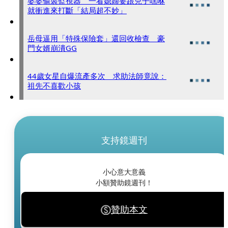
婆婆偷裝監視器 一看媳婦要跟兒子嘿咻
就衝進來打斷「結局超不妙」
岳母逼用「特殊保險套」還回收檢查 豪
門女婿崩潰GG
44歲女星自爆流產多次 求助法師竟說：
祖先不喜歡小孩
支持鏡週刊
小心意大意義
小額贊助鏡週刊！
贊助本文