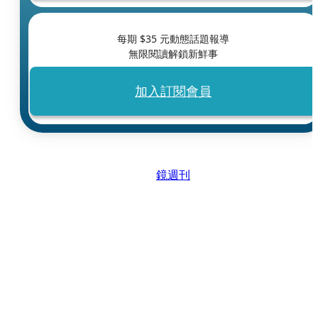
每期 $
35
元動態話題報導
無限閱讀解鎖新鮮事
加入訂閱會員
鏡週刊