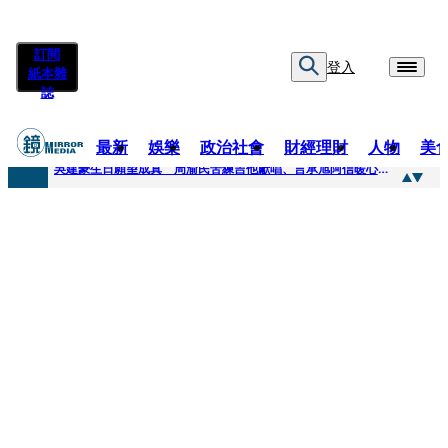
訂閱
登入
紙本雜
誌
最新
娛樂
政治社會
財經理財
人物
美
快訊
吳建豪生日願望成真 周渝民苦練吉他獻唱、言承旭阿信暖心祝福
快訊
42歲情色片女星宣布閃嫁「前職棒投手」！ 她甜讚老公「投球速度快」：擄獲我的心
快訊
WEST.一日宣布2人結婚 濱田崇裕、重岡大毅同日報喜 7人團已有4人結婚