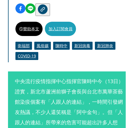
贊助本文
加入訂閱會員
衛福部
風俗孃
陳時中
新冠病毒
新冠肺炎
COVID-19
中央流行疫情指揮中心指揮官陳時中今（13日）
證實，新北市蘆洲前獅子會長與台北市萬華茶藝
館染疫個案有「人跟人的連結」，一時間引發網
友熱議，不少人還笑稱是「阿中金句」。但「人
跟人的連結」所帶來的危害可能超出許多人想