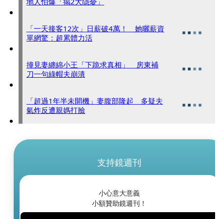
地人怕爆「揭2大隱憂」
「一天接客12次」日薪破4萬！ 她曬薪資
單網驚：超累體力活
撞見妻纏綿小王「下跪求真相」 房東補
刀一句綠帽夫崩潰
「超過1年半未開機」妻腹部隆起 多疑夫
氣炸反遭親媽打臉
支持鏡週刊
小心意大意義
小額贊助鏡週刊！