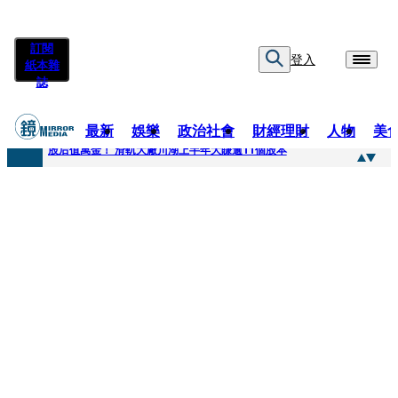
訂閱
登入
紙本雜
誌
最新
娛樂
政治社會
財經理財
人物
美
快訊
股后值萬金！ 滑軌大廠川湖上半年大賺逾11個股本
快訊
詐騙慈濟10億元佣金案 中院裁定女律師4人羈押禁見1人交保
快訊
國民黨控台糖董事「綠友友」點名陳其邁 高市府駁斥：毫無事實依據