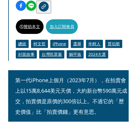
贊助本文
加入訂閱會員
總統
柯文哲
iPhone
選舉
年輕人
賈伯斯
封面故事
台灣民眾黨
躺平族
2024大選
第一代iPhone上個月（2023年7月），在拍賣會
上以15萬8,644美元天價，大約新台幣590萬元成
交，拍賣價是原價的300倍以上。不過它的「歷
史價值」比「拍賣價錢」更有意思。