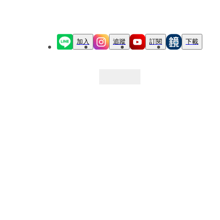
加入
追蹤
訂閱
下載
最新文章