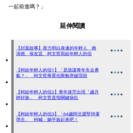
一起前進嗎？」
延伸閱讀
【封面故事】盡力明白身邊的年輕人 賴
清德、侯友宜、柯文哲寫給年輕人的信
【柯給年輕人的信1】「是誰讓青年失去勇
氣？」 柯文哲舉賈伯斯勉突破現狀
【柯給年輕人的信2】青年迷茫出現「歲月
靜好族」 柯文哲直指關鍵病灶
【柯給年輕人的信3】「64歲阿北還堅持著
理念」 柯喊：躺平族起來吧！