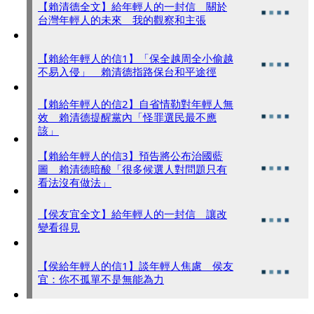
【賴清德全文】給年輕人的一封信 關於
台灣年輕人的未來 我的觀察和主張
【賴給年輕人的信1】「保全越周全小偷越
不易入侵」 賴清德指路保台和平途徑
【賴給年輕人的信2】自省情勒對年輕人無
效 賴清德提醒黨內「怪罪選民最不應
該」
【賴給年輕人的信3】預告將公布治國藍
圖 賴清德暗酸「很多候選人對問題只有
看法沒有做法」
【侯友宜全文】給年輕人的一封信 讓改
變看得見
【侯給年輕人的信1】談年輕人焦慮 侯友
宜：你不孤單不是無能為力