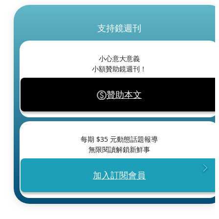
支持鏡週刊
小心意大意義
小額贊助鏡週刊！
贊助本文
每期 $
35
元動態話題報導
無限閱讀解鎖新鮮事
加入訂閱會員