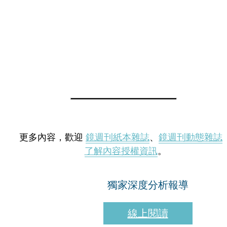
更多內容，歡迎
鏡週刊紙本雜誌
、
鏡週刊動態雜誌
了解內容授權資訊
。
獨家深度分析報導
線上閱讀