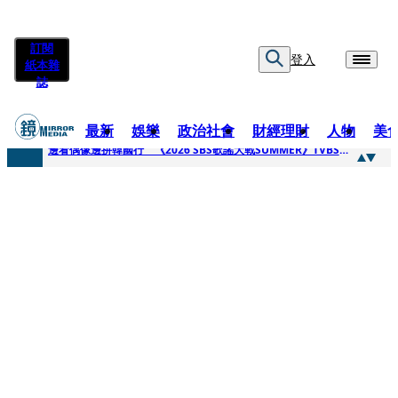
訂閱
登入
紙本雜
誌
最新
娛樂
政治社會
財經理財
人物
美
快訊
邊看偶像邊拚韓國行 《2026 SBS歌謠大戰SUMMER》TVBS直播祭追星福利
快訊
代誌大條火急跳船？ 宏碁派任李文詳接掌兆基屋管2天就喊撤出！
快訊
一句「請回去坐好」 特教生持斷掃把戳女代課老師眼睛大失血近失明