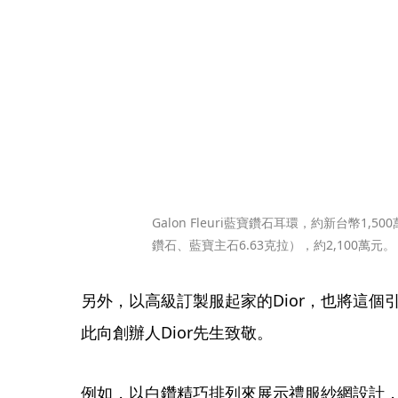
Galon Fleuri藍寶鑽石耳環，約新台幣1,
鑽石、藍寶主石6.63克拉），約2,100萬元。
另外，以高級訂製服起家的Dior，也將這
此向創辦人Dior先生致敬。
例如，以白鑽精巧排列來展示禮服紗網設計