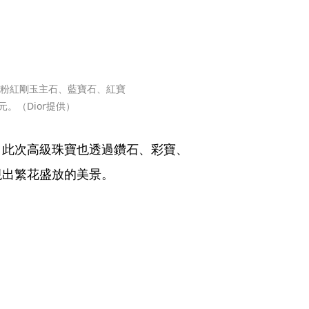
02克拉粉紅剛玉主石、藍寶石、紅寶
。（Dior提供）
地，此次高級珠寶也透過鑽石、彩寶、
現出繁花盛放的美景。