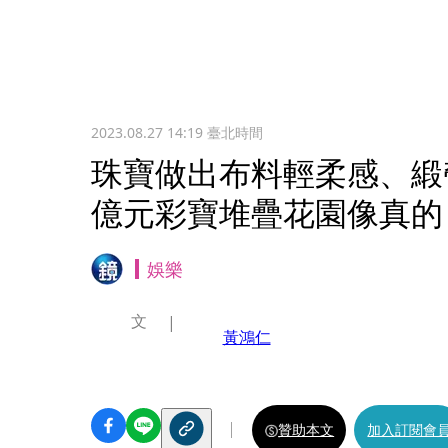
2023.08.27 14:19
臺北時間
珠寶做出布料輕柔感、緞帶靈
億元彩寶堆疊花園像真的
娛樂
文
黃鴻仁
贊助本文
加入訂閱會