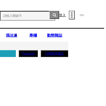
登入
瑪法達
專欄
動態雜誌
訂閱紙本雜誌
Podcasts
薩蛋糕」