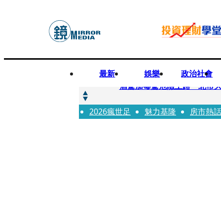
最新
娛樂
政治社會
快訊
酒駕加毒駕危險上路 北市大
2026瘋世足
快訊
魅力基隆
房市熱
Ozone黃文廷、FEniX
快訊
AKIRA台北唱到一半突收兒