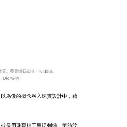
500萬元。藍寶鑽石戒指（18K白金、
（Dior提供）
個引以為傲的概念融入珠寶設計中，藉
，或是用珠寶精工呈現刺繡、蕾絲紋