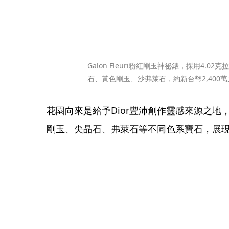
Galon Fleuri粉紅剛玉神祕錶，採用4.
石、黃色剛玉、沙弗萊石，約新台幣2,400萬元
花園向來是給予Dior豐沛創作靈感來源之
剛玉、尖晶石、弗萊石等不同色系寶石，展