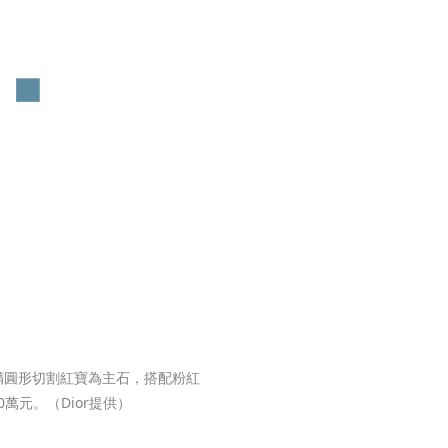
14克拉橢圓形切割紅寶為主石，搭配粉紅
萬元。（Dior提供）