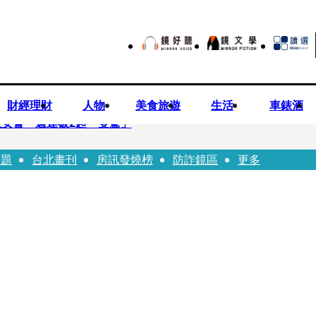
財經理財
人物
美食旅遊
生活
車錶酒
安警一週連破2起「雙駕」
話題
台北畫刊
房訊發燒榜
防詐鏡區
更多
夏浦洋組「神隊友」 邱以太、林亭莉熱血狂奔殺青淚崩
子告白「爸爸I LOVE YOU」 驚喜林志玲同步曝光父親節「披