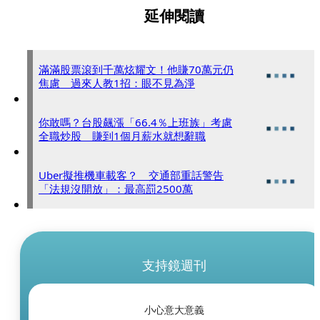
延伸閱讀
滿滿股票滾到千萬炫耀文！他賺70萬元仍
焦慮 過來人教1招：眼不見為淨
你敢嗎？台股飆漲「66.4％上班族」考慮
全職炒股 賺到1個月薪水就想辭職
Uber擬推機車載客？ 交通部重話警告
「法規沒開放」：最高罰2500萬
支持鏡週刊
小心意大意義