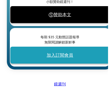
小額贊助鏡週刊！
贊助本文
每期 $
35
元動態話題報導
無限閱讀解鎖新鮮事
加入訂閱會員
鏡週刊