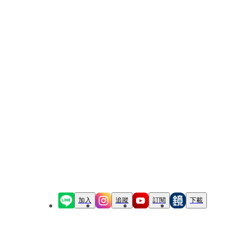
加入
追蹤
訂閱
下載