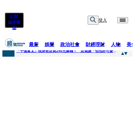
訂閱
登入
紙本雜
誌
最新
娛樂
政治社會
財經理財
人物
美
快訊
「千億富太」現身老店買250元麻糬！ 店員讚「包包好可愛」她笑回：我自己做的
快訊
姜厚任小24歲女友爆當小三、假學歷！ 友「扯郭台銘」曝交往內幕：我們又不像他
快訊
吳昕陽新任無店面零售商業同業公會理事長 提四大策略續走台灣零售業新局