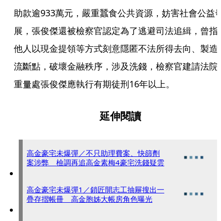
助款逾933萬元，嚴重蠶食公共資源，妨害社會公益
展，張俊傑還被檢察官認定為了逃避司法追緝，曾指
他人以現金提領等方式刻意隱匿不法所得去向、製造
流斷點，破壞金融秩序，涉及洗錢，檢察官建請法院
重量處張俊傑應執行有期徒刑16年以上。
延伸閱讀
高金豪宅未爆彈／不只助理費案、快篩劑
案涉弊 檢調再追高金素梅4豪宅洗錢疑雲
高金豪宅未爆彈1／鎖匠開志工抽屜搜出一
疊存摺帳冊 高金胞姊大帳房角色曝光