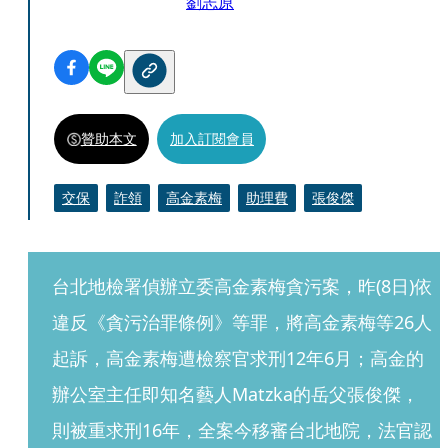
劉志原
贊助本文
加入訂閱會員
交保
詐領
高金素梅
助理費
張俊傑
台北地檢署偵辦立委高金素梅貪污案，昨(8日)依
違反《貪污治罪條例》等罪，將高金素梅等26人
起訴，高金素梅遭檢察官求刑12年6月；高金的
辦公室主任即知名藝人Matzka的岳父張俊傑，
則被重求刑16年，全案今移審台北地院，法官認