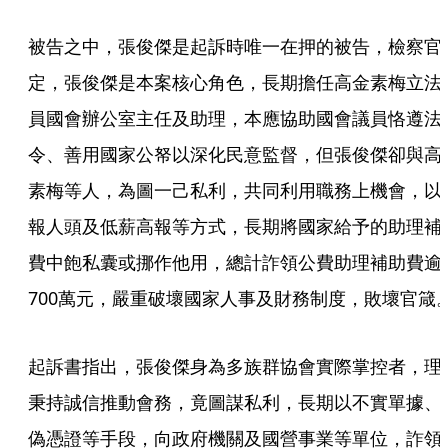
被告之中，張俊傑是起訴時唯一在押的被告，檢察官
定，張俊傑是本案核心角色，長期擔任高金素梅立法
員國會辦公室主任及助理，本應協助國會議員恪遵法
令、善用國家公帑以深化民意監督，但張俊傑卻與高
素梅等人，為圖一己私利，共同利用職務上機會，以
報人頭及低薪高報等方式，長期將國家給予的助理補
費中飽私囊或挪作他用，總計詐領公費助理補助費逾
700萬元，嚴重破壞國家人事及財務制度，敗壞官箴
起訴書指出，張俊傑身為多族群協會實際掌控者，理
秉持誠信推動會務，竟圖謀私利，長期以不實單據、
偽憑證等手段，向政府機關及國營事業等單位，詐領