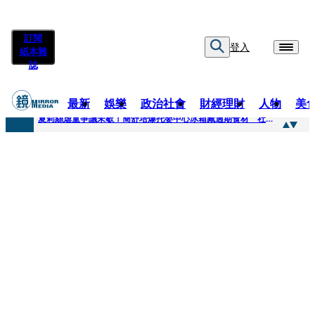
訂閱
登入
紙本雜
誌
最新
娛樂
政治社會
財經理財
人物
美
快訊
夏莉絲虐童爭議未歇！簡舒培爆托嬰中心冰箱藏過期食材 社會局稽查「業者竟已現場等候」
快訊
疊單計時算法現歧異 外送工會開戰Uber Eats
快訊
創「互道」詐騙慈濟！ 女律師供養義父黃金全入四大庫房