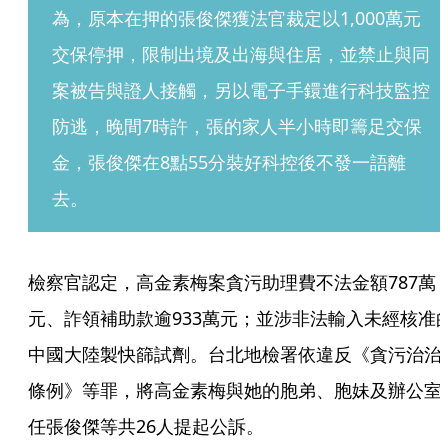
為，原本在押的張俊傑獲法官裁定以1,000萬元
交保停押，限制出境及出海與住居，並禁止與同
案被告與證人接觸，另以電子手鐶進行科技監控
防逃，晚間7時許，張的家人半小時即籌足交保
金，張俊傑在8點55分裝好科控後不發一語離
去。
檢察官認定，高金素梅案貪污助理費不法金額787萬
元、詐領補助款逾933萬元；並涉非法輸入未經核准
中國大陸製快篩試劑。台北地檢署依違反《貪污治治
條例》等罪，將高金素梅與她的胞弟、胞妹及辦公室
任張俊傑等共26人提起公訴。