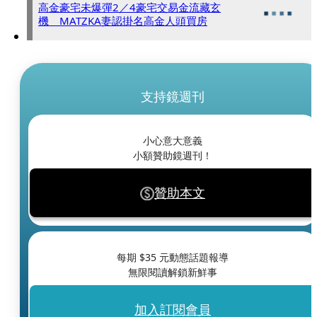
高金豪宅未爆彈2／4豪宅交易金流藏玄
機 MATZKA妻認掛名高金人頭買房
支持鏡週刊
小心意大意義
小額贊助鏡週刊！
贊助本文
每期 $
35
元動態話題報導
無限閱讀解鎖新鮮事
加入訂閱會員